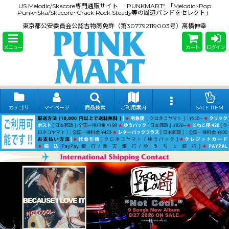
US Melodic/Skacore専門通販サイト "PUNKMART" 「Melodic~Pop
Punk~Ska/Skacore~Crack Rock Steady等の周辺バンドをセレクト」
東京都公安委員会公認古物商免許（第307792119003号）髙橋伸幸
メニュー
カート
ログイン
カテゴリ
マイページ
商品検索
ご利用案内
SALE ITEM