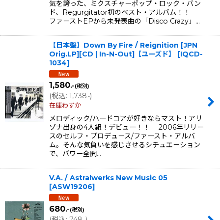
気を誇った、ミクスチャーポップ・ロック・バン
ド、Regurgitator初のベスト・アルバム！！
ファーストEPから未発表曲の「Disco Crazy」…
【日本盤】Down By Fire / Reignition [JPN
Orig.LP][CD | In-N-Out]【ユーズド】
[
IQCD-
1034
]
1,580
.-
(税別)
(
税込
:
1,738
)
.-
在庫わずか
メロディック/ハードコアが好きならマスト！アリ
ゾナ出身の4人組！デビュー！！ 2006年リリー
スのセルフ・プロデュース/ファースト・アルバ
ム。そんな気負いを感じさせるシチュエーション
で、パワー全開…
V.A. / Astralwerks New Music 05
[
ASW19206
]
680
.-
(税別)
(
税込
:
748
)