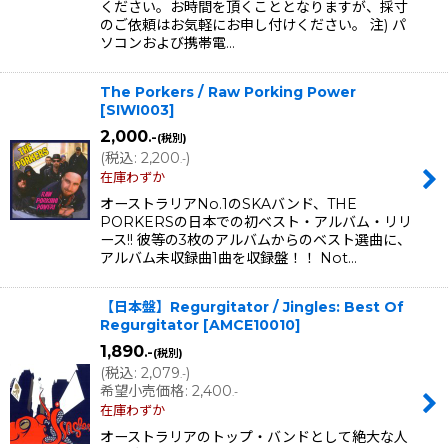
ください。お時間を頂くこととなりますが、採寸
のご依頼はお気軽にお申し付けください。 注) パ
ソコンおよび携帯電…
The Porkers / Raw Porking Power
[
SIWI003
]
2,000
.-
(税別)
(
税込
:
2,200
)
.-
在庫わずか
オーストラリアNo.1のSKAバンド、THE
PORKERSの日本での初ベスト・アルバム・リリ
ース!! 彼等の3枚のアルバムからのベスト選曲に、
アルバム未収録曲1曲を収録盤！！ Not…
【日本盤】Regurgitator / Jingles: Best Of
Regurgitator
[
AMCE10010
]
1,890
.-
(税別)
(
税込
:
2,079
)
.-
希望小売価格
:
2,400
.-
在庫わずか
オーストラリアのトップ・バンドとして絶大な人