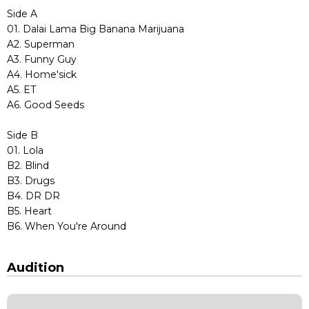
Side A
01. Dalai Lama Big Banana Marijuana
A2. Superman
A3. Funny Guy
A4. Home'sick
A5. ET
A6. Good Seeds
Side B
01. Lola
B2. Blind
B3. Drugs
B4. DR DR
B5. Heart
B6. When You're Around
Audition