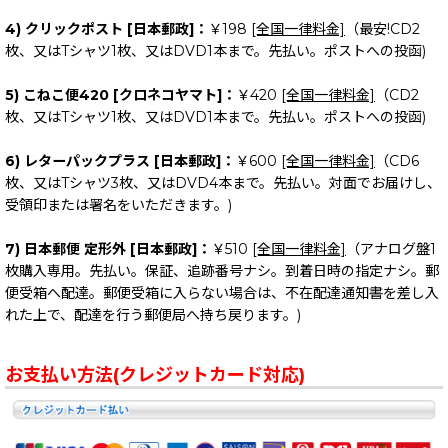
4) クリックポスト [日本郵政]：
￥198
[全国一律料金]
（最安!CD2
枚、又はTシャツ1枚、又はDVD1本まで。先払い。ポストへの投函)
5) こねこ便420 [クロネコヤマト]：
￥420
[全国一律料金]
（CD2
枚、又はTシャツ1枚、又はDVD1本まで。先払い。ポストへの投函)
6) レターパックプラス [日本郵政]：
￥600
[全国一律料金]
（CD6
枚、又はTシャツ3枚、又はDVD4本まで。先払い。対面でお届けし、
受領印または署名をいただきます。)
7) 日本郵便 定形外 [日本郵政]：
￥510
[全国一律料金]
（アナログ盤1
枚購入専用。先払い。保証、追跡番号ナシ。到着日時の指定ナシ。郵
便受箱へ配達。郵便受箱に入らない場合は、不在配達通知書を差し入
れた上で、配達を行う郵便局へ持ち戻ります。)
お支払い方法(クレジットカード対応)