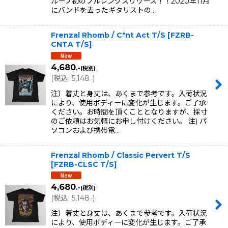
ループ初のフルレングスリリース！！2020年11月
にバンドを去ったギタリストの…
Frenzal Rhomb / C*nt Act T/S
[
FZRB-
CNTA T/S
]
4,680
.-
(税別)
(
税込
:
5,148
)
.-
注）着丈と身丈は、あくまで参考です。入荷状況
により、使用ボディーに変化が生じます。ご了承
ください。お時間を頂くこととなりますが、採寸
のご依頼はお気軽にお申し付けください。 注) パ
ソコンおよび携帯電…
Frenzal Rhomb / Classic Pervert T/S
[
FZRB-CLSC T/S
]
4,680
.-
(税別)
(
税込
:
5,148
)
.-
注）着丈と身丈は、あくまで参考です。入荷状況
により、使用ボディーに変化が生じます。ご了承