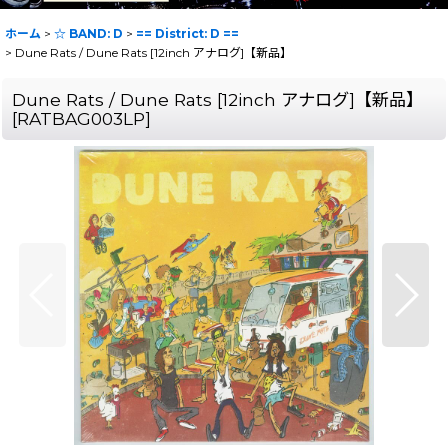
ホーム
>
☆ BAND: D
>
== District: D ==
>
Dune Rats / Dune Rats [12inch アナログ]【新品】
Dune Rats / Dune Rats [12inch アナログ]【新品】
[
RATBAG003LP
]