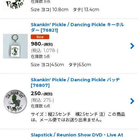
在庫数 8点
Size ヨコ| 10.8cm タテ| 13.4cm
Skankin' Pickle / Dancing Pickle キーホル
ダー
[
76821
]
980
.-
(税別)
(
税込
:
1,078
)
.-
在庫数 5点
Size ヨコ|4.5cm タテ|6.5cm
Skankin' Pickle / Dancing Pickle バッヂ
[
76807
]
250
.-
(税別)
(
税込
:
275
)
.-
在庫数 6点
サイズ：縦2.5センチ 横2.5センチ 注）この商品
は、メール便ではお送り出来ません。
Slapstick / Reunion Show DVD・Live At