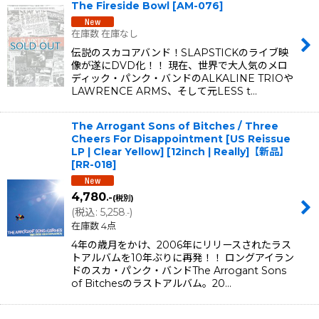
The Fireside Bowl
[
AM-076
]
在庫数 在庫なし
伝説のスカコアバンド！SLAPSTICKのライブ映
像が遂にDVD化！！ 現在、世界で大人気のメロ
ディック・パンク・バンドのALKALINE TRIOや
LAWRENCE ARMS、そして元LESS t…
The Arrogant Sons of Bitches / Three
Cheers For Disappointment [US Reissue
LP | Clear Yellow] [12inch | Really]【新品】
[
RR-018
]
4,780
.-
(税別)
(
税込
:
5,258
)
.-
在庫数 4点
4年の歳月をかけ、2006年にリリースされたラス
トアルバムを10年ぶりに再発！！ ロングアイラン
ドのスカ・パンク・バンドThe Arrogant Sons
of Bitchesのラストアルバム。20…