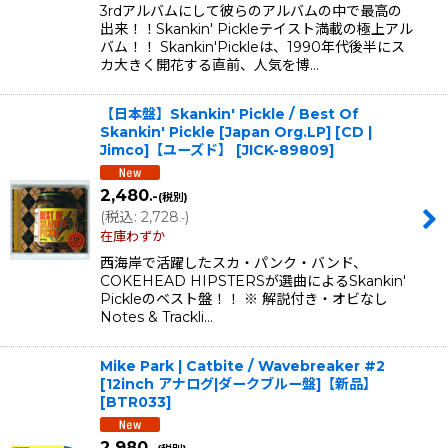
3rdアルバムにして彼らのアルバムの中で最高の
出来！！Skankin' Pickleテイスト満載の極上アル
バム！！ Skankin'Pickleは、1990年代後半にス
カ大きく開花する直前、人気を博…
【日本盤】Skankin' Pickle / Best Of
Skankin' Pickle [Japan Org.LP] [CD |
Jimco]【ユーズド】
[
JICK-89809
]
2,480
.-
(税別)
(
税込
:
2,728
)
.-
在庫わずか
西海岸で活躍したスカ・パンク・バンド、
COKEHEAD HIPSTERSが選曲によるSkankin'
Pickleのベスト盤！！ ※ 解説付き・オビなし
Notes & Trackli…
Mike Park | Catbite / Wavebreaker #2
[12inch アナログ|ダークブルー盤]【新品】
[
BTR033
]
2,980