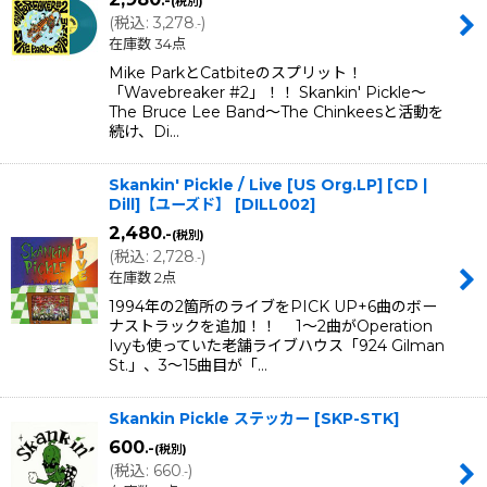
.-
(税別)
(
税込
:
3,278
)
.-
在庫数 34点
Mike ParkとCatbiteのスプリット！
「Wavebreaker #2」！！ Skankin' Pickle〜
The Bruce Lee Band〜The Chinkeesと活動を
続け、Di…
Skankin' Pickle / Live [US Org.LP] [CD |
Dill]【ユーズド】
[
DILL002
]
2,480
.-
(税別)
(
税込
:
2,728
)
.-
在庫数 2点
1994年の2箇所のライブをPICK UP+6曲のボー
ナストラックを追加！！ 1〜2曲がOperation
Ivyも使っていた老舗ライブハウス「924 Gilman
St.」、3〜15曲目が「…
Skankin Pickle ステッカー
[
SKP-STK
]
600
.-
(税別)
(
税込
:
660
)
.-