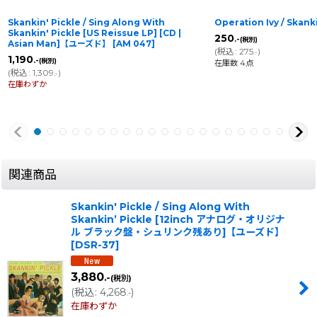
Skankin' Pickle / Sing Along With
Operation Ivy / Skan
Skankin' Pickle [US Reissue LP] [CD |
250
.-
(税別)
Asian Man]【ユーズド】
[
AM 047
]
(
税込
:
275
)
.-
1,190
.-
(税別)
在庫数 4点
(
税込
:
1,309
)
.-
在庫わずか
関連商品
Skankin' Pickle / Sing Along With
Skankin’ Pickle [12inch アナログ・オリジナ
ル ブラック盤・シュリンク残あり]【ユーズド】
[
DSR-37
]
3,880
.-
(税別)
(
税込
:
4,268
)
.-
在庫わずか