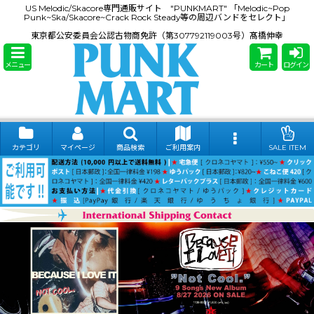
US Melodic/Skacore専門通販サイト "PUNKMART" 「Melodic~Pop
Punk~Ska/Skacore~Crack Rock Steady等の周辺バンドをセレクト」
東京都公安委員会公認古物商免許（第307792119003号）髙橋伸幸
メニュー
カート
ログイン
カテゴリ
マイページ
商品検索
ご利用案内
SALE ITEM