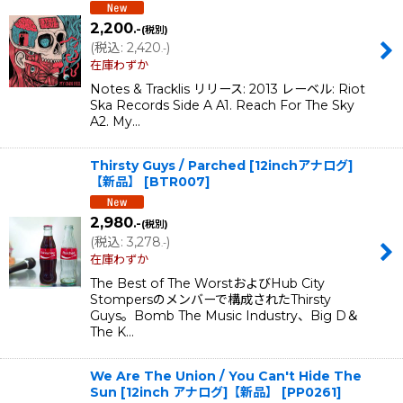
2,200
.-
(税別)
(
税込
:
2,420
)
.-
在庫わずか
Notes & Tracklis リリース: 2013 レーベル: Riot
Ska Records Side A A1. Reach For The Sky
A2. My…
Thirsty Guys / Parched [12inchアナログ]
【新品】
[
BTR007
]
2,980
.-
(税別)
(
税込
:
3,278
)
.-
在庫わずか
The Best of The WorstおよびHub City
Stompersのメンバーで構成されたThirsty
Guys。Bomb The Music Industry、Big D＆
The K…
We Are The Union / You Can't Hide The
Sun [12inch アナログ]【新品】
[
PP0261
]