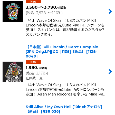
3,580
～3,790
.-
.-
(税別)
(
税込
:
3,938
～4,169
)
.-
.-
『4th Wave Of Ska』！USスカバンド Kill
Lincoln本邦初登場!!元Cutie Piのトロンボーンも
参加！ スカパンクは、再び勃興するのだろうか?
スカパンクのイ…
【日本盤】Kill Lincoln / Can't Complain
[JPN Orig.LP][CD | 1138]【新品】
[
1138-
0049
]
1,980
.-
(税別)
(
税込
:
2,178
)
.-
在庫数 15点
『4th Wave Of Ska』！USスカバンド Kill
Lincoln本邦初登場!!元Cutie Piのトロンボーンも
参加！ Asian Man Records を率いる Mike Pa…
Still Alive / My Own Hell [10inchアナログ]
【新品】
[
RSR 036
]