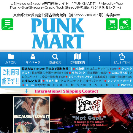
US Melodic/Skacore専門通販サイト "PUNKMART" 「Melodic~Pop
Punk~Ska/Skacore~Crack Rock Steady等の周辺バンドをセレクト」
東京都公安委員会公認古物商免許（第307792119003号）髙橋伸幸
メニュー
カート
ログイン
カテゴリ
マイページ
商品検索
ご利用案内
SALE ITEM