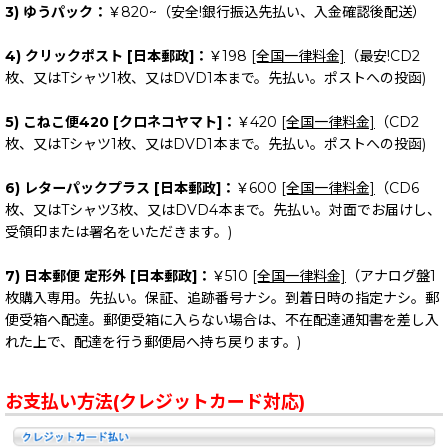
3) ゆうパック：
￥820~（安全!銀行振込先払い、入金確認後配送）
4) クリックポスト [日本郵政]：
￥198
[全国一律料金]
（最安!CD2
枚、又はTシャツ1枚、又はDVD1本まで。先払い。ポストへの投函)
5) こねこ便420 [クロネコヤマト]：
￥420
[全国一律料金]
（CD2
枚、又はTシャツ1枚、又はDVD1本まで。先払い。ポストへの投函)
6) レターパックプラス [日本郵政]：
￥600
[全国一律料金]
（CD6
枚、又はTシャツ3枚、又はDVD4本まで。先払い。対面でお届けし、
受領印または署名をいただきます。)
7) 日本郵便 定形外 [日本郵政]：
￥510
[全国一律料金]
（アナログ盤1
枚購入専用。先払い。保証、追跡番号ナシ。到着日時の指定ナシ。郵
便受箱へ配達。郵便受箱に入らない場合は、不在配達通知書を差し入
れた上で、配達を行う郵便局へ持ち戻ります。)
お支払い方法(クレジットカード対応)