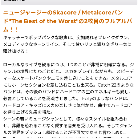
ニュージャージーのSkacore / Metalcoreバン
ド"The Best of the Worst"の2枚目のフルアルバ
ム！！
キャッチーでポップパンクな歌声は、突如訪れるブレイクダウン、
メロディックなホーンライン、そして甘いリフと織り交ざり一気に
駆け抜ける！
ローカルなライブを観るにつけ、1つのことが非常に明確になる。ジ
ャンルの境界はたわごとだと。 スカをプレイしながらも、スピーデ
ィーなスケートパンクやエモを差し込むこともできる。メタルコア
にもホーンセクションを差し込むことも出来る。Catch 22のような
バンドは、その後のバンドにハードコアの生のエネルギーも愛し、
必要としていることを認識させました。 Follyのようなバンドは、
ハードコア・キッズにスカの楽しさに気付かせ、曲中でハードコア
を盛り上げる効果を得た。
シーンの若いミュージシャンとして、様々なスタイルを組み合わ
せ、非難を恐れることなく愛する音楽を受け入れる。そしてジャン
ルの限界をプッシュし続けることが不可欠であると言わしめた。