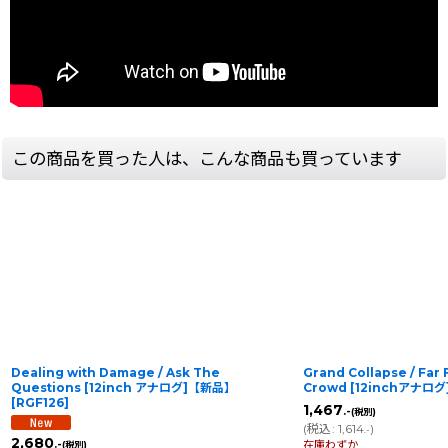
この商品を買った人は、こんな商品も買っています
Grand Collapse / Far From The Callous
The Interrupters / I
Crowd [12inchアナログ]【新品】
[
RSR056
]
ログ]【新品】
[
80543-1-
1,467
.-
(税別)
3,840
(
税込
:
1,614
)
.-
(税別)
.-
在庫わずか
(
税込
:
4,224
)
.-