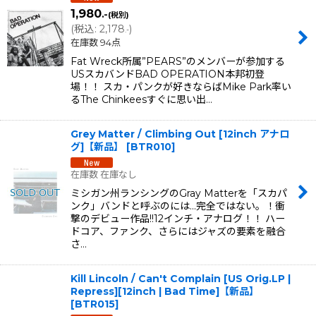
1,980
.-
(税別)
(
税込
:
2,178
)
.-
在庫数 94点
Fat Wreck所属”PEARS”のメンバーが参加する
USスカバンドBAD OPERATION本邦初登
場！！ スカ・パンクが好きならばMike Park率い
るThe Chinkeesすぐに思い出…
Grey Matter / Climbing Out [12inch アナロ
グ]【新品】
[
BTR010
]
在庫数 在庫なし
ミシガン州ランシングのGray Matterを「スカパ
ンク」バンドと呼ぶのには...完全ではない。！衝
撃のデビュー作品!!12インチ・アナログ！！ ハー
ドコア、ファンク、さらにはジャズの要素を融合
さ…
Kill Lincoln / Can't Complain [US Orig.LP |
Repress][12inch | Bad Time]【新品】
[
BTR015
]