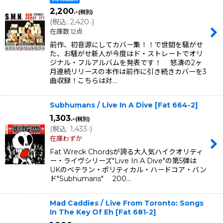
2,200
.-
(税別)
(
税込
:
2,420
)
.-
在庫数 12点
前作、初音源にしてカバー集！！で世間を騒がせ
た、お騒がせ新人が今度はド・ストレートでオリ
ジナル・フルアルバムを発表です！ 怒濤の2ヶ
月連続リリースの本作は前作に引き続きカバーを3
曲収録！こちらは対…
Subhumans / Live In A Dive
[
Fat 664-2
]
1,303
.-
(税別)
(
税込
:
1,433
)
.-
在庫わずか
Fat Wreck Chordsが誇る大人気ハイクオリティ
ー・ライヴシリーズ"Live In A Dive"の第5弾は
UKのベテラン・ポリティカル・ハードコア・バン
ド"Subhumans" 200…
Mad Caddies / Live From Toronto: Songs
In The Key Of Eh
[
Fat 681-2
]