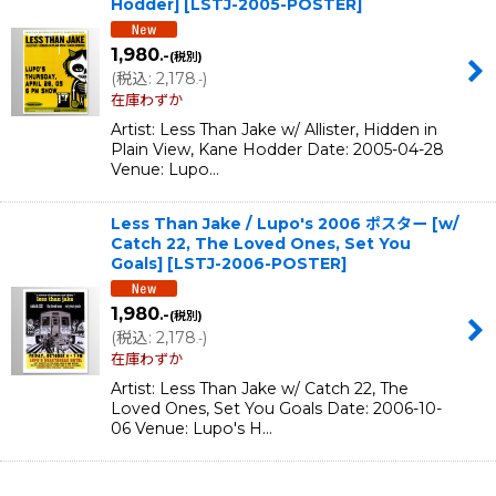
Hodder]
[
LSTJ-2005-POSTER
]
1,980
.-
(税別)
(
税込
:
2,178
)
.-
在庫わずか
Artist: Less Than Jake w/ Allister, Hidden in
Plain View, Kane Hodder Date: 2005-04-28
Venue: Lupo…
Less Than Jake / Lupo's 2006 ポスター [w/
Catch 22, The Loved Ones, Set You
Goals]
[
LSTJ-2006-POSTER
]
1,980
.-
(税別)
(
税込
:
2,178
)
.-
在庫わずか
Artist: Less Than Jake w/ Catch 22, The
Loved Ones, Set You Goals Date: 2006-10-
06 Venue: Lupo's H…