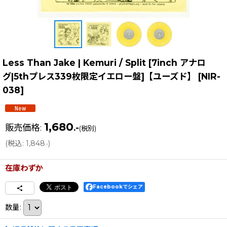
Less Than Jake | Kemuri / Split [7inch アナロ
グ|5thプレス339枚限定イエロー盤]【ユーズド】
[
NIR-
038
]
1,680
販売価格
:
.-
(税別)
(
税込
:
1,848
)
.-
在庫わずか
Facebookでシェア
数量
: