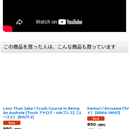
この商品を買った人は、こんな商品も買っています
Less Than Jake / Crash Course In Being
Kemuri / Kirisame 
An Asshole [7inch アナログ・4thプレス]【ユ
ド】
[
RRKA-19001
]
ーズド】
[
RH27-2
]
890
.-
(税別)
990