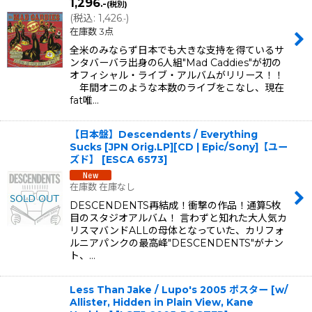
1,296
.-
(税別)
(
税込
:
1,426
)
.-
在庫数 3点
全米のみならず日本でも大きな支持を得ているサ
ンタバーバラ出身の6人組"Mad Caddies"が初の
オフィシャル・ライブ・アルバムがリリース！！
年間オニのような本数のライブをこなし、現在
fat唯…
【日本盤】Descendents / Everything
Sucks [JPN Orig.LP][CD | Epic/Sony]【ユー
ズド】
[
ESCA 6573
]
在庫数 在庫なし
DESCENDENTS再結成！衝撃の作品！通算5枚
目のスタジオアルバム！ 言わずと知れた大人気カ
リスマバンドALLの母体となっていた、カリフォ
ルニアパンクの最高峰"DESCENDENTS"がナン
ト、…
Less Than Jake / Lupo's 2005 ポスター [w/
Allister, Hidden in Plain View, Kane