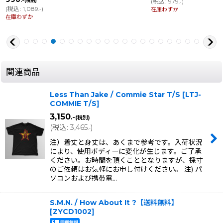
.-
(税別)
(
税込
:
979
)
.-
(
税込
:
1,089
)
在庫わずか
.-
在庫わずか
関連商品
Less Than Jake / Commie Star T/S
[
LTJ-
COMMIE T/S
]
3,150
.-
(税別)
(
税込
:
3,465
)
.-
注）着丈と身丈は、あくまで参考です。入荷状況
により、使用ボディーに変化が生じます。ご了承
ください。お時間を頂くこととなりますが、採寸
のご依頼はお気軽にお申し付けください。 注) パ
ソコンおよび携帯電…
S.M.N. / How About It ?【送料無料】
[
ZYCD1002
]