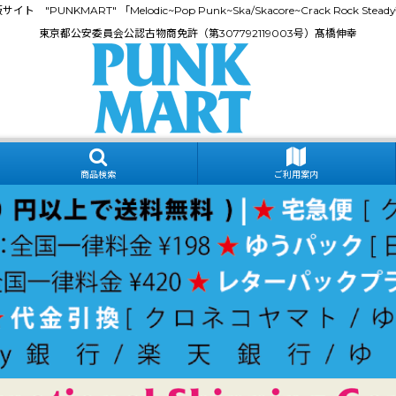
門通販サイト "PUNKMART" 「Melodic~Pop Punk~Ska/Skacore~Crack Rock
東京都公安委員会公認古物商免許（第307792119003号）髙橋伸幸
商品検索
ご利用案内