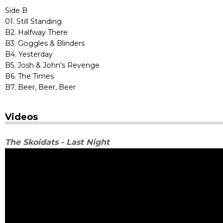
Side B
01. Still Standing
B2. Halfway There
B3. Goggles & Blinders
B4. Yesterday
B5. Josh & John's Revenge
B6. The Times
B7. Beer, Beer, Beer
Videos
The Skoidats - Last Night