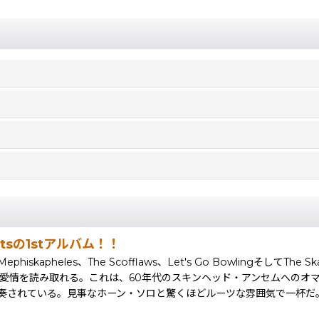
datsの1stアルバム！！
apheles、The Scofflaws、Let's Go BowlingそしてThe Ska
eへの深い愛情を読み取れる。これは、60年代のスキンヘッド・アンセムへのオ
奏されている。見事なホーン・ソロと驚くほどルーツな雰囲気で一杯だ