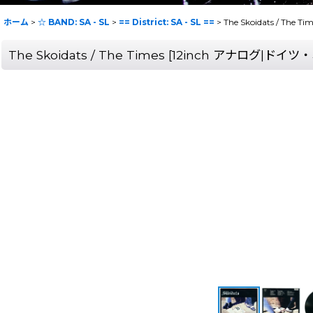
ホーム
>
☆ BAND: SA - SL
>
== District: SA - SL ==
>
The Skoidats / T
The Skoidats / The Times [12inch アナログ