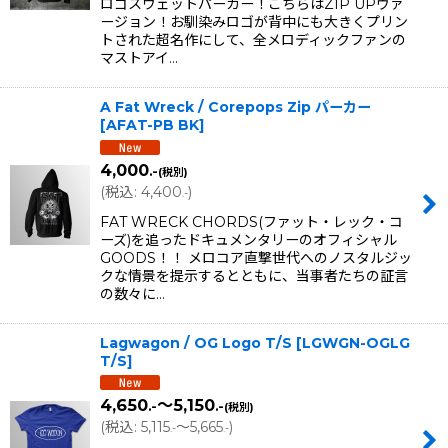
ロゴスウェットパーカー！こちらはZIP UPヴァ
ージョン！お馴染みロゴが背中にも大きくプリン
トされた超名作にして、全メロディックファンの
マストアイ…
A Fat Wreck / Corepops Zip パーカー
[
AFAT-PB BK
]
4,000
.-
(税別)
(
税込
:
4,400
)
.-
FAT WRECK CHORDS(ファット・レック・コ
ーズ)を追ったドキュメンタリーのオフィシャル
GOODS！！ メロコア直撃世代へのノスタルジッ
クな情景を提示するとともに、当事者たちの証言
の数々に…
Lagwagon / OG Logo T/S
[
LGWGN-OGLG
T/S
]
4,650
～5,150
.-
.-
(税別)
(
税込
:
5,115
～5,665
)
.-
.-