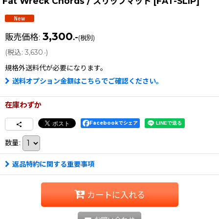
Fat Wreck Chords / スリップマット
[
FAT-SLIP
]
3,300
販売価格
:
.-
(税別)
(
税込
:
3,630
)
.-
規格外送料
代が必要になります。
送料オプション金額はこちらでご確認ください。
在庫わずか
Facebookでシェア
数量
:
返品特約に関する重要事項
カートに入れる