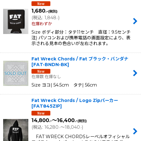
1,680
.-
(税別)
(
税込
:
1,848
)
.-
在庫わずか
Size ボディ部分：タテ11センチ 直径：9.5センチ
注) パソコンおよび携帯電話の画面設定により、表
示される見本の色合いが左右されます。
Fat Wreck Chords / Fat ブラック・バンダナ
[
FAT-BNDN-BK
]
在庫数 在庫なし
Size ヨコ| 54.5cm タテ| 56cm
Fat Wreck Chords / Logo Zipパーカー
[
FAT845ZIP
]
14,800
～16,400
.-
.-
(税別)
(
税込
:
16,280
～18,040
)
.-
.-
FAT WRECK CHORDSレーベルオフィシャル