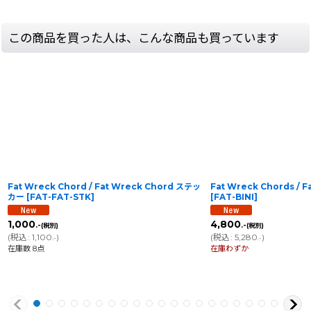
この商品を買った人は、こんな商品も買っています
Fat Wreck Chord / Fat Wreck Chord ステッ
Fat Wreck Chords / 
カー
[
FAT-FAT-STK
]
[
FAT-BINI
]
1,000
4,800
.-
.-
(税別)
(税別)
(
税込
:
1,100
)
(
税込
:
5,280
)
.-
.-
在庫数 8点
在庫わずか