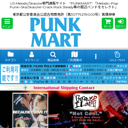
US Melodic/Skacore専門通販サイト "PUNKMART" 「Melodic~Pop
Punk~Ska/Skacore~Crack Rock Steady等の周辺バンドをセレクト」
東京都公安委員会公認古物商免許（第307792119003号）髙橋伸幸
メニュー
カート
ログイン
カテゴリ
マイページ
商品検索
ご利用案内
SALE ITEM