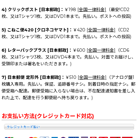
4) クリックポスト [日本郵政]：
￥198
[全国一律料金]
（最安!CD2
枚、又はTシャツ1枚、又はDVD1本まで。先払い。ポストへの投函)
5) こねこ便420 [クロネコヤマト]：
￥420
[全国一律料金]
（CD2
枚、又はTシャツ1枚、又はDVD1本まで。先払い。ポストへの投函)
6) レターパックプラス [日本郵政]：
￥600
[全国一律料金]
（CD6
枚、又はTシャツ3枚、又はDVD4本まで。先払い。対面でお届けし、
受領印または署名をいただきます。)
7) 日本郵便 定形外 [日本郵政]：
￥510
[全国一律料金]
（アナログ盤1
枚購入専用。先払い。保証、追跡番号ナシ。到着日時の指定ナシ。郵
便受箱へ配達。郵便受箱に入らない場合は、不在配達通知書を差し入
れた上で、配達を行う郵便局へ持ち戻ります。)
お支払い方法(クレジットカード対応)