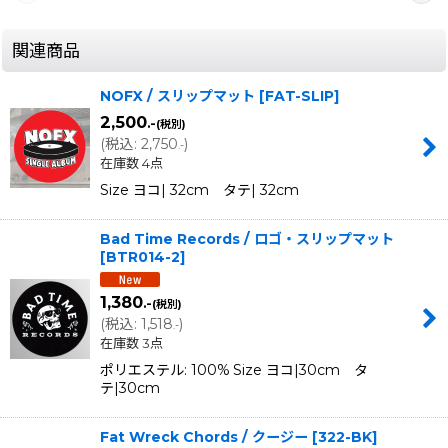
関連商品
NOFX / スリップマット
[
FAT-SLIP
]
2,500
.-
(税別)
(
税込
:
2,750
)
.-
在庫数 4点
Size ヨコ| 32cm タテ| 32cm
Bad Time Records / ロゴ・スリップマット
[
BTR014-2
]
1,380
.-
(税別)
(
税込
:
1,518
)
.-
在庫数 3点
ポリエステル: 100% Size ヨコ|30cm タ
テ|30cm
Fat Wreck Chords / クージー
[
322-BK
]