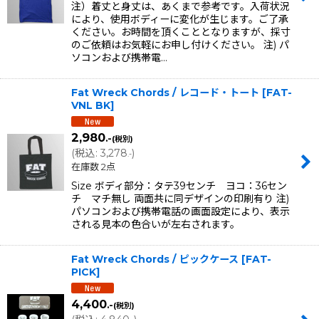
注）着丈と身丈は、あくまで参考です。入荷状況
により、使用ボディーに変化が生じます。ご了承
ください。お時間を頂くこととなりますが、採寸
のご依頼はお気軽にお申し付けください。 注) パ
ソコンおよび携帯電…
Fat Wreck Chords / レコード・トート
[
FAT-
VNL BK
]
2,980
.-
(税別)
(
税込
:
3,278
)
.-
在庫数 2点
Size ボディ部分：タテ39センチ ヨコ：36セン
チ マチ無し 両面共に同デザインの印刷有り 注)
パソコンおよび携帯電話の画面設定により、表示
される見本の色合いが左右されます。
Fat Wreck Chords / ピックケース
[
FAT-
PICK
]
4,400
.-
(税別)