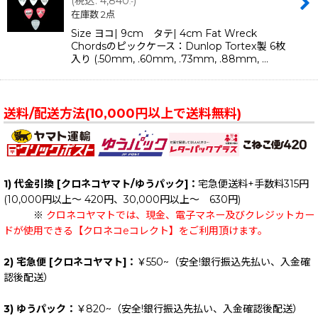
(
税込
:
4,840
)
.-
在庫数 2点
Size ヨコ| 9cm タテ| 4cm Fat Wreck
Chordsのピックケース：Dunlop Tortex製 6枚
入り (.50mm, .60mm, .73mm, .88mm, …
送料/配送方法(10,000円以上で送料無料)
1) 代金引換 [クロネコヤマト/ゆうパック]：
宅急便送料+手数料315円
(10,000円以上～ 420円、30,000円以上～ 630円)
※
クロネコヤマトでは、現金、電子マネー及びクレジットカー
ドが使用できる【クロネコeコレクト】をご利用頂けます。
2) 宅急便 [クロネコヤマト]：
￥550~（安全!銀行振込先払い、入金確
認後配送）
3) ゆうパック：
￥820~（安全!銀行振込先払い、入金確認後配送）