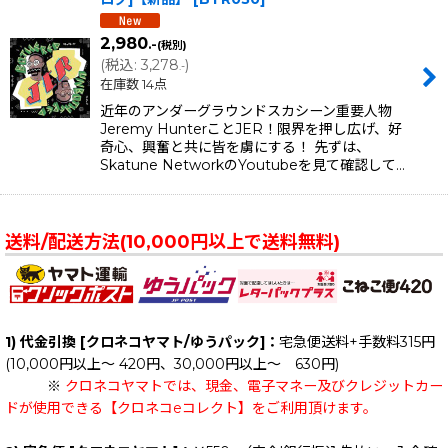
2,980
.-
(税別)
(
税込
:
3,278
)
.-
在庫数 14点
近年のアンダーグラウンドスカシーン重要人物
Jeremy HunterことJER！限界を押し広げ、好
奇心、興奮と共に皆を虜にする！ 先ずは、
Skatune NetworkのYoutubeを見て確認して…
送料/配送方法(10,000円以上で送料無料)
1) 代金引換 [クロネコヤマト/ゆうパック]：
宅急便送料+手数料315円
(10,000円以上～ 420円、30,000円以上～ 630円)
※
クロネコヤマトでは、現金、電子マネー及びクレジットカー
ドが使用できる【クロネコeコレクト】をご利用頂けます。