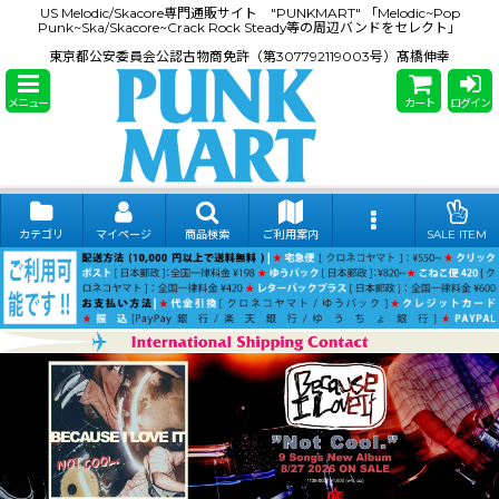
US Melodic/Skacore専門通販サイト "PUNKMART" 「Melodic~Pop
Punk~Ska/Skacore~Crack Rock Steady等の周辺バンドをセレクト」
東京都公安委員会公認古物商免許（第307792119003号）髙橋伸幸
メニュー
カート
ログイン
カテゴリ
マイページ
商品検索
ご利用案内
SALE ITEM