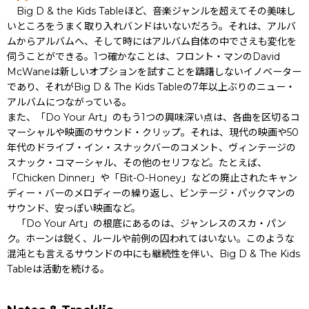
Big D & the Kids Tableほど、音楽ジャンルを超えてその美味し
いところをうまく取り入れバンドはいないだろう。それは、アルバ
ムからアルバムへ、そして時にはアルバム自体の中でさえも変化を
伺うことができる。1つ確かなことは、フロント・マンのDavid
McWaneは新しいオプションを試すことを躊躇しないイノベーター
であり、それがBig D & The Kids Tableの7年以上ぶりのニュー・
アルバムにつながっている。
また、「Do Your Art」のもう1つの興味深い点は、各曲を区切るコ
マーシャルや映画のサウンド・クリップ。それは、現代の映画や50
年代のドライブ・イン・スナックバーのコメント、ヴィンテージの
スナック・コマーシャル、その他のセリフなど。たとえば、
「Chicken Dinner」や「Bit-O-Honey」などの廃止されたキャン
ディー・バーのメロディーの繰り返し、ビンテージ・パックマンの
サウンド、安っぽい映画など。
「Do Your Art」の根底にあるのは、ジャンレスのスカ・パン
ク。ホーンは鋭く、ルールや前例の囚われてはいない。このような
混沌とも言えるサウンドの中にも継続性を伴い、Big D & The Kids
Tableは活動を続ける。