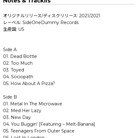
Notes & Tracklis
オリジナルリリース/ディスクリリース: 2021/2021
レーベル: SideOneDummy Records
生産国: US
Side A
01. Dead Bottle
02. Too Much
03. Toyed
04. Sociopath
05. How About A Pizza?
Side B
01. Metal In The Microwave
02. Med Her Lazy
03. New Day
04. You Buggin' [Featuring – Melt-Banana]
05. Teenagers From Outer Space
06. Lost In London