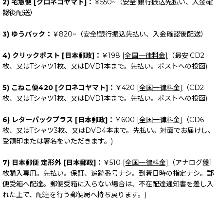
2) 宅急便 [クロネコヤマト]：
￥550~（安全!銀行振込先払い、入金確
認後配送）
3) ゆうパック：
￥820~（安全!銀行振込先払い、入金確認後配送）
4) クリックポスト [日本郵政]：
￥198
[全国一律料金]
（最安!CD2
枚、又はTシャツ1枚、又はDVD1本まで。先払い。ポストへの投函)
5) こねこ便420 [クロネコヤマト]：
￥420
[全国一律料金]
（CD2
枚、又はTシャツ1枚、又はDVD1本まで。先払い。ポストへの投函)
6) レターパックプラス [日本郵政]：
￥600
[全国一律料金]
（CD6
枚、又はTシャツ3枚、又はDVD4本まで。先払い。対面でお届けし、
受領印または署名をいただきます。)
7) 日本郵便 定形外 [日本郵政]：
￥510
[全国一律料金]
（アナログ盤1
枚購入専用。先払い。保証、追跡番号ナシ。到着日時の指定ナシ。郵
便受箱へ配達。郵便受箱に入らない場合は、不在配達通知書を差し入
れた上で、配達を行う郵便局へ持ち戻ります。)