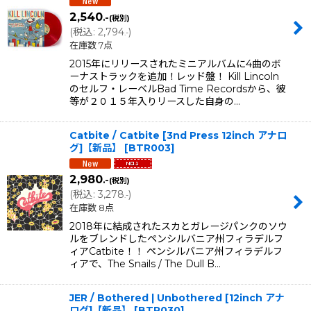
2,540
.-
(税別)
(
税込
:
2,794
)
.-
在庫数 7点
2015年にリリースされたミニアルバムに4曲のボ
ーナストラックを追加！レッド盤！ Kill Lincoln
のセルフ・レーベルBad Time Recordsから、彼
等が２０１５年入りリースした自身の…
Catbite / Catbite [3nd Press 12inch アナロ
グ]【新品】
[
BTR003
]
2,980
.-
(税別)
(
税込
:
3,278
)
.-
在庫数 8点
2018年に結成されたスカとガレージパンクのソウ
ルをブレンドしたペンシルバニア州フィラデルフ
ィアCatbite！！ ペンシルバニア州フィラデルフ
ィアで、The Snails / The Dull B…
JER / Bothered | Unbothered [12inch アナ
ログ]【新品】
[
BTR030
]