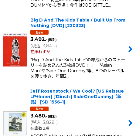
DUMMYから登場！今作はJOE GITTLE…
Big D And The Kids Table / Built Up From
Nothing [DVD]
[
220323
]
3,492
.-
(税別)
(
税込
:
3,841
)
.-
在庫わずか
"Big D And The Kids Table"の結成からのストー
リーを詰め込んだ3枚組DVD！！ "Asian
Man"や"Side One Dummy"等、8つのレーベル
を渡り歩き、年間2…
Jeff Rosenstock / We Cool? [US Reissue
LP+Inner] [12inch | SideOneDummy]【新
品】
[
SD 1556-1
]
3,480
.-
(税別)
(
税込
:
3,828
)
.-
在庫数 2点