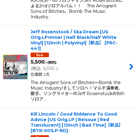
ASOB,B™IのフロントマンJeff Rosenstockに
よる2ndソロアルバム！！ The Arrogrant
Sons of Bitches、Bomb The Music
Industry…
Jeff Rosenstock / Ska Dream [US
Orig.LP+Inner | Half Black/Half White
Vinyl] [12inch | Polyvinyl]【新品】
[
PRC-
441
]
5,500
.-
(税別)
(
税込
:
6,050
)
.-
在庫数 2点
The Arrogant Sons of Bitches〜Bomb the
Music Industry!そしてソロへ！マルチ演奏者、
歌手、ソングライターのJeff Rosenstockの8th
ソロア…
Kill Lincoln / Good Riddance To Good
Advice [US Orig.LP | Reissue | Red
Translucent] [12inch | Bad Time]【新品】
[
BTR-001LP-RD
]