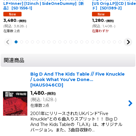
LP+Inner] [12inch | SideOneDummy]【新
[US Orig.LP][CD | 
品】
[
SD 1556-1
]
ド】
[
SD1389-2
]
3,480
1,280
.-
.-
(税別)
(税別)
(
税込
:
3,828
)
(
税込
:
1,408
)
.-
.-
在庫数 2点
在庫わずか
関連商品
Big D And The Kids Table // Five Knuckle
‎/ Look What You’ve Done...
[
HAUS046CD
]
1,480
.-
(税別)
(
税込
:
1,628
)
.-
在庫数 2点
2001年にリリースされたUKバンド"Five
Knuckle"との６曲入りスプリット！！ Big D
And The Kids Tableの「LA.X」は、オリジナル
バージョン。また、3曲目収録の…