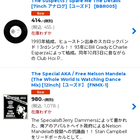
The Suspects / Spare Me The Details
[7inch アナログ]【ユーズド】
[
BBR005
]
414
.-
(税別)
(
税込
:
455
)
.-
在庫わずか
1993年結成、ヒューストン出身のスカロックバン
ド！3rdシングル！！ 93年にBill GradyとCharlie
Esparzaによって結成。同年10月3日に昔ながら
の Club Hoi P…
The Special AKA / Free Nelson Mandela
(The Whole World Is Watching Dance
Mix) [12inch]【ユーズド】
[
FNMX-1
]
980
.-
(税別)
(
税込
:
1,078
)
.-
在庫わずか
The SpecialsのJerry Dammersによって書かれ
た、南アのアパルトヘイト政府によるNelson
Mandelaの投獄への抗議曲！！ Stan Campbell
をリードボーカルとして…