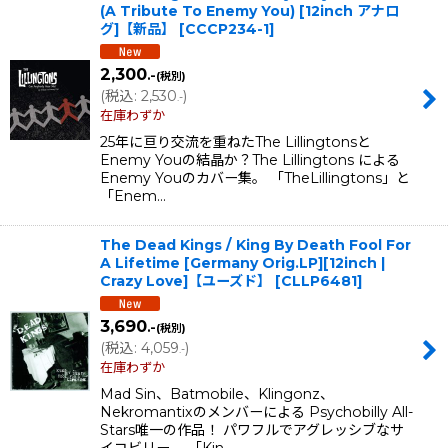
(A Tribute To Enemy You) [12inch アナロ
グ]【新品】
[
CCCP234-1
]
2,300
.-
(税別)
(
税込
:
2,530
)
.-
在庫わずか
25年に亘り交流を重ねたThe Lillingtonsと
Enemy Youの結晶か？The Lillingtons による
Enemy Youのカバー集。 「TheLillingtons」と
「Enem…
The Dead Kings / King By Death Fool For
A Lifetime [Germany Orig.LP][12inch |
Crazy Love]【ユーズド】
[
CLLP6481
]
3,690
.-
(税別)
(
税込
:
4,059
)
.-
在庫わずか
Mad Sin、Batmobile、Klingonz、
Nekromantixのメンバーによる Psychobilly All-
Stars唯一の作品！ パワフルでアグレッシブなサ
イコビリー。 「Kin…