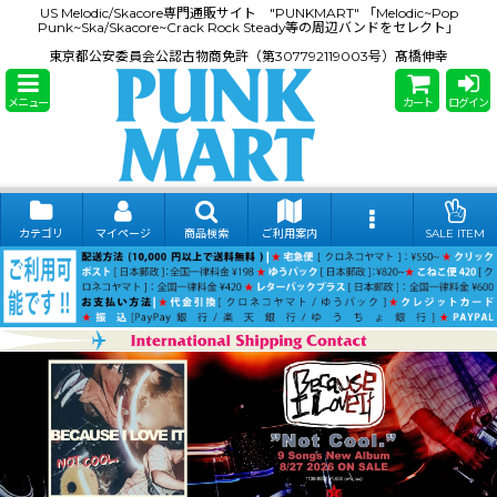
US Melodic/Skacore専門通販サイト "PUNKMART" 「Melodic~Pop
Punk~Ska/Skacore~Crack Rock Steady等の周辺バンドをセレクト」
東京都公安委員会公認古物商免許（第307792119003号）髙橋伸幸
メニュー
カート
ログイン
カテゴリ
マイページ
商品検索
ご利用案内
SALE ITEM