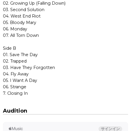
02. Growing Up (Falling Down)
03. Second Solution
04. West End Riot
05. Bloody Mary
06. Monday
07. All Torn Down
Side B
01. Save The Day
02. Trapped
03. Have They Forgotten
04. Fly Away
05. I Want A Day
06. Strange
7. Closing In
Audition