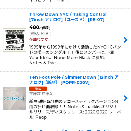
Throw Down NYC / Taking Control
[7inch アナログ]【ユーズド】
[
RE-07
]
480
.-
(税別)
(
税込
:
528
)
.-
在庫わずか
1995年から1999年にかけて活動したNYCHCバン
ドの唯一のシングル！！ 後にメンバーは、Kill
Your Idols、None More Black に参加。
Notes & Trac…
Ten Foot Pole / Simmer Down [12inch ア
ナログ]【新品】
[
POPR-020V
]
在庫数 在庫なし
新曲6曲+既発曲のアコースティックバージョン8
曲の計14曲収録！！ Notes & Tracklis オリジナ
ルリリース/ディスクリリース: 2020/2020 レーベ
ル: Peop…