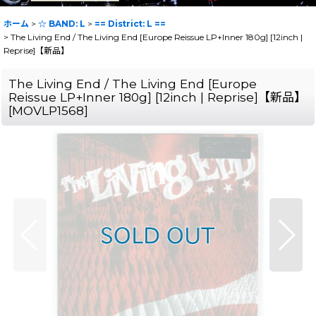
ホーム
>
☆ BAND: L
>
== District: L ==
>
The Living End / The Living End [Europe Reissue LP+Inner 180g] [12inch |
Reprise]【新品】
The Living End / The Living End [Europe
Reissue LP+Inner 180g] [12inch | Reprise]【新品】
[
MOVLP1568
]