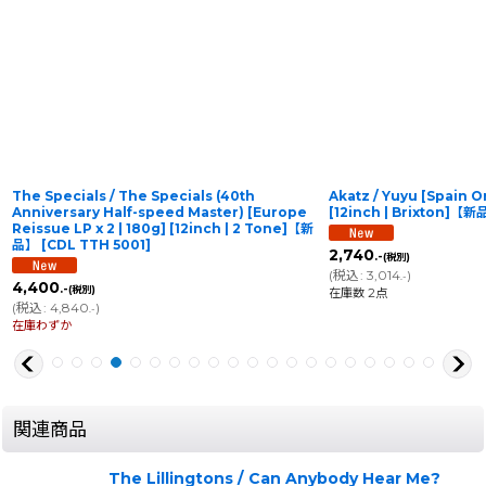
The Specials / The Specials (40th
Akatz / Yuyu [Spain O
Anniversary Half-speed Master) [Europe
[12inch | Brixton]【
Reissue LP x 2 | 180g] [12inch | 2 Tone]【新
品】
[
CDL TTH 5001
]
2,740
.-
(税別)
(
税込
:
3,014
)
.-
4,400
.-
(税別)
在庫数 2点
(
税込
:
4,840
)
.-
在庫わずか
関連商品
The Lillingtons / Can Anybody Hear Me?