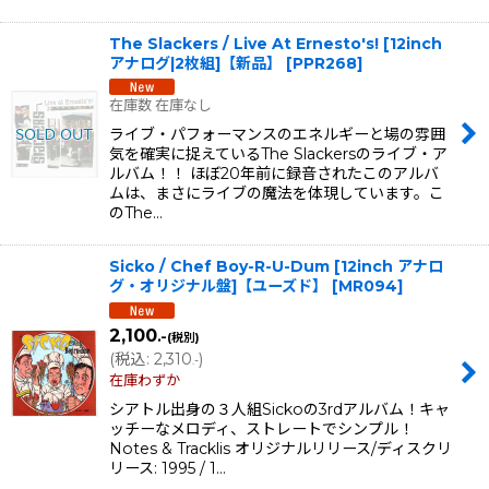
The Slackers / Live At Ernesto's! [12inch
アナログ|2枚組]【新品】
[
PPR268
]
在庫数 在庫なし
ライブ・パフォーマンスのエネルギーと場の雰囲
気を確実に捉えているThe Slackersのライブ・ア
ルバム！！ ほぼ20年前に録音されたこのアルバ
ムは、まさにライブの魔法を体現しています。こ
のThe…
Sicko / Chef Boy-R-U-Dum [12inch アナロ
グ・オリジナル盤]【ユーズド】
[
MR094
]
2,100
.-
(税別)
(
税込
:
2,310
)
.-
在庫わずか
シアトル出身の３人組Sickoの3rdアルバム！キャ
ッチーなメロディ、ストレートでシンプル！
Notes & Tracklis オリジナルリリース/ディスクリ
リース: 1995 / 1…