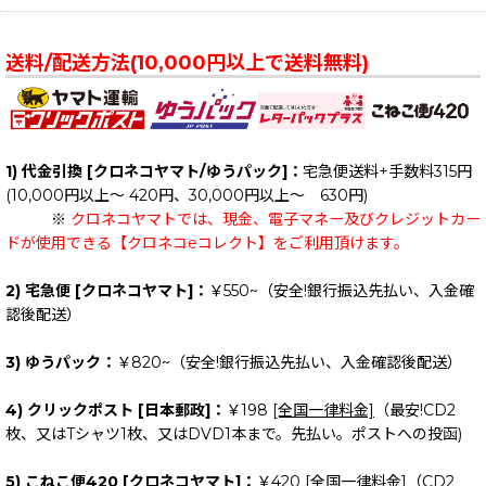
送料/配送方法(10,000円以上で送料無料)
1) 代金引換 [クロネコヤマト/ゆうパック]：
宅急便送料+手数料315円
(10,000円以上～ 420円、30,000円以上～ 630円)
※
クロネコヤマトでは、現金、電子マネー及びクレジットカー
ドが使用できる【クロネコeコレクト】をご利用頂けます。
2) 宅急便 [クロネコヤマト]：
￥550~（安全!銀行振込先払い、入金確
認後配送）
3) ゆうパック：
￥820~（安全!銀行振込先払い、入金確認後配送）
4) クリックポスト [日本郵政]：
￥198
[全国一律料金]
（最安!CD2
枚、又はTシャツ1枚、又はDVD1本まで。先払い。ポストへの投函)
5) こねこ便420 [クロネコヤマト]：
￥420
[全国一律料金]
（CD2