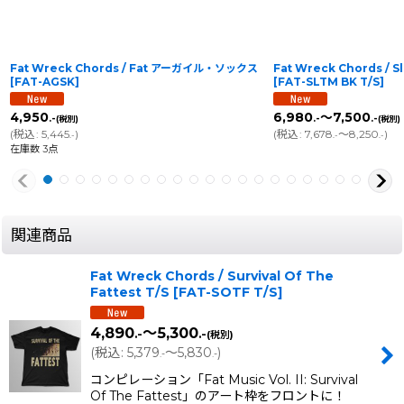
Fat Wreck Chords / Fat アーガイル・ソックス
Fat Wreck Chords / S
[
FAT-AGSK
]
[
FAT-SLTM BK T/S
]
4,950
6,980
～7,500
.-
.-
.-
(税別)
(税別)
(
税込
:
5,445
)
(
税込
:
7,678
～8,250
)
.-
.-
.-
在庫数 3点
関連商品
Fat Wreck Chords / Survival Of The
Fattest T/S
[
FAT-SOTF T/S
]
4,890
～5,300
.-
.-
(税別)
(
税込
:
5,379
～5,830
)
.-
.-
コンピレーション「Fat Music Vol. II: Survival
Of The Fattest」のアート枠をフロントに！