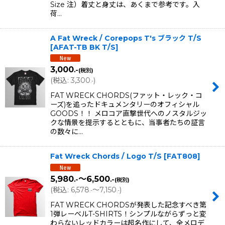
Size 注）着丈と身丈は、あくまで参考です。入
荷…
A Fat Wreck / Corepops T's ブラック T/S
[
AFAT-TB BK T/S
]
3,000
.-
(税別)
(
税込
:
3,300
)
.-
FAT WRECK CHORDS(ファット・レック・コ
ーズ)を追ったドキュメンタリーのオフィシャル
GOODS！！ メロコア直撃世代へのノスタルジッ
クな情景を提示するとともに、当事者たちの証言
の数々に…
Fat Wreck Chords / Logo T/S
[
FAT808
]
5,980
～6,500
.-
.-
(税別)
(
税込
:
6,578
～7,150
)
.-
.-
FAT WRECK CHORDSが発表した記念すべき第
1弾レーベルT-SHIRTS！シンプルながらずっと変
わらないレッドカラーは超名作にして、全メロデ