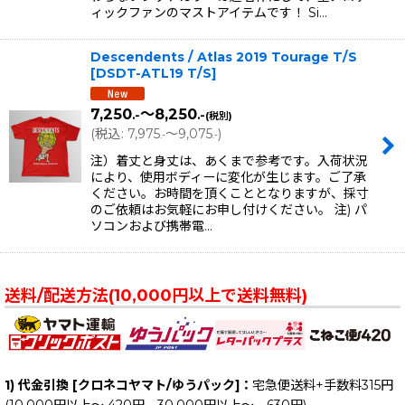
ィックファンのマストアイテムです！ Si…
Descendents / Atlas 2019 Tourage T/S
[
DSDT-ATL19 T/S
]
7,250
～8,250
.-
.-
(税別)
(
税込
:
7,975
～9,075
)
.-
.-
注）着丈と身丈は、あくまで参考です。入荷状況
により、使用ボディーに変化が生じます。ご了承
ください。お時間を頂くこととなりますが、採寸
のご依頼はお気軽にお申し付けください。 注) パ
ソコンおよび携帯電…
送料/配送方法(10,000円以上で送料無料)
1) 代金引換 [クロネコヤマト/ゆうパック]：
宅急便送料+手数料315円