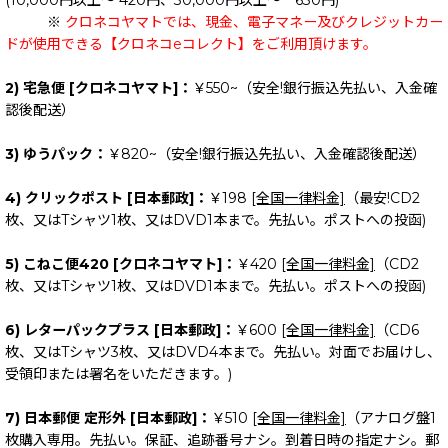
(10,000円以上～ 420円、30,000円以上～ 630円)
※
クロネコヤマトでは、現金、電子マネー及びクレジットカー
ドが使用できる【クロネコeコレクト】をご利用頂けます。
2) 宅急便 [クロネコヤマト]：
￥550~（安全!銀行振込先払い、入金確
認後配送）
3) ゆうパック：
￥820~（安全!銀行振込先払い、入金確認後配送）
4) クリックポスト [日本郵政]：
￥198
[全国一律料金]
（最安!CD2
枚、又はTシャツ1枚、又はDVD1本まで。先払い。ポストへの投函)
5) こねこ便420 [クロネコヤマト]：
￥420
[全国一律料金]
（CD2
枚、又はTシャツ1枚、又はDVD1本まで。先払い。ポストへの投函)
6) レターパックプラス [日本郵政]：
￥600
[全国一律料金]
（CD6
枚、又はTシャツ3枚、又はDVD4本まで。先払い。対面でお届けし、
受領印または署名をいただきます。)
7) 日本郵便 定形外 [日本郵政]：
￥510
[全国一律料金]
（アナログ盤1
枚購入専用。先払い。保証、追跡番号ナシ。到着日時の指定ナシ。郵