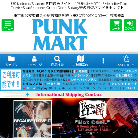
US Melodic/Skacore専門通販サイト "PUNKMART" 「Melodic~Pop
Punk~Ska/Skacore~Crack Rock Steady等の周辺バンドをセレクト」
東京都公安委員会公認古物商免許（第307792119003号）髙橋伸幸
メニュー
カート
ログイン
カテゴリ
マイページ
商品検索
ご利用案内
SALE ITEM