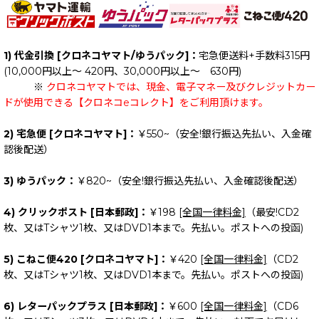
1) 代金引換 [クロネコヤマト/ゆうパック]：
宅急便送料+手数料315円
(10,000円以上～ 420円、30,000円以上～ 630円)
※
クロネコヤマトでは、現金、電子マネー及びクレジットカー
ドが使用できる【クロネコeコレクト】をご利用頂けます。
2) 宅急便 [クロネコヤマト]：
￥550~（安全!銀行振込先払い、入金確
認後配送）
3) ゆうパック：
￥820~（安全!銀行振込先払い、入金確認後配送）
4) クリックポスト [日本郵政]：
￥198
[全国一律料金]
（最安!CD2
枚、又はTシャツ1枚、又はDVD1本まで。先払い。ポストへの投函)
5) こねこ便420 [クロネコヤマト]：
￥420
[全国一律料金]
（CD2
枚、又はTシャツ1枚、又はDVD1本まで。先払い。ポストへの投函)
6) レターパックプラス [日本郵政]：
￥600
[全国一律料金]
（CD6