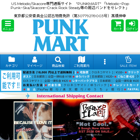
US Melodic/Skacore専門通販サイト "PUNKMART" 「Melodic~Pop
Punk~Ska/Skacore~Crack Rock Steady等の周辺バンドをセレクト」
東京都公安委員会公認古物商免許（第307792119003号）髙橋伸幸
メニュー
カート
ログイン
カテゴリ
マイページ
商品検索
ご利用案内
SALE ITEM