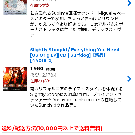
在庫わずか
若さ溢れるSublime直径サウンド！Miguelもベー
スとギターで参加。ちょっと青っぽいサウンド
が、かえって今より好きです。 １stアルバムをボ
ーナストラックに付けた2枚組、デラックス・ヴ
ァー…
Slightly Stoopid / Everything You Need
[US Orig.LP][CD | Surfdog]【新品】
[
44016-2
]
1,980
.-
(税別)
(
税込
:
2,178
)
.-
在庫わずか
南カリフォルニアのライフ・スタイルを体現する
Slightly Stoopidの通算3作目。 ブライアン・セ
ッツァーやDonavon Frankenreiterの在籍して
いたSunchildの作品等…
送料/配送方法(10,000円以上で送料無料)