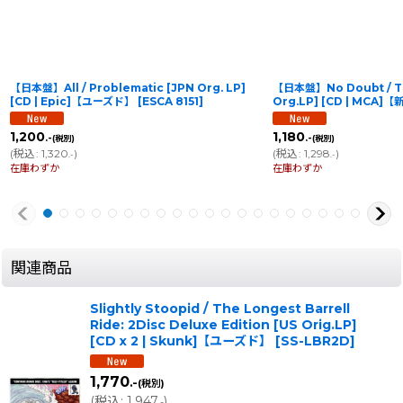
【日本盤】All / Problematic [JPN Org. LP]
【日本盤】No Doubt / Tr
[CD | Epic]【ユーズド】
[
ESCA 8151
]
Org.LP] [CD | MCA]
1,200
1,180
.-
.-
(税別)
(税別)
(
税込
:
1,320
)
(
税込
:
1,298
)
.-
.-
在庫わずか
在庫わずか
関連商品
Slightly Stoopid / The Longest Barrell
Ride: 2Disc Deluxe Edition [US Orig.LP]
[CD x 2 | Skunk]【ユーズド】
[
SS-LBR2D
]
1,770
.-
(税別)
(
税込
:
1,947
)
.-