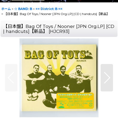
ホーム
>
☆ BAND: B
>
== District: B ==
>
【日本盤】Bag Of Toys / Nooner [JPN Org.LP] [CD | handcuts]【新品】
【日本盤】Bag Of Toys / Nooner [JPN Org.LP] [CD
| handcuts]【新品】
[
HJCR93
]