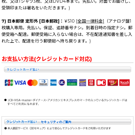
枚、又はTシャツ3枚、又はDVD4本まで。先払い。対面でお届けし、
受領印または署名をいただきます。)
7) 日本郵便 定形外 [日本郵政]：
￥510
[全国一律料金]
（アナログ盤1
枚購入専用。先払い。保証、追跡番号ナシ。到着日時の指定ナシ。郵
便受箱へ配達。郵便受箱に入らない場合は、不在配達通知書を差し入
れた上で、配達を行う郵便局へ持ち戻ります。)
お支払い方法(クレジットカード対応)