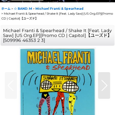
ホーム
>
☆ BAND: M
>
Michael Franti & Spearhead
>
Michael Franti & Spearhead / Shake It [Feat. Lady Saw] [US Org.EP][Promo
CD | Capitol]【ユーズド】
Michael Franti & Spearhead / Shake It [Feat. Lady
Saw] [US Org.EP][Promo CD | Capitol]【ユーズド】
[
509996 46353 2 3
]