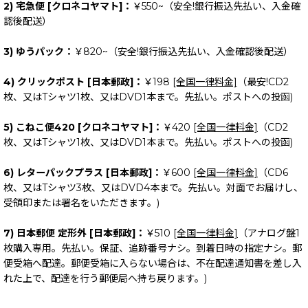
2) 宅急便 [クロネコヤマト]：
￥550~（安全!銀行振込先払い、入金確
認後配送）
3) ゆうパック：
￥820~（安全!銀行振込先払い、入金確認後配送）
4) クリックポスト [日本郵政]：
￥198
[全国一律料金]
（最安!CD2
枚、又はTシャツ1枚、又はDVD1本まで。先払い。ポストへの投函)
5) こねこ便420 [クロネコヤマト]：
￥420
[全国一律料金]
（CD2
枚、又はTシャツ1枚、又はDVD1本まで。先払い。ポストへの投函)
6) レターパックプラス [日本郵政]：
￥600
[全国一律料金]
（CD6
枚、又はTシャツ3枚、又はDVD4本まで。先払い。対面でお届けし、
受領印または署名をいただきます。)
7) 日本郵便 定形外 [日本郵政]：
￥510
[全国一律料金]
（アナログ盤1
枚購入専用。先払い。保証、追跡番号ナシ。到着日時の指定ナシ。郵
便受箱へ配達。郵便受箱に入らない場合は、不在配達通知書を差し入
れた上で、配達を行う郵便局へ持ち戻ります。)