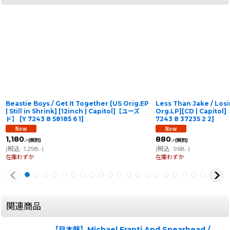
Beastie Boys / Get It Together [US Orig.EP
Less Than Jake / Losi
| Still in Shrink] [12inch | Capitol]【ユーズ
Org.LP][CD | Capit
ド】
[
Y 7243 8 58185 6 1
]
7243 8 37235 2 2
]
1,180
880
.-
.-
(税別)
(税別)
(
税込
:
1,298
)
(
税込
:
968
)
.-
.-
在庫わずか
在庫わずか
関連商品
【日本盤】Michael Franti And Spearhead /