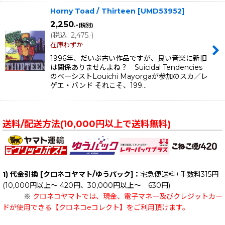
Horny Toad / Thirteen
[
UMD53952
]
2,250
.-
(税別)
(
税込
:
2,475
)
.-
在庫わずか
1996年、だいぶ古い作品ですが、良い音楽に新旧
は関係ありませんよね？ Suicidal Tendencies
のベーシストLouichi Mayorgaが参加のスカ／レ
ゲエ・バンド それこそ、199…
送料/配送方法(10,000円以上で送料無料)
1) 代金引換 [クロネコヤマト/ゆうパック]：
宅急便送料+手数料315円
(10,000円以上～ 420円、30,000円以上～ 630円)
※
クロネコヤマトでは、現金、電子マネー及びクレジットカー
ドが使用できる【クロネコeコレクト】をご利用頂けます。