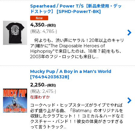
Spearhead / Power T/S【新品未使用・デッ
ドストック】
[
SPHD-PowerT-BK
]
4,350
.-
(税別)
(
税込
:
4,785
)
.-
何よりも、渋い声にヤラル！20年以上のキャリ
ア(確かに"The Disposable Heroes of
Hiphoprisy"で来日したのは、18年？前)をもち、
2003年のフジ・ロックにも来日し…
Mucky Pup / A Boy in a Man's World
[
764942036328
]
2,250
.-
(税別)
(
税込
:
2,475
)
.-
在庫わずか
コークヘッド・ヒップスターズがライブでやれば
必ず盛り上がる曲、「Batman」のオリジナルを
収録したクラブヒット！！ コミカル＆ハードなミ
クスチャー・バンド！！彼女の体臭がきつすぎる
って言うトラック…