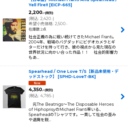
Yell Fire!!
[
EICP-665
]
2,200
.-
(税別)
(
税込
:
2,420
)
.-
希望小売価格
:
2,500
.-
在庫数 2点
社会正義の為に戦い続けてきたMichael Franti。
2004年、戦場のバグダッドにビデオカメラとギ
ターだけを持って行き、彼の視点から見た現在の
世界状況に向かい合った作品！！ 社会的影響力
もあ…
Spearhead / One Love T/S【新品未使用・デ
ッドストック】
[
SPHD-LoveT-BK
]
4,350
.-
(税別)
(
税込
:
4,785
)
.-
元The Beatnigs〜The Disposable Heroes
of HiphoprisyのMichael Franti率いる、
SpearheadのTシャツです。一貫して社会の歪み
や退廃を鋭…