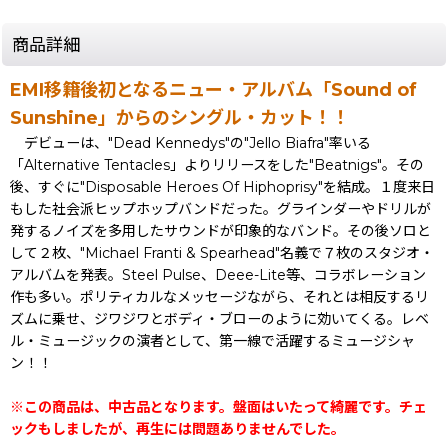
商品詳細
EMI移籍後初となるニュー・アルバム「Sound of
Sunshine」からのシングル・カット！！
デビューは、"Dead Kennedys"の"Jello Biafra"率いる
「Alternative Tentacles」よりリリースをした"Beatnigs"。その
後、すぐに"Disposable Heroes Of Hiphoprisy"を結成。１度来日
もした社会派ヒップホップバンドだった。グラインダーやドリルが
発するノイズを多用したサウンドが印象的なバンド。その後ソロと
して２枚、"Michael Franti & Spearhead"名義で７枚のスタジオ・
アルバムを発表。Steel Pulse、Deee-Lite等、コラボレーション
作も多い。ポリティカルなメッセージながら、それとは相反するリ
ズムに乗せ、ジワジワとボディ・ブローのように効いてくる。レベ
ル・ミュージックの演者として、第一線で活躍するミュージシャ
ン！！
※この商品は、中古品となります。盤面はいたって綺麗です。チェ
ックもしましたが、再生には問題ありませんでした。