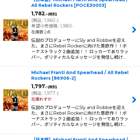
All Rebel Rockers
[
POCE30003
]
1,782
.-
(税別)
(
税込
:
1,960
)
.-
希望小売価格
:
1,980
.-
在庫数 2点
伝説のプロデューサーにSly and Robbieを迎え
た、まさにRebel Rockerに向けた意欲作！！ボ
ーナストラック２曲追加！！ ロッカーでありラッ
パー、ポリティカルなメッセージを発信し続け…
Michael Franti And Spearhead / All Rebel
Rockers
[
86906-2
]
1,797
.-
(税別)
(
税込
:
1,977
)
.-
在庫わずか
伝説のプロデューサーにSly and Robbieを迎え
た、まさにRebel Rockerに向けた意欲作！！ボ
ーナストラック２曲追加！！ ロッカーでありラッ
パー、ポリティカルなメッセージを発信し続け…
【日本盤】Michael Franti And Spearhead /