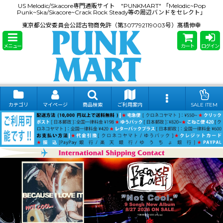
US Melodic/Skacore専門通販サイト "PUNKMART" 「Melodic~Pop
Punk~Ska/Skacore~Crack Rock Steady等の周辺バンドをセレクト」
東京都公安委員会公認古物商免許（第307792119003号）髙橋伸幸
メニュー
カート
ログイン
カテゴリ
マイページ
商品検索
ご利用案内
SALE ITEM