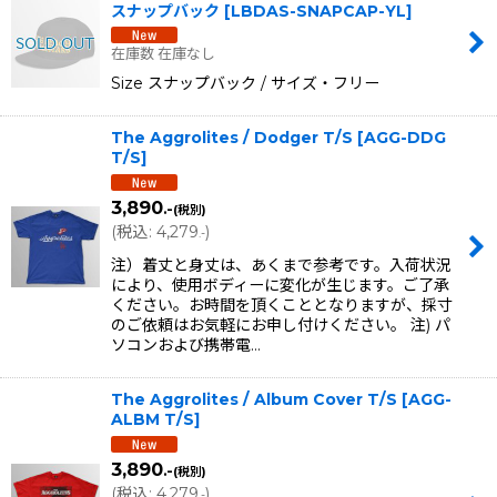
スナップバック
[
LBDAS-SNAPCAP-YL
]
在庫数 在庫なし
Size スナップバック / サイズ・フリー
The Aggrolites / Dodger T/S
[
AGG-DDG
T/S
]
3,890
.-
(税別)
(
税込
:
4,279
)
.-
注）着丈と身丈は、あくまで参考です。入荷状況
により、使用ボディーに変化が生じます。ご了承
ください。お時間を頂くこととなりますが、採寸
のご依頼はお気軽にお申し付けください。 注) パ
ソコンおよび携帯電…
The Aggrolites / Album Cover T/S
[
AGG-
ALBM T/S
]
3,890
.-
(税別)
(
税込
:
4,279
)
.-