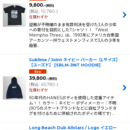
9,800
.-
(税別)
(
税込
:
10,780
)
.-
在庫わずか
証拠が不明確のまま有罪判決を受けた3人の少年
への寄付を目的としたTシャツ！！ 「West
Memphis Three」は、1993年にアメリカ合衆国
アーカンソー州ウェストメンフィスで3人の少年を
殺害…
Sublime / Joint ネイビー パーカー【Lサイズ】
【ユーズド】
[
SBLM-JINT HOODIE
]
39,800
.-
(税別)
(
税込
:
43,780
)
.-
在庫わずか
90年代のHANESボディを使用した定番アイテ
ム！！ カラー：ネイビー ボディメーカー：不明
(90'Sのスケートブランドなどに自社ブランドタ
グを付けるために供給されたボディの様です) …
Long Beach Dub Allstars / Logo イエロー