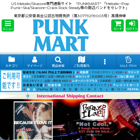
US Melodic/Skacore専門通販サイト "PUNKMART" 「Melodic~Pop
Punk~Ska/Skacore~Crack Rock Steady等の周辺バンドをセレクト」
東京都公安委員会公認古物商免許（第307792119003号）髙橋伸幸
メニュー
カート
ログイン
カテゴリ
マイページ
商品検索
ご利用案内
SALE ITEM