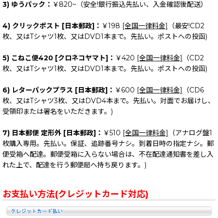
3) ゆうパック：
￥820~（安全!銀行振込先払い、入金確認後配送）
4) クリックポスト [日本郵政]：
￥198
[全国一律料金]
（最安!CD2
枚、又はTシャツ1枚、又はDVD1本まで。先払い。ポストへの投函)
5) こねこ便420 [クロネコヤマト]：
￥420
[全国一律料金]
（CD2
枚、又はTシャツ1枚、又はDVD1本まで。先払い。ポストへの投函)
6) レターパックプラス [日本郵政]：
￥600
[全国一律料金]
（CD6
枚、又はTシャツ3枚、又はDVD4本まで。先払い。対面でお届けし、
受領印または署名をいただきます。)
7) 日本郵便 定形外 [日本郵政]：
￥510
[全国一律料金]
（アナログ盤1
枚購入専用。先払い。保証、追跡番号ナシ。到着日時の指定ナシ。郵
便受箱へ配達。郵便受箱に入らない場合は、不在配達通知書を差し入
れた上で、配達を行う郵便局へ持ち戻ります。)
お支払い方法(クレジットカード対応)