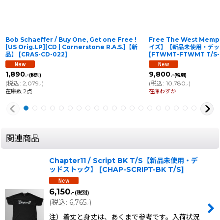
Bob Schaeffer / Buy One, Get one Free !
Free The West Memp
[US Orig.LP][CD | Cornerstone R.A.S.]【新
イズ】【新品未使用・デッ
品】
[
CRAS-CD-022
]
[
FTWMT-FTWMT T/S
1,890
9,800
.-
.-
(税別)
(税別)
(
税込
:
2,079
)
(
税込
:
10,780
)
.-
.-
在庫数 2点
在庫わずか
関連商品
Chapter11 / Script BK T/S【新品未使用・デ
ッドストック】
[
CHAP-SCRIPT-BK T/S
]
6,150
.-
(税別)
(
税込
:
6,765
)
.-
注）着丈と身丈は、あくまで参考です。入荷状況