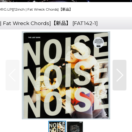
S ORG.LP][12inch | Fat Wreck Chords]【新品】
ch | Fat Wreck Chords]【新品】
[
FAT142-1
]