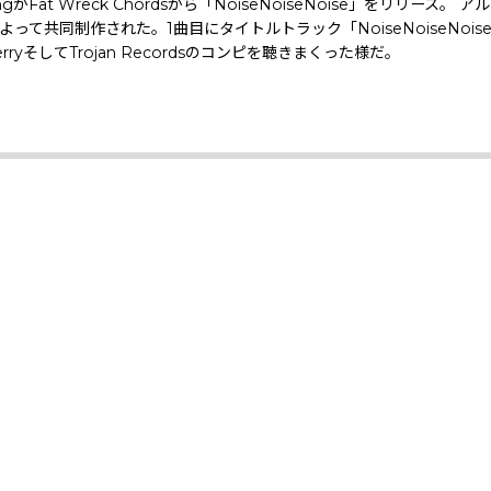
がFat Wreck Chordsから「NoiseNoiseNoise」をリリー
n Webbによって共同制作された。1曲目にタイトルトラック「NoiseNoise
' PerryそしてTrojan Recordsのコンピを聴きまくった様だ。