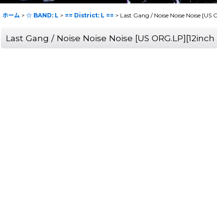
ホーム
>
☆ BAND: L
>
== District: L ==
>
Last Gang / Noise Noise Noise [U
Last Gang / Noise Noise Noise [US ORG.LP][12in