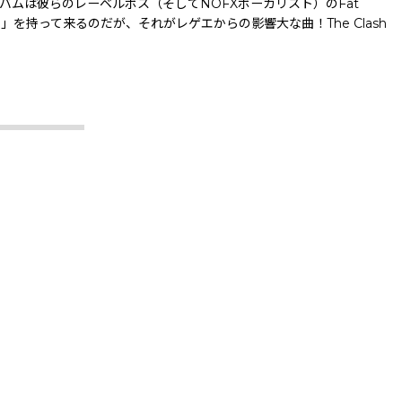
ス。 アルバムは彼らのレーベルボス（そしてNOFXボーカリスト）のFat
Noise」を持って来るのだが、それがレゲエからの影響大な曲！The Clash