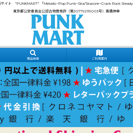
門通販サイト "PUNKMART" 「Melodic~Pop Punk~Ska/Skacore~Crack Rock
東京都公安委員会公認古物商免許（第307792119003号）髙橋伸幸
商品検索
ご利用案内