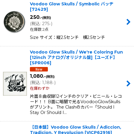
Voodoo Glow Skulls / Symbolic バッヂ
[
72429
]
250
.-
(税別)
(
税込
:
275
)
.-
在庫数 2点
Size サイズ：縦2.5センチ 横2.5センチ
Voodoo Glow Skulls / We're Coloring Fun
[12inch アナログ/オリジナル盤]【ユーズド】
[
SPR006
]
1,080
.-
(税別)
(
税込
:
1,188
)
.-
在庫わずか
片面８曲収録12インチのクリア・ビニール・レコ
ード！！ B面に暗闇で光るVoodooGlowSkulls
がプリント。 The Clashのカバー「Should I
Stay Or Should I…
【日本盤】Voodoo Glow Skulls / Adiccion,
Tradicion, Y Revolucion
[
VICP62916
]