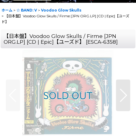
ホーム
>
☆ BAND: V
>
Voodoo Glow Skulls
>
【日本盤】Voodoo Glow Skulls ‎/ Firme [JPN ORG.LP] [CD | Epic]【ユーズ
ド】
【日本盤】Voodoo Glow Skulls ‎/ Firme [JPN
ORG.LP] [CD | Epic]【ユーズド】
[
ESCA-6358
]