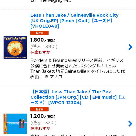
ム。The Mighty M…
Less Than Jake / Gainesville Rock City
[UK Orig.EP] [7inch | Golf]【ユーズド】
[
7HOLE048
]
1,800
.-
(税別)
(
税込
:
1,980
)
.-
在庫わずか
Borders & Boundariesリリース直前、イギリス
公演に合わせ発表されたUKシングル！ Less
Than Jakeの地元Gainesvilleをタイトルにした代
表曲！ ※ アナロ…
【日本盤】Less Than Jake / The Pez
Collection [JPN Org.] [CD | EMI music]【ユ
ーズド】
[
WPCR-12304
]
1,200
.-
(税別)
(
税込
:
1,320
)
.-
在庫わずか