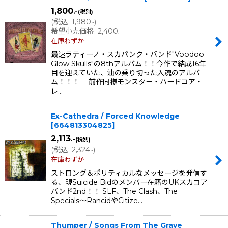
1,800
.-
(税別)
(
税込
:
1,980
)
.-
希望小売価格
:
2,400
.-
在庫わずか
最速ラティーノ・スカパンク・バンド"Voodoo
Glow Skulls"の8thアルバム！！今作で結成16年
目を迎えていた、油の乗り切った入魂のアルバ
ム！！！ 前作同様モンスター・ハードコア・
レ…
Ex-Cathedra / Forced Knowledge
[
664813304825
]
2,113
.-
(税別)
(
税込
:
2,324
)
.-
在庫わずか
ストロング＆ポリティカルなメッセージを発信す
る、現Suicide Bidのメンバー在籍のUKスカコア
バンド2nd！！ SLF、The Clash、The
Specials〜RancidやCitize…
Thumper / Songs From The Grave