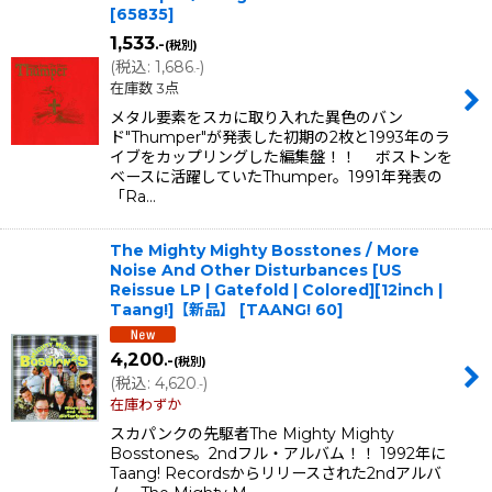
[
65835
]
1,533
.-
(税別)
(
税込
:
1,686
)
.-
在庫数 3点
メタル要素をスカに取り入れた異色のバン
ド"Thumper"が発表した初期の2枚と1993年のラ
イブをカップリングした編集盤！！ ボストンを
ベースに活躍していたThumper。1991年発表の
「Ra…
The Mighty Mighty Bosstones / More
Noise And Other Disturbances [US
Reissue LP | Gatefold | Colored][12inch |
Taang!]【新品】
[
TAANG! 60
]
4,200
.-
(税別)
(
税込
:
4,620
)
.-
在庫わずか
スカパンクの先駆者The Mighty Mighty
Bosstones。2ndフル・アルバム！！ 1992年に
Taang! Recordsからリリースされた2ndアルバ