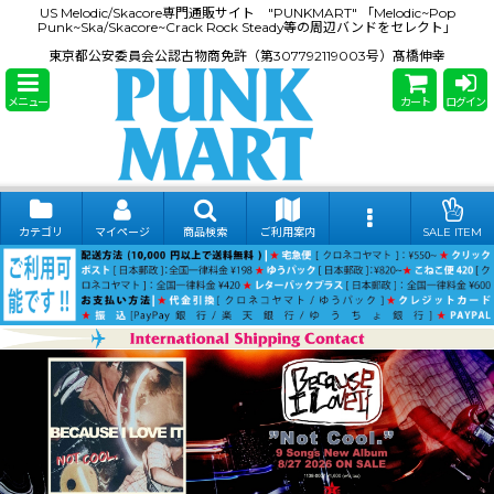
US Melodic/Skacore専門通販サイト "PUNKMART" 「Melodic~Pop
Punk~Ska/Skacore~Crack Rock Steady等の周辺バンドをセレクト」
東京都公安委員会公認古物商免許（第307792119003号）髙橋伸幸
メニュー
カート
ログイン
カテゴリ
マイページ
商品検索
ご利用案内
SALE ITEM