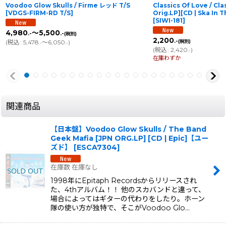
Voodoo Glow Skulls / Firme レッド T/S
Classics Of Love / Cla
[
VDGS-FIRM-RD T/S
]
Orig.LP][CD | Ska I
[
SIWI-181
]
4,980
～5,500
.-
.-
(税別)
2,200
.-
(
税込
:
5,478
～6,050
)
(税別)
.-
.-
(
税込
:
2,420
)
.-
在庫わずか
関連商品
【日本盤】Voodoo Glow Skulls / The Band
Geek Mafia [JPN ORG.LP] [CD | Epic]【ユー
ズド】
[
ESCA7304
]
在庫数 在庫なし
1998年にEpitaph Recordsからリリースされ
た、4thアルバム！！ 他のスカバンドと違って、
場合によってはギターの代わりをしたり。ホーン
隊の使い方が独特で、そこがVoodoo Glo…