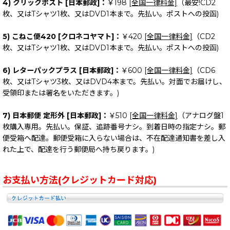
4) クリックポスト [日本郵政]：
￥198
[全国一律料金]
（最安!CD2
枚、又はTシャツ1枚、又はDVD1本まで。先払い。ポストへの投函)
5) こねこ便420 [クロネコヤマト]：
￥420
[全国一律料金]
（CD2
枚、又はTシャツ1枚、又はDVD1本まで。先払い。ポストへの投函)
6) レターパックプラス [日本郵政]：
￥600
[全国一律料金]
（CD6
枚、又はTシャツ3枚、又はDVD4本まで。先払い。対面でお届けし、
受領印または署名をいただきます。)
7) 日本郵便 定形外 [日本郵政]：
￥510
[全国一律料金]
（アナログ盤1
枚購入専用。先払い。保証、追跡番号ナシ。到着日時の指定ナシ。郵
便受箱へ配達。郵便受箱に入らない場合は、不在配達通知書を差し入
れた上で、配達を行う郵便局へ持ち戻ります。)
お支払い方法(クレジットカード対応)