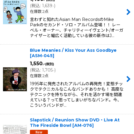
(
税込
:
1,639
)
.-
在庫数 2点
言わずと知れたAsian Man RecordsのMike
Parkのセカンド・ソロ・アルバム登場！！ レー
ベル・オーナー、チャリティーイヴェント/オーガ
ナイザーと幅広く活動している彼の新作はJ…
Blue Meanies / Kiss Your Ass Goodbye
[
ASM-045
]
1,550
.-
(税別)
(
税込
:
1,705
)
.-
在庫数 2点
1995年に発売されたアルバムの再発売！変態チッ
クでテクニカルなこんなバンドありかも！ 高度な
テクニックを持ちながら、それを活かす場を間違
えている？って思ってしまいがちなバンド。今、
こういうバンドが…
Slapstick / Reunion Show DVD・Live At
The Fireside Bowl
[
AM-076
]