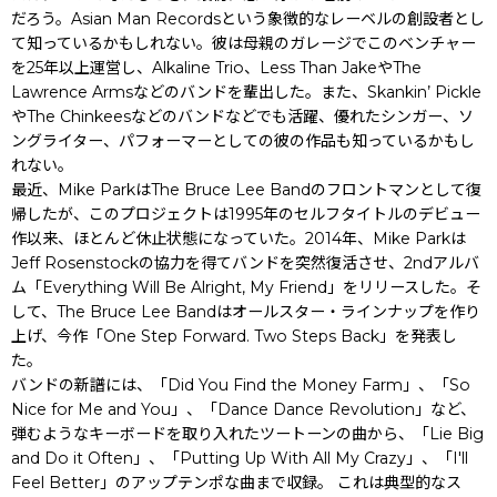
だろう。Asian Man Recordsという象徴的なレーベルの創設者とし
て知っているかもしれない。彼は母親のガレージでこのベンチャー
を25年以上運営し、Alkaline Trio、Less Than JakeやThe
Lawrence Armsなどのバンドを輩出した。また、Skankin’ Pickle
やThe Chinkeesなどのバンドなどでも活躍、優れたシンガー、ソ
ングライター、パフォーマーとしての彼の作品も知っているかもし
れない。
最近、Mike ParkはThe Bruce Lee Bandのフロントマンとして復
帰したが、このプロジェクトは1995年のセルフタイトルのデビュー
作以来、ほとんど休止状態になっていた。2014年、Mike Parkは
Jeff Rosenstockの協力を得てバンドを突然復活させ、2ndアルバ
ム「Everything Will Be Alright, My Friend」をリリースした。そ
して、The Bruce Lee Bandはオールスター・ラインナップを作り
上げ、今作「One Step Forward. Two Steps Back」を発表し
た。
バンドの新譜には、「Did You Find the Money Farm」、「So
Nice for Me and You」、「Dance Dance Revolution」など、
弾むようなキーボードを取り入れたツートーンの曲から、「Lie Big
and Do it Often」、「Putting Up With All My Crazy」、「I'll
Feel Better」のアップテンポな曲まで収録。 これは典型的なス