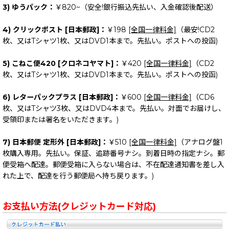
3) ゆうパック：
￥820~（安全!銀行振込先払い、入金確認後配送）
4) クリックポスト [日本郵政]：
￥198
[全国一律料金]
（最安!CD2
枚、又はTシャツ1枚、又はDVD1本まで。先払い。ポストへの投函)
5) こねこ便420 [クロネコヤマト]：
￥420
[全国一律料金]
（CD2
枚、又はTシャツ1枚、又はDVD1本まで。先払い。ポストへの投函)
6) レターパックプラス [日本郵政]：
￥600
[全国一律料金]
（CD6
枚、又はTシャツ3枚、又はDVD4本まで。先払い。対面でお届けし、
受領印または署名をいただきます。)
7) 日本郵便 定形外 [日本郵政]：
￥510
[全国一律料金]
（アナログ盤1
枚購入専用。先払い。保証、追跡番号ナシ。到着日時の指定ナシ。郵
便受箱へ配達。郵便受箱に入らない場合は、不在配達通知書を差し入
れた上で、配達を行う郵便局へ持ち戻ります。)
お支払い方法(クレジットカード対応)