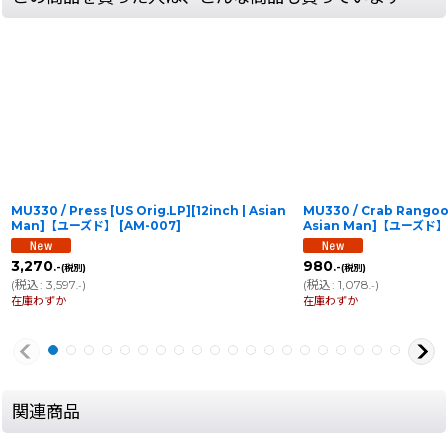
MU330 / Press [US Orig.LP][12inch | Asian
MU330 / Crab Rangoon
Man]【ユーズド】
[
AM-007
]
Asian Man]【ユーズド】
3,270
980
.-
.-
(税別)
(税別)
(
税込
:
3,597
)
(
税込
:
1,078
)
.-
.-
在庫わずか
在庫わずか
関連商品