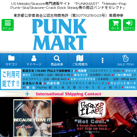
US Melodic/Skacore専門通販サイト "PUNKMART" 「Melodic~Pop
Punk~Ska/Skacore~Crack Rock Steady等の周辺バンドをセレクト」
東京都公安委員会公認古物商免許（第307792119003号）髙橋伸幸
メニュー
カート
ログイン
カテゴリ
マイページ
商品検索
ご利用案内
SALE ITEM