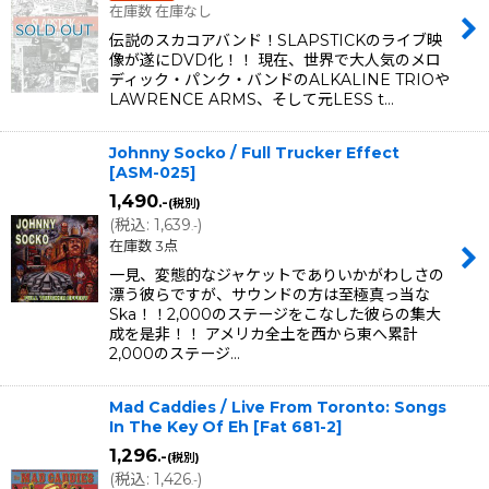
在庫数 在庫なし
伝説のスカコアバンド！SLAPSTICKのライブ映
像が遂にDVD化！！ 現在、世界で大人気のメロ
ディック・パンク・バンドのALKALINE TRIOや
LAWRENCE ARMS、そして元LESS t…
Johnny Socko / Full Trucker Effect
[
ASM-025
]
1,490
.-
(税別)
(
税込
:
1,639
)
.-
在庫数 3点
一見、変態的なジャケットでありいかがわしさの
漂う彼らですが、サウンドの方は至極真っ当な
Ska！！2,000のステージをこなした彼らの集大
成を是非！！ アメリカ全土を西から東へ累計
2,000のステージ…
Mad Caddies / Live From Toronto: Songs
In The Key Of Eh
[
Fat 681-2
]
1,296
.-
(税別)
(
税込
:
1,426
)
.-