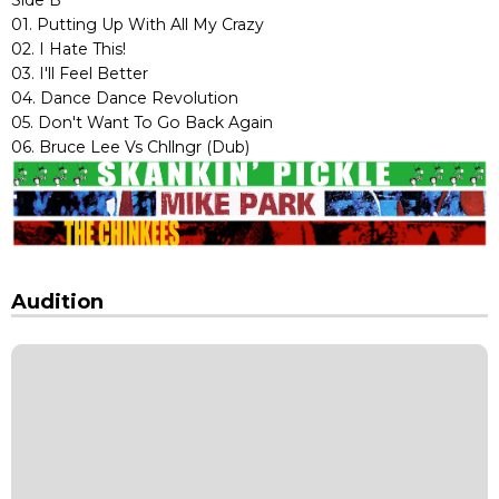
01. Putting Up With All My Crazy
02. I Hate This!
03. I'll Feel Better
04. Dance Dance Revolution
05. Don't Want To Go Back Again
06. Bruce Lee Vs Chllngr (Dub)
Audition