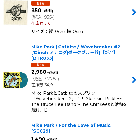
850
.-
(税別)
(
税込
:
935
)
.-
在庫わずか
サイズ：縦10cm 横10cm
Mike Park | Catbite / Wavebreaker #2
[12inch アナログ|ダークブルー盤]【新品】
[
BTR033
]
2,980
.-
(税別)
(
税込
:
3,278
)
.-
在庫数 34点
Mike ParkとCatbiteのスプリット！
「Wavebreaker #2」！！ Skankin' Pickle〜
The Bruce Lee Band〜The Chinkeesと活動を
続け、Di…
Mike Park / For the Love of Music
[
SC029
]
1,490
.-
(税別)