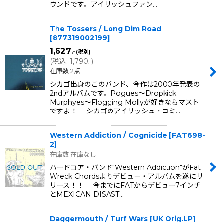
ウンドです。アイリッシュファン…
The Tossers / Long Dim Road
[
877319002199
]
1,627
.-
(税別)
(
税込
:
1,790
)
.-
在庫数 2点
シカゴ出身のこのバンド、今作は2000年発表の
2ndアルバムです。Pogues〜Dropkick
Murphyes〜Flogging Mollyが好きならマスト
ですよ！ シカゴのアイリッシュ・コミ…
Western Addiction / Cognicide
[
FAT698-
2
]
在庫数 在庫なし
ハードコア・バンド"Western Addiction"がFat
Wreck Chordsよりデビュー・アルバムを遂にリ
リース！！ 今までにFATからデビュー7インチ
とMEXICAN DISAST…
Daggermouth / Turf Wars [UK Orig.LP]