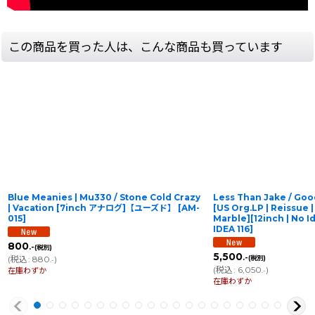
この商品を買った人は、こんな商品も買っています
Blue Meanies | Mu330 / Stone Cold Crazy
Less Than Jake / Goo
| Vacation [7inch アナログ]【ユーズド】
[
AM-
[US Org.LP | Reissue |
015
]
Marble][12inch | N
IDEA 116
]
800
.-
(税別)
5,500
.-
(
税込
:
880
)
(税別)
.-
(
税込
:
6,050
)
在庫わずか
.-
在庫わずか