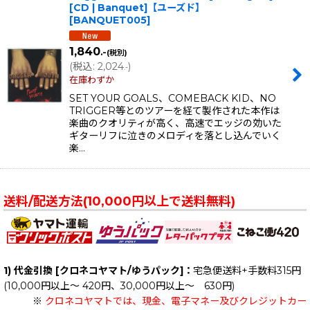
[CD | Banquet]【ユーズド】
[
BANQUET005
]
1,840
.-
(税別)
(
税込
:
2,024
)
.-
在庫わずか
SET YOUR GOALS、COMEBACK KID、NO
TRIGGER等とのツアーを経て製作された本作は
楽曲のクオリティが高く、高速でエッジの効いた
ギターリフに泣きのメロディを落とし込んでいく
楽…
送料/配送方法(10,000円以上で送料無料)
1) 代金引換 [クロネコヤマト/ゆうパック]：
宅急便送料+手数料315円
(10,000円以上～ 420円、30,000円以上～ 630円)
※
クロネコヤマトでは、現金、電子マネー及びクレジットカー