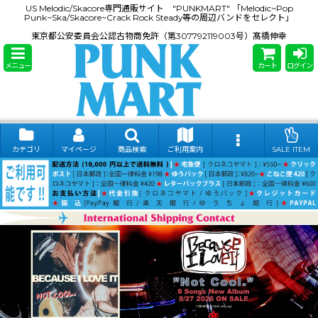
US Melodic/Skacore専門通販サイト "PUNKMART" 「Melodic~Pop
Punk~Ska/Skacore~Crack Rock Steady等の周辺バンドをセレクト」
東京都公安委員会公認古物商免許（第307792119003号）髙橋伸幸
メニュー
カート
ログイン
カテゴリ
マイページ
商品検索
ご利用案内
SALE ITEM