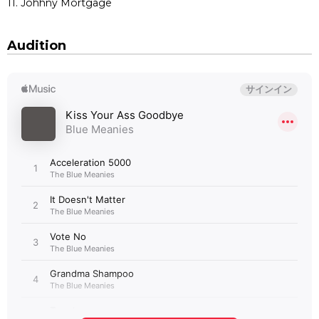
11. Johhny Mortgage
Audition