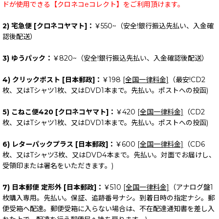
ドが使用できる【クロネコeコレクト】をご利用頂けます。
2) 宅急便 [クロネコヤマト]：
￥550~（安全!銀行振込先払い、入金確
認後配送）
3) ゆうパック：
￥820~（安全!銀行振込先払い、入金確認後配送）
4) クリックポスト [日本郵政]：
￥198
[全国一律料金]
（最安!CD2
枚、又はTシャツ1枚、又はDVD1本まで。先払い。ポストへの投函)
5) こねこ便420 [クロネコヤマト]：
￥420
[全国一律料金]
（CD2
枚、又はTシャツ1枚、又はDVD1本まで。先払い。ポストへの投函)
6) レターパックプラス [日本郵政]：
￥600
[全国一律料金]
（CD6
枚、又はTシャツ3枚、又はDVD4本まで。先払い。対面でお届けし、
受領印または署名をいただきます。)
7) 日本郵便 定形外 [日本郵政]：
￥510
[全国一律料金]
（アナログ盤1
枚購入専用。先払い。保証、追跡番号ナシ。到着日時の指定ナシ。郵
便受箱へ配達。郵便受箱に入らない場合は、不在配達通知書を差し入