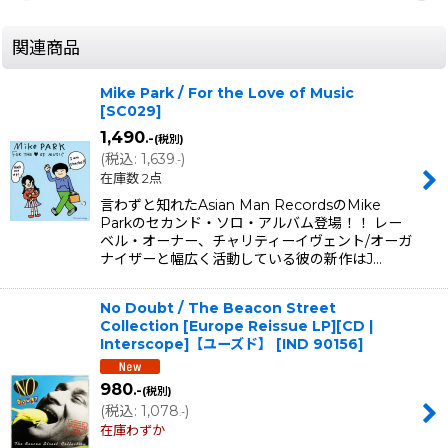
関連商品
Mike Park / For the Love of Music
[
SC029
]
1,490
.-
(税別)
(
税込
:
1,639
)
.-
在庫数 2点
言わずと知れたAsian Man RecordsのMike
Parkのセカンド・ソロ・アルバム登場！！ レー
ベル・オーナー、チャリティーイヴェント/オーガ
ナイザーと幅広く活動している彼の新作はJ…
No Doubt / The Beacon Street
Collection [Europe Reissue LP][CD |
Interscope]【ユーズド】
[
IND 90156
]
980
.-
(税別)
(
税込
:
1,078
)
.-
在庫わずか