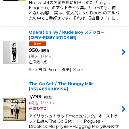
No Doubtの名前を世に知らしめた「Tragic
Kingdom」のアウトテイク集。といっても、侮
れない内容！ 実は、個人的にNo Doubtのアルバ
ムの中で１番好きです。それは、3曲目の「」に…
Operation Ivy / Rude Boy ステッカー
[
OPIV-RDBY STICKER
]
950
.-
(税別)
(
税込
:
1,045
)
.-
在庫数 3点
Size ヨコ| 5cm タテ| 14cm
The Go Set / The Hungry Mile
[
9324690018994
]
1,799
.-
(税別)
(
税込
:
1,979
)
.-
在庫わずか
アイリッシュトラッドmeetsパンク。オーストラ
リア出身のThe Go Set！！！Pogues〜
Dropkick Murphyes〜Flogging Molly直径のサ