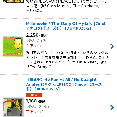
ているPLEA FOR PEACETOURのコンピレーシ
ョン第一弾!! Chris Murray、The Chinkees、
MU330…
Millencolin / The Story Of My Life [7inch
アナログ]【ユーズド】
[
DUMP033-2
]
2,250
.-
(税別)
(
税込
:
2,475
)
.-
在庫わずか
2ndアルバム「Life On A Plate」からのシングル
カット！！未発表曲２曲追加！！ 1995年にリリ
ースされた2ndアルバム「Life On A Plate」より
「The Story O…
【日本盤】No Fun At All / No Straight
Angles [JP Org.LP] [CD | Jimco]【ユーズ
ド】
[
JICK-89556
]
1,180
.-
(税別)
(
税込
:
1,298
)
.-
在庫わずか