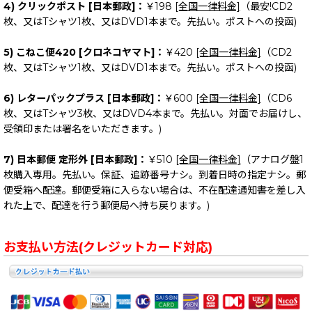
4) クリックポスト [日本郵政]：
￥198
[全国一律料金]
（最安!CD2
枚、又はTシャツ1枚、又はDVD1本まで。先払い。ポストへの投函)
5) こねこ便420 [クロネコヤマト]：
￥420
[全国一律料金]
（CD2
枚、又はTシャツ1枚、又はDVD1本まで。先払い。ポストへの投函)
6) レターパックプラス [日本郵政]：
￥600
[全国一律料金]
（CD6
枚、又はTシャツ3枚、又はDVD4本まで。先払い。対面でお届けし、
受領印または署名をいただきます。)
7) 日本郵便 定形外 [日本郵政]：
￥510
[全国一律料金]
（アナログ盤1
枚購入専用。先払い。保証、追跡番号ナシ。到着日時の指定ナシ。郵
便受箱へ配達。郵便受箱に入らない場合は、不在配達通知書を差し入
れた上で、配達を行う郵便局へ持ち戻ります。)
お支払い方法(クレジットカード対応)