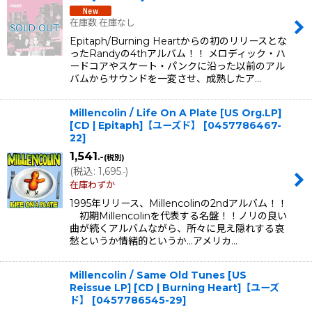
在庫数 在庫なし
Epitaph/Burning Heartからの初のリリースとな
ったRandyの4thアルバム！！ メロディック・ハ
ードコアやスケート・パンクに沿った以前のアル
バムからサウンドを一変させ、成熟したア…
Millencolin / Life On A Plate [US Org.LP]
[CD | Epitaph]【ユーズド】
[
0457786467-
22
]
1,541
.-
(税別)
(
税込
:
1,695
)
.-
在庫わずか
1995年リリース、Millencolinの2ndアルバム！！
初期Millencolinを代表する名盤！！ノリの良い
曲が続くアルバムながら、所々に見え隠れする哀
愁というか情緒的というか…アメリカ…
Millencolin / Same Old Tunes [US
Reissue LP] [CD | Burning Heart]【ユーズ
ド】
[
0457786545-29
]