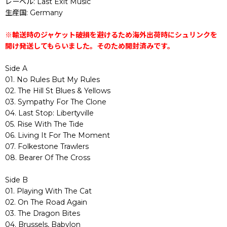
レーベル: Last Exit Music
生産国: Germany
※輸送時のジャケット破損を避けるため海外出荷時にシュリンクを
開け発送してもらいました。そのため開封済みです。
Side A
01. No Rules But My Rules
02. The Hill St Blues & Yellows
03. Sympathy For The Clone
04. Last Stop: Libertyville
05. Rise With The Tide
06. Living It For The Moment
07. Folkestone Trawlers
08. Bearer Of The Cross
Side B
01. Playing With The Cat
02. On The Road Again
03. The Dragon Bites
04. Brussels, Babylon