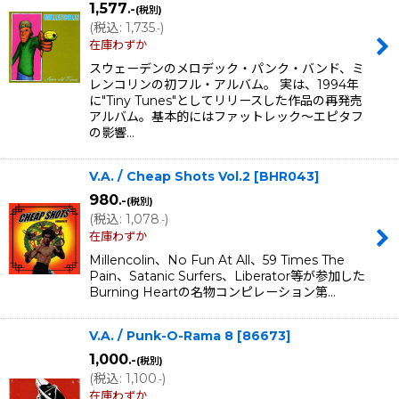
1,577
.-
(税別)
(
税込
:
1,735
)
.-
在庫わずか
スウェーデンのメロデック・パンク・バンド、ミ
レンコリンの初フル・アルバム。 実は、1994年
に"Tiny Tunes"としてリリースした作品の再発売
アルバム。基本的にはファットレック〜エピタフ
の影響…
V.A. / Cheap Shots Vol.2
[
BHR043
]
980
.-
(税別)
(
税込
:
1,078
)
.-
在庫わずか
Millencolin、No Fun At All、59 Times The
Pain、Satanic Surfers、Liberator等が参加した
Burning Heartの名物コンピレーション第…
V.A. / Punk-O-Rama 8
[
86673
]
1,000
.-
(税別)
(
税込
:
1,100
)
.-
在庫わずか