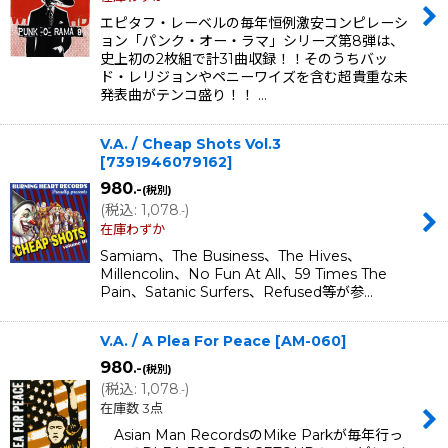
エピタフ・レーベルの毎年恒例激安コンピレーシ
ョン「パンク・オー・ラマ」シリーズ第8弾は、
史上初の2枚組で計31曲収録！！そのうちバッ
ド・レリジョンやペニーワイズを含む超貴重な未
発表曲がテンコ盛り！！ …
V.A. / Cheap Shots Vol.3
[
7391946079162
]
980
.-
(税別)
(
税込
:
1,078
)
.-
在庫わずか
Samiam、The Business、The Hives、
Millencolin、No Fun At All、59 Times The
Pain、Satanic Surfers、Refused等が参…
V.A. / A Plea For Peace
[
AM-060
]
980
.-
(税別)
(
税込
:
1,078
)
.-
在庫数 3点
Asian Man RecordsのMike Parkが毎年行っ