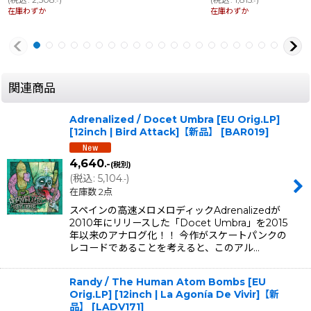
.-
.-
在庫わずか
在庫わずか
関連商品
Adrenalized / Docet Umbra [EU Orig.LP]
[12inch | Bird Attack]【新品】
[
BAR019
]
4,640
.-
(税別)
(
税込
:
5,104
)
.-
在庫数 2点
スペインの高速メロメロディックAdrenalizedが
2010年にリリースした「Docet Umbra」を2015
年以来のアナログ化！！ 今作がスケートパンクの
レコードであることを考えると、このアル…
Randy / The Human Atom Bombs [EU
Orig.LP] [12inch | La Agonía De Vivir]【新
品】
[
LADV171
]