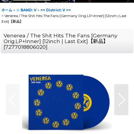
ホーム
>
☆ BAND: V
>
== District: V ==
>
Venerea / The Shit Hits The Fans [Germany Orig.LP+Inner] [12inch | Last
Exit]【新品】
Venerea / The Shit Hits The Fans [Germany
Orig.LP+Inner] [12inch | Last Exit]【新品】
[
7277018806020
]