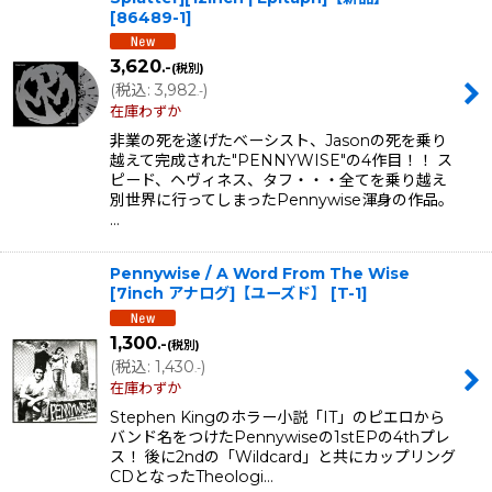
[
86489-1
]
3,620
.-
(税別)
(
税込
:
3,982
)
.-
在庫わずか
非業の死を遂げたベーシスト、Jasonの死を乗り
越えて完成された"PENNYWISE"の4作目！！ ス
ピード、ヘヴィネス、タフ・・・全てを乗り越え
別世界に行ってしまったPennywise渾身の作品。
…
Pennywise / A Word From The Wise
[7inch アナログ]【ユーズド】
[
T-1
]
1,300
.-
(税別)
(
税込
:
1,430
)
.-
在庫わずか
Stephen Kingのホラー小説「IT」のピエロから
バンド名をつけたPennywiseの1stEPの4thプレ
ス！ 後に2ndの「Wildcard」と共にカップリング
CDとなったTheologi…