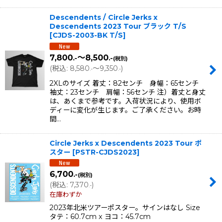
Descendents / Circle Jerks x
Descendents 2023 Tour ブラック T/S
[
CJDS-2003-BK T/S
]
7,800
～8,500
.-
.-
(税別)
(
税込
:
8,580
～9,350
)
.-
.-
2XLのサイズ 着丈：82センチ 身幅：65センチ
袖丈：23センチ 肩幅：56センチ 注）着丈と身丈
は、あくまで参考です。入荷状況により、使用ボ
ディーに変化が生じます。ご了承ください。お時
間…
Circle Jerks x Descendents 2023 Tour ポ
スター
[
PSTR-CJDS2023
]
6,700
.-
(税別)
(
税込
:
7,370
)
.-
在庫わずか
2023年北米ツアーポスター。サインはなし Size
タテ：60.7cm x ヨコ：45.7cm