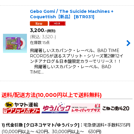
Gebo Gomi / The Suicide Machines +
Coquettish【新品】
[
BTR031
]
3,200
.-
(税別)
(
税込
:
3,520
)
.-
在庫数 15点
飛躍著しいスカパンク・レーベル、BAD TIME
RCORDSが送るスプリット・シリーズ第2弾!12イ
ンチアナログ＆日本盤限定カラーでリリース！！
飛躍著しいスカパンク・レーベル、BAD
TIME…
送料/配送方法(10,000円以上で送料無料)
1) 代金引換 [クロネコヤマト/ゆうパック]：
宅急便送料+手数料315円
(10,000円以上～ 420円、30,000円以上～ 630円)