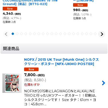
COLORED][10inch | Bottles To The
ー
[
216138-M
]
Ground]【新品】
[
BTTG-023
]
980
.-
(税別)
4,340
.-
(税別)
(
税込
:
1,078
)
.-
(
税込
:
4,774
)
在庫数 5点
.-
在庫数 2点
関連商品
NOFX / 2015 UK Tour [Munk One] シルクス
クリーン・ポスター
[
NFX-UKMO POSTER
]
7,800
.-
(税別)
(
税込
:
8,580
)
.-
在庫わずか
NOFXが2015年にLAGWAGONとALKALINE
TRIOと行ったUKツアー・ポスター！！印刷は、
シルクスクリーンです！ Size タテ：61cm × ヨ
コ：45.8cm …