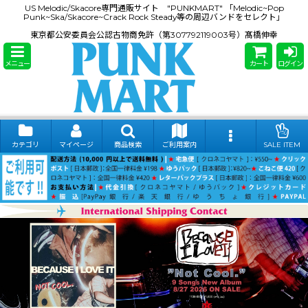
US Melodic/Skacore専門通販サイト "PUNKMART" 「Melodic~Pop
Punk~Ska/Skacore~Crack Rock Steady等の周辺バンドをセレクト」
東京都公安委員会公認古物商免許（第307792119003号）髙橋伸幸
メニュー
カート
ログイン
カテゴリ
マイページ
商品検索
ご利用案内
SALE ITEM