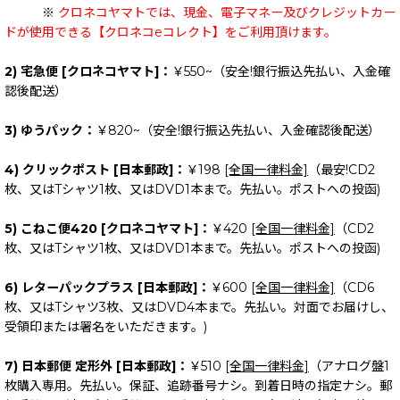
※
クロネコヤマトでは、現金、電子マネー及びクレジットカー
ドが使用できる【クロネコeコレクト】をご利用頂けます。
2) 宅急便 [クロネコヤマト]：
￥550~（安全!銀行振込先払い、入金確
認後配送）
3) ゆうパック：
￥820~（安全!銀行振込先払い、入金確認後配送）
4) クリックポスト [日本郵政]：
￥198
[全国一律料金]
（最安!CD2
枚、又はTシャツ1枚、又はDVD1本まで。先払い。ポストへの投函)
5) こねこ便420 [クロネコヤマト]：
￥420
[全国一律料金]
（CD2
枚、又はTシャツ1枚、又はDVD1本まで。先払い。ポストへの投函)
6) レターパックプラス [日本郵政]：
￥600
[全国一律料金]
（CD6
枚、又はTシャツ3枚、又はDVD4本まで。先払い。対面でお届けし、
受領印または署名をいただきます。)
7) 日本郵便 定形外 [日本郵政]：
￥510
[全国一律料金]
（アナログ盤1
枚購入専用。先払い。保証、追跡番号ナシ。到着日時の指定ナシ。郵