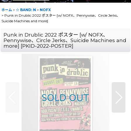
ホーム
>
☆ BAND: N
>
NOFX
>
Punk in Drublic 2022 ポスター [w/ NOFX、Pennywise、Circle Jerks、
Suicide Machines and more]
Punk in Drublic 2022 ポスター [w/ NOFX、
Pennywise、Circle Jerks、Suicide Machines and
more]
[
PKID-2022-POSTER
]