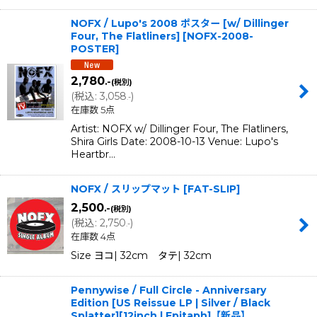
NOFX / Lupo's 2008 ポスター [w/ Dillinger
Four, The Flatliners]
[
NOFX-2008-
POSTER
]
2,780
.-
(税別)
(
税込
:
3,058
)
.-
在庫数 5点
Artist: NOFX w/ Dillinger Four, The Flatliners,
Shira Girls Date: 2008-10-13 Venue: Lupo's
Heartbr…
NOFX / スリップマット
[
FAT-SLIP
]
2,500
.-
(税別)
(
税込
:
2,750
)
.-
在庫数 4点
Size ヨコ| 32cm タテ| 32cm
Pennywise / Full Circle - Anniversary
Edition [US Reissue LP | Silver / Black
Splatter][12inch | Epitaph]【新品】