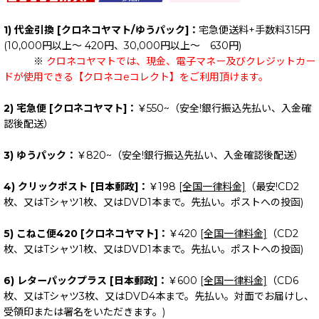
1) 代金引換 [クロネコヤマト/ゆうパック]：
宅急便送料+手数料315円
(10,000円以上～ 420円、30,000円以上～ 630円)
※
クロネコヤマトでは、現金、電子マネー及びクレジットカー
ドが使用できる【クロネコeコレクト】をご利用頂けます。
2) 宅急便 [クロネコヤマト]：
￥550~（安全!銀行振込先払い、入金確
認後配送）
3) ゆうパック：
￥820~（安全!銀行振込先払い、入金確認後配送）
4) クリックポスト [日本郵政]：
￥198
[全国一律料金]
（最安!CD2
枚、又はTシャツ1枚、又はDVD1本まで。先払い。ポストへの投函)
5) こねこ便420 [クロネコヤマト]：
￥420
[全国一律料金]
（CD2
枚、又はTシャツ1枚、又はDVD1本まで。先払い。ポストへの投函)
6) レターパックプラス [日本郵政]：
￥600
[全国一律料金]
（CD6
枚、又はTシャツ3枚、又はDVD4本まで。先払い。対面でお届けし、
受領印または署名をいただきます。)