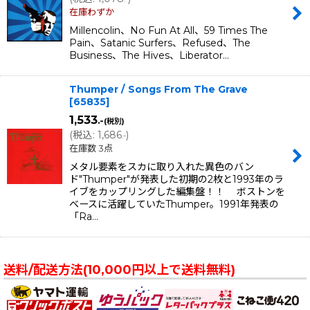
在庫わずか
Millencolin、No Fun At All、59 Times The
Pain、Satanic Surfers、Refused、The
Business、The Hives、Liberator…
Thumper / Songs From The Grave
[
65835
]
1,533
.-
(税別)
(
税込
:
1,686
)
.-
在庫数 3点
メタル要素をスカに取り入れた異色のバン
ド"Thumper"が発表した初期の2枚と1993年のラ
イブをカップリングした編集盤！！ ボストンを
ベースに活躍していたThumper。1991年発表の
「Ra…
送料/配送方法(10,000円以上で送料無料)