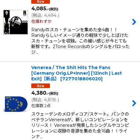
4,085
.-
(税別)
(
税込
:
4,494
)
.-
在庫わずか
Randyのスカ・チューンを集めた全4曲！！
Randyらしいイメージ通りの軽快で少しとぼけた
スカ・チューンを収録。この緩い感じが今とても
新鮮です。2Tone Recordsのシングルをパロった
ジ…
Venerea / The Shit Hits The Fans
[Germany Orig.LP+Inner] [12inch | Last
Exit]【新品】
[
7277018806020
]
4,380
.-
(税別)
(
税込
:
4,818
)
.-
在庫数 2点
スウェーデンのメロディコア/スケート。パンクの
ベテランVenereaが、新しいコンピレーションを
リリース！ Venereaが発表したシングルやコンピ
レーションに収録の音源を集めた全16曲！！ライ
ンナ…