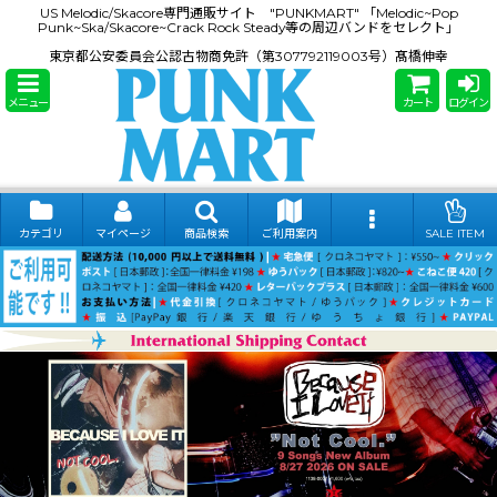
US Melodic/Skacore専門通販サイト "PUNKMART" 「Melodic~Pop
Punk~Ska/Skacore~Crack Rock Steady等の周辺バンドをセレクト」
東京都公安委員会公認古物商免許（第307792119003号）髙橋伸幸
メニュー
カート
ログイン
カテゴリ
マイページ
商品検索
ご利用案内
SALE ITEM