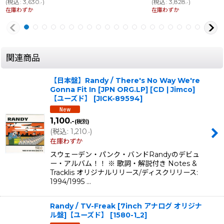
(
税込
:
3,630
)
(
税込
:
3,828
)
.-
.-
在庫わずか
在庫わずか
関連商品
【日本盤】Randy / There's No Way We're
Gonna Fit In [JPN ORG.LP] [CD | Jimco]
【ユーズド】
[
JICK-89594
]
1,100
.-
(税別)
(
税込
:
1,210
)
.-
在庫わずか
スウェーデン・パンク・バンドRandyのデビュ
ー・アルバム！！ ※ 歌詞・解説付き Notes &
Tracklis オリジナルリリース/ディスクリリース:
1994/1995 …
Randy / TV-Freak [7inch アナログ オリジナ
ル盤]【ユーズド】
[
1580-1_2
]