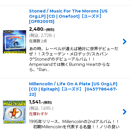
Stoned / Music For The Morons [US
Org.LP] [CD | Onefoot]【ユーズド】
[
OFR20015
]
2,480
.-
(税別)
(
税込
:
2,728
)
.-
在庫数 2点
あの時、レーベルが違えば絶対に世界デビューだ
ぜ！！スウェーデン・メロデック/スカパン
ク"Stoned"のデビューアルバム！！
Ampersandでは無くBurning Heartからな
ら、"Ran…
Millencolin / Life On A Plate [US Org.LP]
[CD | Epitaph]【ユーズド】
[
0457786467-
22
]
1,541
.-
(税別)
(
税込
:
1,695
)
.-
在庫わずか
1995年リリース、Millencolinの2ndアルバム！！
初期Millencolinを代表する名盤！！ノリの良い