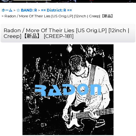
ホーム
>
☆ BAND: R
>
== District: R ==
>
Radon / More Of Their Lies [US Orig.LP] [12inch | Creep]【新品】
Radon / More Of Their Lies [US Orig.LP] [12inch |
Creep]【新品】
[
CREEP-181
]