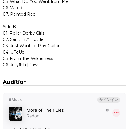
05. What Do You Want from Me
06. Wired
07. Painted Red
Side B
01. Roller Derby Girls
02. Saint In A Bottle
03. Just Want To Play Guitar
04. UFdUp
05. From The Wilderness
06. Jellyfish [Paws]
Audition