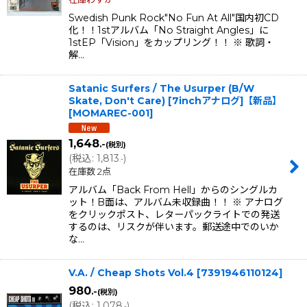
Swedish Punk Rock"No Fun At All"国内初CD
化！！1stアルバム「No Straight Angles」に
1stEP「Vision」をカップリング！！ ※ 歌詞・
解…
Satanic Surfers / The Usurper (B/W
Skate, Don't Care) [7inchアナログ]【新品】
[
MOMAREC-001
]
1,648
.-
(税別)
(
税込
:
1,813
)
.-
在庫数 2点
アルバム「Back From Hell」からのシングルカ
ット！B面は、アルバム未収録曲！！ ※ アナログ
をクリックポスト、レターパックライトでの発送
するのは、リスクが伴います。郵送途中でのいか
な…
V.A. / Cheap Shots Vol.4
[
7391946110124
]
980
.-
(税別)
(
税込
:
1,078
)
.-