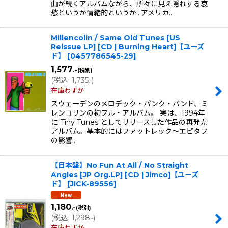
曲が続くアルバムながら、所々に見え隠れする哀
愁というか情緒的というか…アメリカ…
Millencolin / Same Old Tunes [US
Reissue LP] [CD | Burning Heart]【ユーズ
ド】
[
0457786545-29
]
1,577
.-
(税別)
(
税込
:
1,735
)
.-
在庫わずか
スウェーデンのメロデック・パンク・バンド、ミ
レンコリンの初フル・アルバム。 実は、1994年
に"Tiny Tunes"としてリリースした作品の再発売
アルバム。基本的にはファットレック〜エピタフ
の影響…
【日本盤】No Fun At All / No Straight
Angles [JP Org.LP] [CD | Jimco]【ユーズ
ド】
[
JICK-89556
]
1,180
.-
(税別)
(
税込
:
1,298
)
.-
在庫わずか