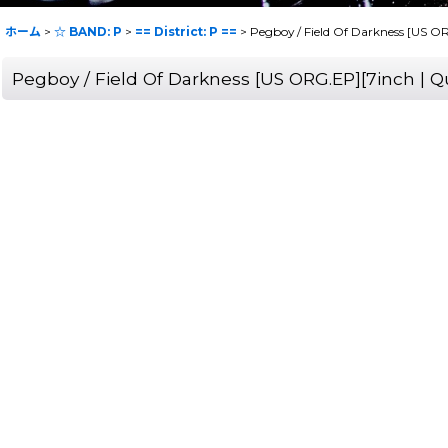
ホーム
>
☆ BAND: P
>
== District: P ==
>
Pegboy / Field Of Darkness [US
Pegboy / Field Of Darkness [US ORG.EP][7inch 