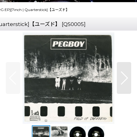
 ORG.EP][7inch | Quarterstick]【ユーズド】
| Quarterstick]【ユーズド】
[
QS0005
]