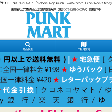
門通販サイト "PUNKMART" 「Melodic~Pop Punk~Ska/Skacore~Crack Rock
東京都公安委員会公認古物商免許（第307792119003号）髙橋伸幸
商品検索
ご利用案内