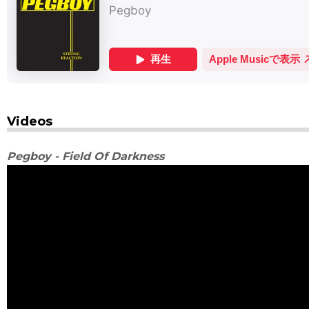
Videos
Pegboy - Field Of Darkness