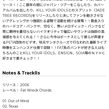
リース！！ここ数年の間にジャパン・ツアーをこなしたり、カバー
アルバムを出したり、KILL YOUR IDOLSとのスプリット（JADE
TREE RECORDS)をリリースしたりと決してファンを飽きさせな
いアグレッシヴかつ強固たる姿勢で活動を続ける彼等！！筋金入り
のハードコア・パンクや、切なく、熱いメロディック・パンクなど
常に期待を裏切らないハイクオリティで幅広いサウンドは抜群の高
揚感を与えてくれる！！さらに今作はボーナスとして彼らが声援す
るPETA団体のビデオ、地元サンタクルーズで行なわれた最新ライブ
映像をエンハンスド仕様で収録！！FAT系のバンドが好きな人はも
ちろんのことKILL YOUR IDOLS、ENSIGN、SOIA等のＮＹＨＣ
好きまで要チェック！！
Notes & Tracklis
リリース： 2006
レーベル： Fat Wreck Chords
01. Out of Mind
02. Texas