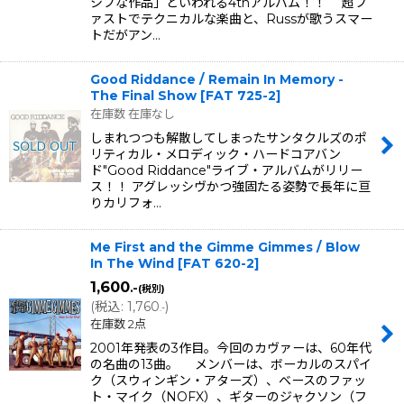
シブな作品」といわれる4thアルバム！！ 超フ
ァストでテクニカルな楽曲と、Russが歌うスマー
トだがアン…
Good Riddance / Remain In Memory -
The Final Show
[
FAT 725-2
]
在庫数 在庫なし
しまれつつも解散してしまったサンタクルズのポ
リティカル・メロディック・ハードコアバン
ド"Good Riddance"ライブ・アルバムがリリー
ス！！ アグレッシヴかつ強固たる姿勢で長年に亘
りカリフォ…
Me First and the Gimme Gimmes / Blow
In The Wind
[
FAT 620-2
]
1,600
.-
(税別)
(
税込
:
1,760
)
.-
在庫数 2点
2001年発表の3作目。今回のカヴァーは、60年代
の名曲の13曲。 メンバーは、ボーカルのスパイ
ク（スウィンギン・アターズ）、ベースのファッ
ト・マイク（NOFX）、ギターのジャクソン（フ