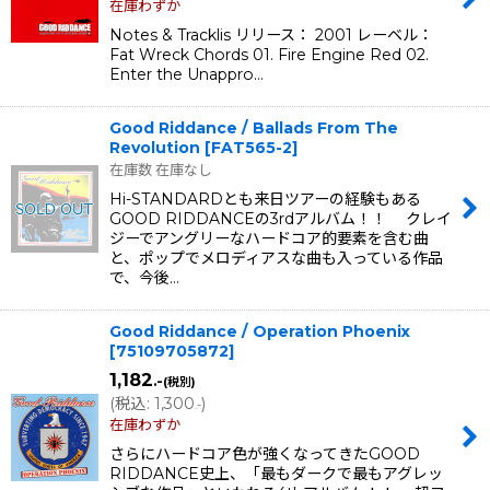
在庫わずか
Notes & Tracklis リリース： 2001 レーベル：
Fat Wreck Chords 01. Fire Engine Red 02.
Enter the Unappro…
Good Riddance / Ballads From The
Revolution
[
FAT565-2
]
在庫数 在庫なし
Hi-STANDARDとも来日ツアーの経験もある
GOOD RIDDANCEの3rdアルバム！！ クレイ
ジーでアングリーなハードコア的要素を含む曲
と、ポップでメロディアスな曲も入っている作品
で、今後…
Good Riddance / Operation Phoenix
[
75109705872
]
1,182
.-
(税別)
(
税込
:
1,300
)
.-
在庫わずか
さらにハードコア色が強くなってきたGOOD
RIDDANCE史上、「最もダークで最もアグレッ