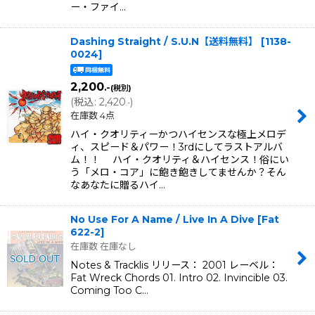
ー・ファイ…
Dashing Straight / S.U.N【送料無料】
[
1138-
0024
]
2,200
.-
(税別)
(
税込
:
2,420
)
.-
在庫数 4点
ハイ・クオリティーかつハイセンスな極上メロデ
ィ、スピード＆パワー！3rdにしてラストアルバ
ム！！ ハイ・クオリティ＆ハイセンス！俗にい
う「メロ・コア」に飽き飽きしてませんか？そん
なあなたに贈るハイ…
No Use For A Name / Live In A Dive
[
Fat
622-2
]
在庫数 在庫なし
Notes & Tracklis リリース： 2001 レーベル：
Fat Wreck Chords 01. Intro 02. Invincible 03.
Coming Too C…