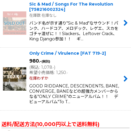
Sic & Mad / Songs For The Revolution
[
758216002324
]
在庫数 在庫なし
バンド名が示す通り"Sic & Mad"なサウンド！パ
ンク、ハードコア、メロデック、レゲエ、スカを
ゴチャ混ぜに！！Slackers、Leftover Crack、
King Django参加！！ ギ…
Only Crime / Virulence
[
FAT 719-2
]
980
.-
(税別)
(
税込
:
1,078
)
.-
希望小売価格
:
1,250
.-
在庫わずか
GOOD RIDDANCE, DESCENDENTS, BANE,
CONVERGE, BANEなどの超強力メンバーから
なる"ONLY CRIME"のニューアルバム！！ デ
ビューアルバム"To T…
送料/配送方法(10,000円以上で送料無料)