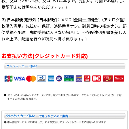
枚、又はTシャツ3枚、又はDVD4本まで。先払い。対面でお届けし、
受領印または署名をいただきます。)
7) 日本郵便 定形外 [日本郵政]：
￥510
[全国一律料金]
（アナログ盤1
枚購入専用。先払い。保証、追跡番号ナシ。到着日時の指定ナシ。郵
便受箱へ配達。郵便受箱に入らない場合は、不在配達通知書を差し入
れた上で、配達を行う郵便局へ持ち戻ります。)
お支払い方法(クレジットカード対応)