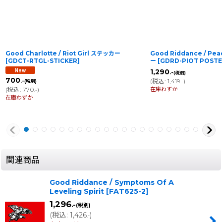
Good Charlotte / Riot Girl ステッカー
Good Riddance / Pea
[
GDCT-RTGL-STICKER
]
ー
[
GDRD-PIOT POST
1,290
.-
(税別)
700
(
税込
:
1,419
)
.-
(税別)
.-
在庫わずか
(
税込
:
770
)
.-
在庫わずか
関連商品
Good Riddance / Symptoms Of A
Leveling Spirit
[
FAT625-2
]
1,296
.-
(税別)
(
税込
:
1,426
)
.-