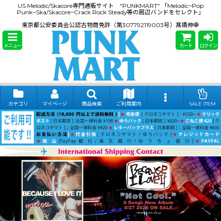
US Melodic/Skacore専門通販サイト "PUNKMART" 「Melodic~Pop
Punk~Ska/Skacore~Crack Rock Steady等の周辺バンドをセレクト」
東京都公安委員会公認古物商免許（第307792119003号）髙橋伸幸
メニュー
カート
ログイン
カテゴリ
マイページ
商品検索
ご利用案内
SALE ITEM