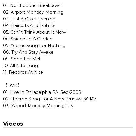
01. Northbound Breakdown
02. Airport Monday Morning
03. Just A Quiet Evening
04. Haircuts And T-Shirts
05. Can`t Think About It Now
06. Spiders In A Garden
07. Yeems Song For Nothing
08. Try And Stay Awake
09. Song For Mel
10. All Nite Long
11. Records At Nite
【DVD】
01. Live In Philadelphia PA, Sep/2005
02. "Theme Song For A New Brunswick" PV
03. "Airport Monday Morning" PV
Videos