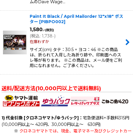
ムのDave Wage…
Paint It Black / April Mailorder 12"x18" ポス
ター
[
PIBPO002
]
1,580
.-
(税別)
(
税込
:
1,738
)
.-
在庫わずか
サイズ(cm) タテ：30.5 × ヨコ：46 ※この商品
は、折られて入荷した為折り跡や、印刷面へのス
レ等が有ります。 ※この商品は、メール便をご利
用になれません。ご了承ください。
送料/配送方法(10,000円以上で送料無料)
1) 代金引換 [クロネコヤマト/ゆうパック]：
宅急便送料+手数料315円
(10,000円以上～ 420円、30,000円以上～ 630円)
※
クロネコヤマトでは、現金、電子マネー及びクレジットカー