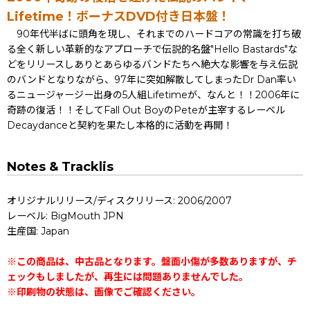
Lifetime！ボーナスDVD付き日本盤！
90年代半ばに頭角を現し、それまでのハードコアの常識を打ち破
る全く新しい革新的なアプローチで伝説的名盤"Hello Bastards"な
どをリリースしありとあらゆるバンドたちへ絶大な影響を与え伝説
のバンドとなりながら、97年に突如解散してしまったDr Dan率い
るニュージャージー出身の5人組Lifetimeが、なんと！！2006年に
奇跡の復活！！そしてFall Out BoyのPeteが主宰するレーベル
Decaydanceと契約を果たし本格的に活動を再開！
Notes & Tracklis
オリジナルリリース/ディスクリリース: 2006/2007
レーベル: BigMouth JPN
生産国: Japan
※この商品は、中古品となります。盤面小傷が多数ありますが、チ
ェックもしましたが、再生には問題ありませんでした。
※印刷物の状態は、画像でご確認ください。