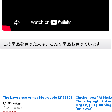
この商品を買った人は、こんな商品も買っています
The Lawrence Arms / Metropole
[
217290
]
Chickenpox / At Mick
Thursdaynight Poke
1,905
.-
(税別)
Org.LP] [CD | Burn
(
税込
:
2,096
)
.-
[
BHR 042
]