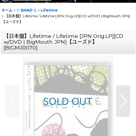
ホーム
>
☆ BAND: L
>
Lifetime
>
【日本盤】Lifetime / Lifetime [JPN Orig.LP][CD w/DVD | BigMouth JPN]
【ユーズド】
【日本盤】Lifetime / Lifetime [JPN Orig.LP][CD
w/DVD | BigMouth JPN]【ユーズド】
[
BIGMJ0070
]