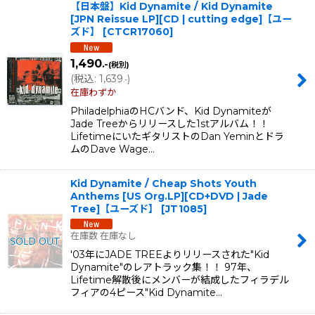
【日本盤】Kid Dynamite / Kid Dynamite
[JPN Reissue LP][CD | cutting edge]【ユー
ズド】
[
CTCR17060
]
1,490
.-
(税別)
(
税込
:
1,639
)
.-
在庫わずか
PhiladelphiaのHCバンド、Kid Dynamiteが
Jade Treeからリリースした1stアルバム！！
LifetimeにいたギタリストのDan Yeminとドラ
ムのDave Wage…
Kid Dynamite / Cheap Shots Youth
Anthems [US Org.LP][CD+DVD | Jade
Tree]【ユーズド】
[
JT1085
]
在庫数 在庫なし
'03年にJADE TREEよりリリースされた"Kid
Dynamite"のレアトラック集！！ 97年、
Lifetime解散後にメンバーが結成したフィラデル
フィアの4ピース"Kid Dynamite…