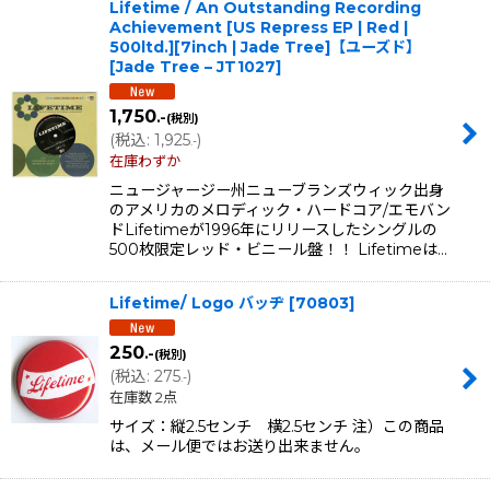
Lifetime / An Outstanding Recording
Achievement [US Repress EP | Red |
500ltd.][7inch | Jade Tree]【ユーズド】
[
Jade Tree – JT1027
]
1,750
.-
(税別)
(
税込
:
1,925
)
.-
在庫わずか
ニュージャージー州ニューブランズウィック出身
のアメリカのメロディック・ハードコア/エモバン
ドLifetimeが1996年にリリースしたシングルの
500枚限定レッド・ビニール盤！！ Lifetimeは…
Lifetime/ Logo バッヂ
[
70803
]
250
.-
(税別)
(
税込
:
275
)
.-
在庫数 2点
サイズ：縦2.5センチ 横2.5センチ 注）この商品
は、メール便ではお送り出来ません。