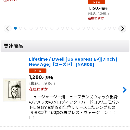
在庫わずか
1,150
.-
(税別)
(
税込
:
1,265
)
.-
在庫わずか
関連商品
Lifetime / Dwell [US Repress EP][7inch |
New Age]【ユーズド】
[
NAR09
]
1,280
.-
(税別)
(
税込
:
1,408
)
.-
在庫わずか
ニュージャージー州ニューブランズウィック出身
のアメリカのメロディック・ハードコア/エモバン
ドLifetimeが1991年位リリースしたシングルの
1990年代半ば頃の再プレス・ヴァージョン！！
Lif…