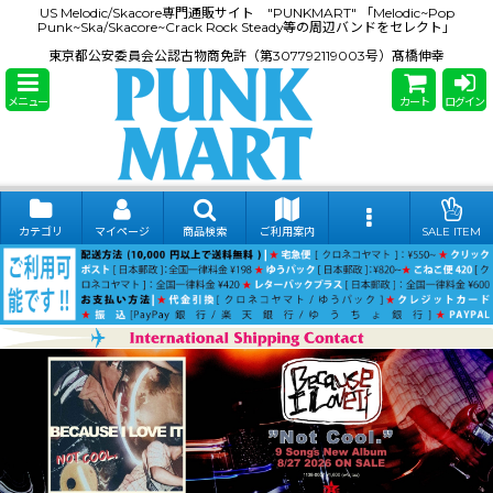
US Melodic/Skacore専門通販サイト "PUNKMART" 「Melodic~Pop
Punk~Ska/Skacore~Crack Rock Steady等の周辺バンドをセレクト」
東京都公安委員会公認古物商免許（第307792119003号）髙橋伸幸
メニュー
カート
ログイン
カテゴリ
マイページ
商品検索
ご利用案内
SALE ITEM