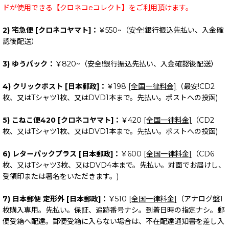
ドが使用できる【クロネコeコレクト】をご利用頂けます。
2) 宅急便 [クロネコヤマト]：
￥550~（安全!銀行振込先払い、入金確
認後配送）
3) ゆうパック：
￥820~（安全!銀行振込先払い、入金確認後配送）
4) クリックポスト [日本郵政]：
￥198
[全国一律料金]
（最安!CD2
枚、又はTシャツ1枚、又はDVD1本まで。先払い。ポストへの投函)
5) こねこ便420 [クロネコヤマト]：
￥420
[全国一律料金]
（CD2
枚、又はTシャツ1枚、又はDVD1本まで。先払い。ポストへの投函)
6) レターパックプラス [日本郵政]：
￥600
[全国一律料金]
（CD6
枚、又はTシャツ3枚、又はDVD4本まで。先払い。対面でお届けし、
受領印または署名をいただきます。)
7) 日本郵便 定形外 [日本郵政]：
￥510
[全国一律料金]
（アナログ盤1
枚購入専用。先払い。保証、追跡番号ナシ。到着日時の指定ナシ。郵
便受箱へ配達。郵便受箱に入らない場合は、不在配達通知書を差し入