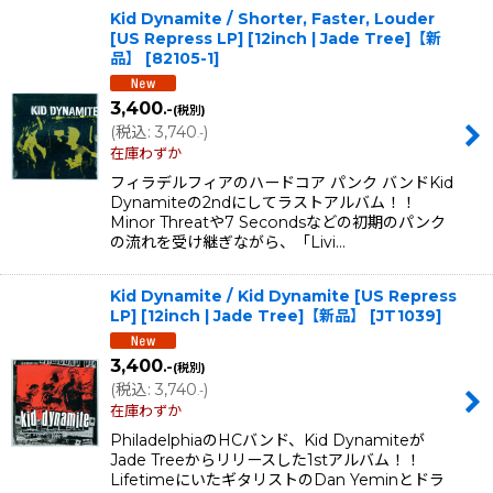
Kid Dynamite / Shorter, Faster, Louder
[US Repress LP] [12inch | Jade Tree]【新
品】
[
82105-1
]
3,400
.-
(税別)
(
税込
:
3,740
)
.-
在庫わずか
フィラデルフィアのハードコア パンク バンドKid
Dynamiteの2ndにしてラストアルバム！！
Minor Threatや7 Secondsなどの初期のパンク
の流れを受け継ぎながら、「Livi…
Kid Dynamite / Kid Dynamite [US Repress
LP] [12inch | Jade Tree]【新品】
[
JT1039
]
3,400
.-
(税別)
(
税込
:
3,740
)
.-
在庫わずか
PhiladelphiaのHCバンド、Kid Dynamiteが
Jade Treeからリリースした1stアルバム！！
LifetimeにいたギタリストのDan Yeminとドラ