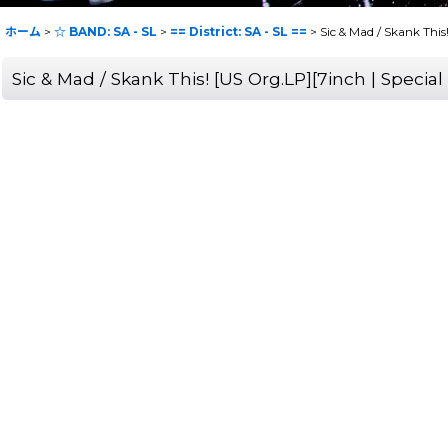
ホーム
>
☆ BAND: SA - SL
>
== District: SA - SL ==
>
Sic & Mad / Skank Th
Sic & Mad / Skank This! [US Org.LP][7inch | Spe