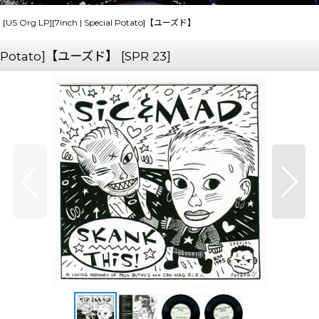
is! [US Org.LP][7inch | Special Potato]【ユーズド】
cial Potato]【ユーズド】
[
SPR 23
]