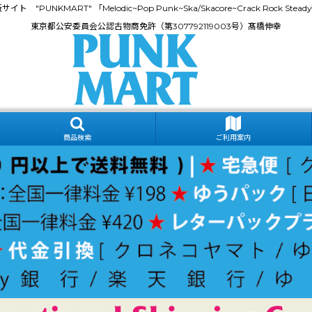
門通販サイト "PUNKMART" 「Melodic~Pop Punk~Ska/Skacore~Crack Rock
東京都公安委員会公認古物商免許（第307792119003号）髙橋伸幸
商品検索
ご利用案内