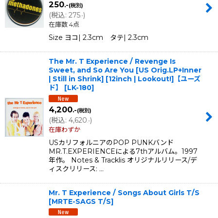
250
.-
(税別)
(
税込
:
275
)
.-
在庫数 4点
Size ヨコ| 2.3cm タテ| 2.3cm
The Mr. T Experience / Revenge Is
Sweet, and So Are You [US Orig.LP+Inner
| Still in Shrink] [12inch | Lookout!]【ユーズ
ド】
[
LK-180
]
4,200
.-
(税別)
(
税込
:
4,620
)
.-
在庫わずか
USカリフォルニアのPOP PUNKバンド
MR.T.EXPERIENCEによる7thアルバム。1997
年作。 Notes & Tracklis オリジナルリリース/デ
ィスクリリース: …
Mr. T Experience / Songs About Girls T/S
[
MRTE-SAGS T/S
]