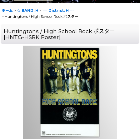
ホーム
>
☆ BAND: H
>
== District: H ==
>
Huntingtons / High School Rock ポスター
Huntingtons / High School Rock ポスター
[
HNTG-HSRK Poster
]