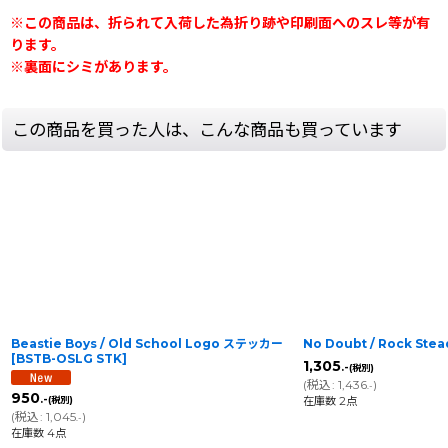
※この商品は、折られて入荷した為折り跡や印刷面へのスレ等が有
ります。
※裏面にシミがあります。
この商品を買った人は、こんな商品も買っています
Beastie Boys / Old School Logo ステッカー
No Doubt / Rock Stea
[
BSTB-OSLG STK
]
1,305
.-
(税別)
(
税込
:
1,436
)
.-
950
.-
在庫数 2点
(税別)
(
税込
:
1,045
)
.-
在庫数 4点