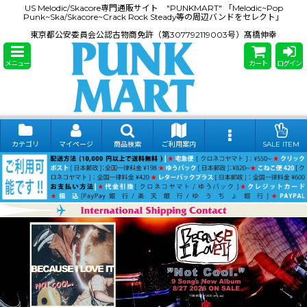
US Melodic/Skacore専門通販サイト "PUNKMART" 「Melodic~Pop
Punk~Ska/Skacore~Crack Rock Steady等の周辺バンドをセレクト」
東京都公安委員会公認古物商免許（第307792119003号）髙橋伸幸
メニュー
カート
ログイン
カテゴリ
マイページ
商品検索
ご利用案内
SALE ITEM