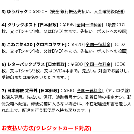
3) ゆうパック：
￥820~（安全!銀行振込先払い、入金確認後配送）
4) クリックポスト [日本郵政]：
￥198
[全国一律料金]
（最安!CD2
枚、又はTシャツ1枚、又はDVD1本まで。先払い。ポストへの投函)
5) こねこ便420 [クロネコヤマト]：
￥420
[全国一律料金]
（CD2
枚、又はTシャツ1枚、又はDVD1本まで。先払い。ポストへの投函)
6) レターパックプラス [日本郵政]：
￥600
[全国一律料金]
（CD6
枚、又はTシャツ3枚、又はDVD4本まで。先払い。対面でお届けし、
受領印または署名をいただきます。)
7) 日本郵便 定形外 [日本郵政]：
￥510
[全国一律料金]
（アナログ盤1
枚購入専用。先払い。保証、追跡番号ナシ。到着日時の指定ナシ。郵
便受箱へ配達。郵便受箱に入らない場合は、不在配達通知書を差し入
れた上で、配達を行う郵便局へ持ち戻ります。)
お支払い方法(クレジットカード対応)