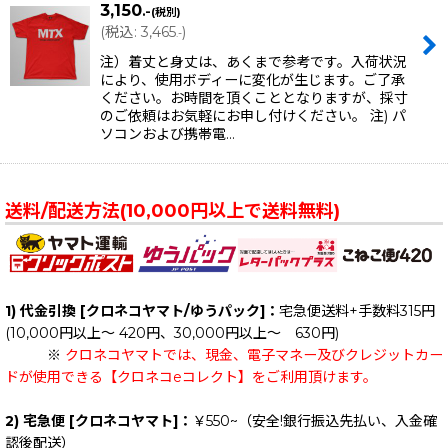
3,150
.-
(税別)
(
税込
:
3,465
)
.-
注）着丈と身丈は、あくまで参考です。入荷状況
により、使用ボディーに変化が生じます。ご了承
ください。お時間を頂くこととなりますが、採寸
のご依頼はお気軽にお申し付けください。 注) パ
ソコンおよび携帯電…
送料/配送方法(10,000円以上で送料無料)
1) 代金引換 [クロネコヤマト/ゆうパック]：
宅急便送料+手数料315円
(10,000円以上～ 420円、30,000円以上～ 630円)
※
クロネコヤマトでは、現金、電子マネー及びクレジットカー
ドが使用できる【クロネコeコレクト】をご利用頂けます。
2) 宅急便 [クロネコヤマト]：
￥550~（安全!銀行振込先払い、入金確
認後配送）