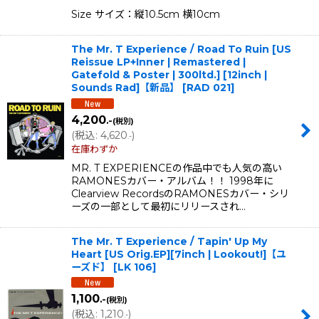
Size サイズ：縦10.5cm 横10cm
The Mr. T Experience / Road To Ruin [US
Reissue LP+Inner | Remastered |
Gatefold & Poster | 300ltd.] [12inch |
Sounds Rad]【新品】
[
RAD 021
]
4,200
.-
(税別)
(
税込
:
4,620
)
.-
在庫わずか
MR. T EXPERIENCEの作品中でも人気の高い
RAMONESカバー・アルバム！！ 1998年に
Clearview RecordsのRAMONESカバー・シリ
ーズの一部として最初にリリースされ…
The Mr. T Experience / Tapin' Up My
Heart [US Orig.EP][7inch | Lookout!]【ユ
ーズド】
[
LK 106
]
1,100
.-
(税別)
(
税込
:
1,210
)
.-