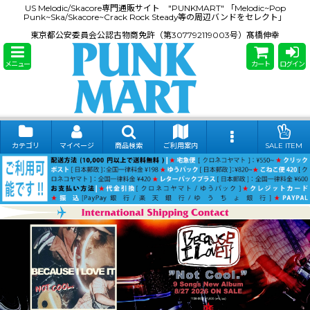
US Melodic/Skacore専門通販サイト "PUNKMART" 「Melodic~Pop
Punk~Ska/Skacore~Crack Rock Steady等の周辺バンドをセレクト」
東京都公安委員会公認古物商免許（第307792119003号）髙橋伸幸
メニュー
カート
ログイン
カテゴリ
マイページ
商品検索
ご利用案内
SALE ITEM