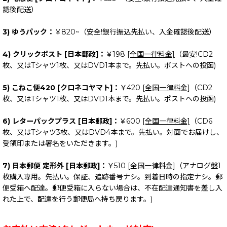
認後配送）
3) ゆうパック：
￥820~（安全!銀行振込先払い、入金確認後配送）
4) クリックポスト [日本郵政]：
￥198
[全国一律料金]
（最安!CD2
枚、又はTシャツ1枚、又はDVD1本まで。先払い。ポストへの投函)
5) こねこ便420 [クロネコヤマト]：
￥420
[全国一律料金]
（CD2
枚、又はTシャツ1枚、又はDVD1本まで。先払い。ポストへの投函)
6) レターパックプラス [日本郵政]：
￥600
[全国一律料金]
（CD6
枚、又はTシャツ3枚、又はDVD4本まで。先払い。対面でお届けし、
受領印または署名をいただきます。)
7) 日本郵便 定形外 [日本郵政]：
￥510
[全国一律料金]
（アナログ盤1
枚購入専用。先払い。保証、追跡番号ナシ。到着日時の指定ナシ。郵
便受箱へ配達。郵便受箱に入らない場合は、不在配達通知書を差し入
れた上で、配達を行う郵便局へ持ち戻ります。)