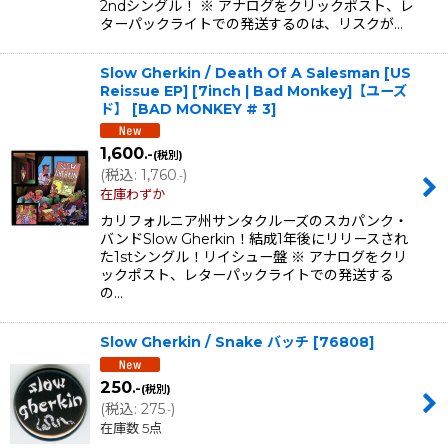
2ndシングル！ ※ アナログをクリックポスト、レ
ターパックライトでの発送するのは、リスクが…
Slow Gherkin / Death Of A Salesman [US
Reissue EP] [7inch | Bad Monkey]【ユーズ
ド】
[
BAD MONKEY # 3
]
1,600
.-
(税別)
(
税込
:
1,760
)
.-
在庫わずか
カリフォルニア州サンタクルーズのスカパンク・
バンドSlow Gherkin！結成1年後にリリースされ
た1stシングル！リイシュー盤 ※ アナログをクリ
ックポスト、レターパックライトでの発送する
の…
Slow Gherkin / Snake バッチ
[
76808
]
250
.-
(税別)
(
税込
:
275
)
.-
在庫数 5点