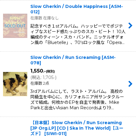
Slow Gherkin / Double Happiness
[
ASM-
012
]
在庫数 在庫なし
記念すべき１stアルバム。ハッッピーででポジテ
ィブなスピード感たっぷりのスカ・ビート！ 10人
編成のティーン・スカ・バンド。ニッケルオデォ
ン風の「Bluetelle」、70'sロック風な「Opera…
Slow Gherkin / Run Screaming
[
ASM-
078
]
1,550
.-
(税別)
(
税込
:
1,705
)
.-
在庫数 2点
3rdアルバムにして、ラスト・アルバム。 高校の
同級生を中心に、カリフォルニア州サンタクルー
ズで結成。何枚かのEPを自主で発表後、Mike
Parkと出会いAsian Man Recordsより19…
【日本盤】Slow Gherkin / Run Screaming
[JP Org.LP] [CD | Ska In The World]【ユー
ズド】
[
SIWI-011
]