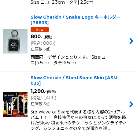
Size ヨコ| 2.3cm タテ| 2.3cm
Slow Gherkin / Snake Logo キーホルダー
[
76833
]
800
.-
(税別)
(
税込
:
880
)
.-
在庫数 3点
両面同一デザインとなります。 Size ヨ
コ|4.5cm タテ|6.5cm
Slow Gherkin / Shed Some Skin
[
ASM-
035
]
1,290
.-
(税別)
(
税込
:
1,419
)
.-
在庫数 3点
3rd Wave of Skaを代表する様な内容の2ndアル
バム！！！ 高校時代からの僚友によって活動を続
けたSlow Gherkinのテクニックとソングライティ
ング、シンフォニックの全てが頂点を迎…