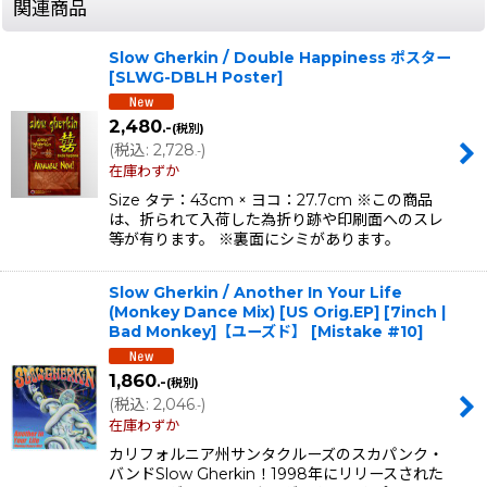
関連商品
Slow Gherkin / Double Happiness ポスター
[
SLWG-DBLH Poster
]
2,480
.-
(税別)
(
税込
:
2,728
)
.-
在庫わずか
Size タテ：43cm × ヨコ：27.7cm ※この商品
は、折られて入荷した為折り跡や印刷面へのスレ
等が有ります。 ※裏面にシミがあります。
Slow Gherkin / Another In Your Life
(Monkey Dance Mix) [US Orig.EP] [7inch |
Bad Monkey]【ユーズド】
[
Mistake #10
]
1,860
.-
(税別)
(
税込
:
2,046
)
.-
在庫わずか
カリフォルニア州サンタクルーズのスカパンク・
バンドSlow Gherkin！1998年にリリースされた