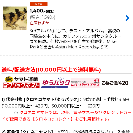
1,400
.-
(税別)
(
税込
:
1,540
)
.-
在庫わずか
3rdアルバムにして、ラスト・アルバム。 高校の
同級生を中心に、カリフォルニア州サンタクルー
ズで結成。何枚かのEPを自主で発表後、Mike
Parkと出会いAsian Man Recordsより19…
送料/配送方法(10,000円以上で送料無料)
1) 代金引換 [クロネコヤマト/ゆうパック]：
宅急便送料+手数料315円
(10,000円以上～ 420円、30,000円以上～ 630円)
※
クロネコヤマトでは、現金、電子マネー及びクレジットカー
ドが使用できる【クロネコeコレクト】をご利用頂けます。
2) 宅急便 [クロネコヤマト]：
￥550~（安全!銀行振込先払い、入金確