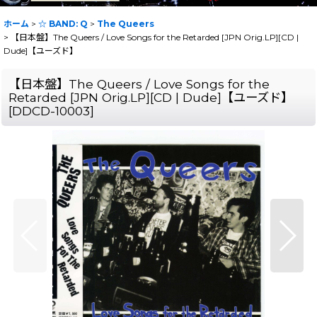
ホーム
>
☆ BAND: Q
>
The Queers
>
【日本盤】The Queers / Love Songs for the Retarded [JPN Orig.LP][CD |
Dude]【ユーズド】
【日本盤】The Queers / Love Songs for the
Retarded [JPN Orig.LP][CD | Dude]【ユーズド】
[
DDCD-10003
]