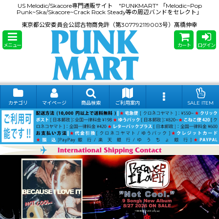
US Melodic/Skacore専門通販サイト "PUNKMART" 「Melodic~Pop
Punk~Ska/Skacore~Crack Rock Steady等の周辺バンドをセレクト」
東京都公安委員会公認古物商免許（第307792119003号）髙橋伸幸
メニュー
カート
ログイン
カテゴリ
マイページ
商品検索
ご利用案内
SALE ITEM