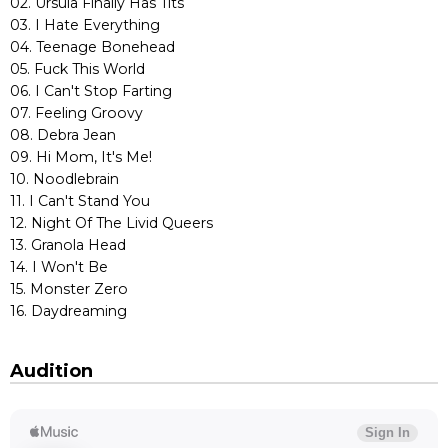
02. Ursula Finally Has Tits
03. I Hate Everything
04. Teenage Bonehead
05. Fuck This World
06. I Can't Stop Farting
07. Feeling Groovy
08. Debra Jean
09. Hi Mom, It's Me!
10. Noodlebrain
11. I Can't Stand You
12. Night Of The Livid Queers
13. Granola Head
14. I Won't Be
15. Monster Zero
16. Daydreaming
Audition