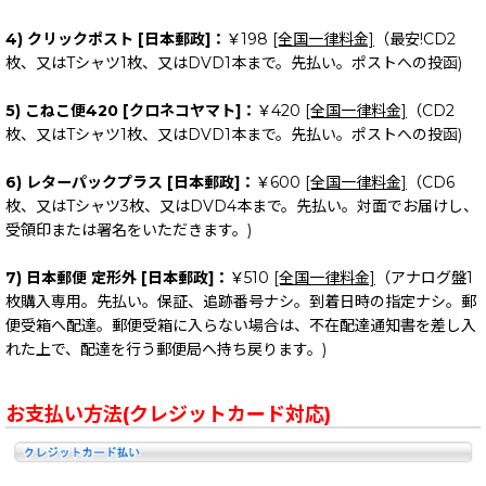
4) クリックポスト [日本郵政]：
￥198
[全国一律料金]
（最安!CD2
枚、又はTシャツ1枚、又はDVD1本まで。先払い。ポストへの投函)
5) こねこ便420 [クロネコヤマト]：
￥420
[全国一律料金]
（CD2
枚、又はTシャツ1枚、又はDVD1本まで。先払い。ポストへの投函)
6) レターパックプラス [日本郵政]：
￥600
[全国一律料金]
（CD6
枚、又はTシャツ3枚、又はDVD4本まで。先払い。対面でお届けし、
受領印または署名をいただきます。)
7) 日本郵便 定形外 [日本郵政]：
￥510
[全国一律料金]
（アナログ盤1
枚購入専用。先払い。保証、追跡番号ナシ。到着日時の指定ナシ。郵
便受箱へ配達。郵便受箱に入らない場合は、不在配達通知書を差し入
れた上で、配達を行う郵便局へ持ち戻ります。)
お支払い方法(クレジットカード対応)