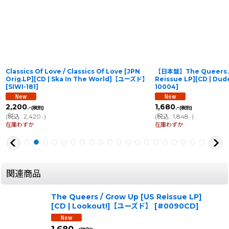
【日本盤】The Queers / Beat Off [JPN
【日本盤】Hakaihayabu
ド】
Reissue LP][CD | Dude]【ユーズド】
[
DDCD-
Everything [JPN Or
10004
]
【ユーズド】
[
LACD-0
1,680
2,980
.-
.-
(税別)
(税別)
(
税込
:
1,848
)
(
税込
:
3,278
)
.-
.-
在庫わずか
在庫わずか
関連商品
The Queers / Grow Up [US Reissue LP]
[CD | Lookout!]【ユーズド】
[
#0090CD
]
1,680