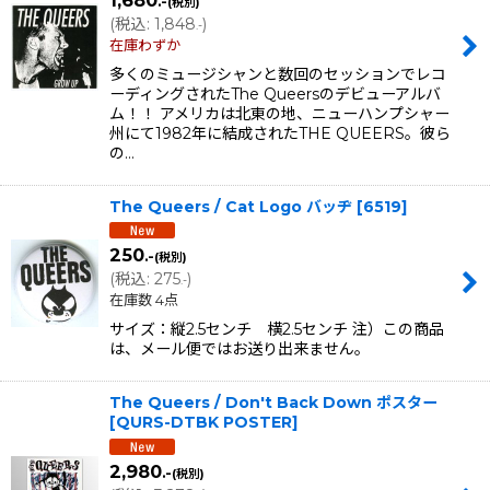
.-
(税別)
(
税込
:
1,848
)
.-
在庫わずか
多くのミュージシャンと数回のセッションでレコ
ーディングされたThe Queersのデビューアルバ
ム！！ アメリカは北東の地、ニューハンプシャー
州にて1982年に結成されたTHE QUEERS。彼ら
の…
The Queers / Cat Logo バッヂ
[
6519
]
250
.-
(税別)
(
税込
:
275
)
.-
在庫数 4点
サイズ：縦2.5センチ 横2.5センチ 注）この商品
は、メール便ではお送り出来ません。
The Queers / Don't Back Down ポスター
[
QURS-DTBK POSTER
]
2,980
.-
(税別)