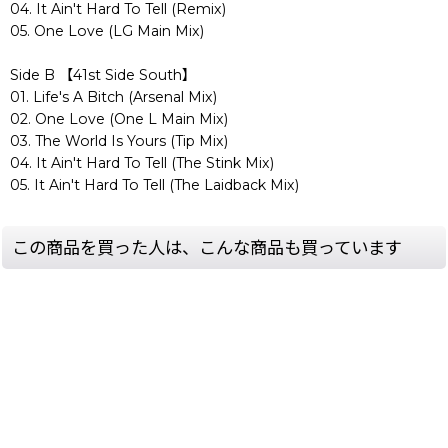
04. It Ain't Hard To Tell (Remix)
05. One Love (LG Main Mix)
Side B 【41st Side South】
01. Life's A Bitch (Arsenal Mix)
02. One Love (One L Main Mix)
03. The World Is Yours (Tip Mix)
04. It Ain't Hard To Tell (The Stink Mix)
05. It Ain't Hard To Tell (The Laidback Mix)
この商品を買った人は、こんな商品も買っています