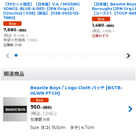
【30セット限定】【日本盤】V.A. / MISSING
【日本盤】Beastie Boys 
SONGS -BLUE-&-RED- [JPN Orig.LP]
Boroughs [JPN Org.LP
[12inchx2 | 1138]【新品】
[
1138-0052+53-
【ユーズド】
[
TOCP-66
7680
]
1,480
.-
(税別)
7,680
.-
(税別)
(
税込
:
1,628
)
.-
(
税込
:
8,448
)
在庫わずか
.-
希望小売価格
:
7,960
.-
在庫数 20点
関連商品
Beastie Boys / Logo Cloth パッチ
[
BSTB-
HLWN PTCH
]
950
.-
(税別)
(
税込
:
1,045
)
.-
在庫数 8点
Size ヨコ| 15.5cm タテ| 4.7cm