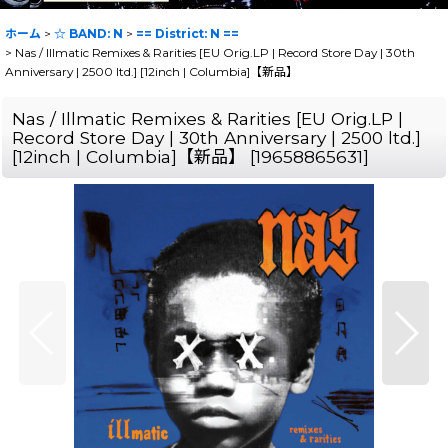
ホーム
>
☆ BAND: N
>
== District: N ==
>
Nas / Illmatic Remixes & Rarities [EU Orig.LP | Record Store Day | 30th
Anniversary | 2500 ltd.] [12inch | Columbia]【新品】
Nas / Illmatic Remixes & Rarities [EU Orig.LP |
Record Store Day | 30th Anniversary | 2500 ltd.]
[12inch | Columbia]【新品】
[
19658865631
]