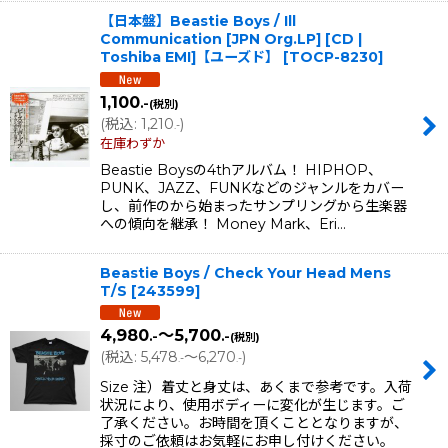
【日本盤】Beastie Boys / Ill
Communication [JPN Org.LP] [CD |
Toshiba EMI]【ユーズド】
[
TOCP-8230
]
1,100
.-
(税別)
(
税込
:
1,210
)
.-
在庫わずか
Beastie Boysの4thアルバム！ HIPHOP、
PUNK、JAZZ、FUNKなどのジャンルをカバー
し、前作のから始まったサンプリングから生楽器
への傾向を継承！ Money Mark、Eri…
Beastie Boys / Check Your Head Mens
T/S
[
243599
]
4,980
～5,700
.-
.-
(税別)
(
税込
:
5,478
～6,270
)
.-
.-
Size 注）着丈と身丈は、あくまで参考です。入荷
状況により、使用ボディーに変化が生じます。ご
了承ください。お時間を頂くこととなりますが、
採寸のご依頼はお気軽にお申し付けください。