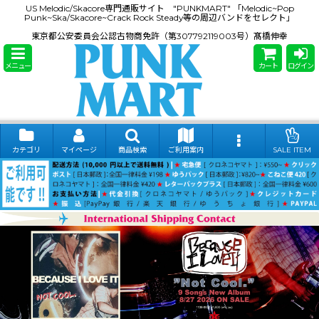
US Melodic/Skacore専門通販サイト "PUNKMART" 「Melodic~Pop
Punk~Ska/Skacore~Crack Rock Steady等の周辺バンドをセレクト」
東京都公安委員会公認古物商免許（第307792119003号）髙橋伸幸
メニュー
カート
ログイン
カテゴリ
マイページ
商品検索
ご利用案内
SALE ITEM