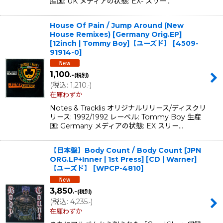
産国: UK メディアの状態: EX- スリー…
House Of Pain / Jump Around (New
House Remixes) [Germany Orig.EP]
[12inch | Tommy Boy]【ユーズド】
[
4509-
91914-0
]
1,100
.-
(税別)
(
税込
:
1,210
)
.-
在庫わずか
Notes & Tracklis オリジナルリリース/ディスクリ
リース: 1992/1992 レーベル: Tommy Boy 生産
国: Germany メディアの状態: EX スリー…
【日本盤】Body Count / Body Count [JPN
ORG.LP+Inner | 1st Press] [CD | Warner]
【ユーズド】
[
WPCP-4810
]
3,850
.-
(税別)
(
税込
:
4,235
)
.-
在庫わずか