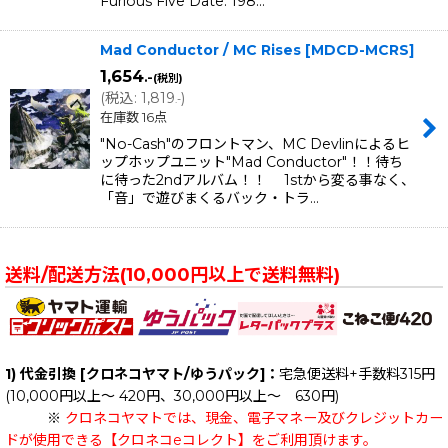
Furious Five Date: 198…
Mad Conductor / MC Rises
[
MDCD-MCRS
]
1,654
.-
(税別)
(
税込
:
1,819
)
.-
在庫数 16点
"No-Cash"のフロントマン、MC Devlinによるヒ
ップホップユニット"Mad Conductor"！！待ち
に待った2ndアルバム！！ 1stから変る事なく、
「音」で遊びまくるバック・トラ…
送料/配送方法(10,000円以上で送料無料)
1) 代金引換 [クロネコヤマト/ゆうパック]：
宅急便送料+手数料315円
(10,000円以上～ 420円、30,000円以上～ 630円)
※
クロネコヤマトでは、現金、電子マネー及びクレジットカー
ドが使用できる【クロネコeコレクト】をご利用頂けます。