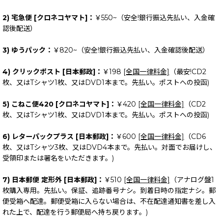
2) 宅急便 [クロネコヤマト]：
￥550~（安全!銀行振込先払い、入金確
認後配送）
3) ゆうパック：
￥820~（安全!銀行振込先払い、入金確認後配送）
4) クリックポスト [日本郵政]：
￥198
[全国一律料金]
（最安!CD2
枚、又はTシャツ1枚、又はDVD1本まで。先払い。ポストへの投函)
5) こねこ便420 [クロネコヤマト]：
￥420
[全国一律料金]
（CD2
枚、又はTシャツ1枚、又はDVD1本まで。先払い。ポストへの投函)
6) レターパックプラス [日本郵政]：
￥600
[全国一律料金]
（CD6
枚、又はTシャツ3枚、又はDVD4本まで。先払い。対面でお届けし、
受領印または署名をいただきます。)
7) 日本郵便 定形外 [日本郵政]：
￥510
[全国一律料金]
（アナログ盤1
枚購入専用。先払い。保証、追跡番号ナシ。到着日時の指定ナシ。郵
便受箱へ配達。郵便受箱に入らない場合は、不在配達通知書を差し入
れた上で、配達を行う郵便局へ持ち戻ります。)