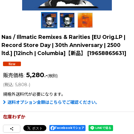
Nas / Illmatic Remixes & Rarities [EU Orig.LP |
Record Store Day | 30th Anniversary | 2500
ltd.] [12inch | Columbia]【新品】
[
19658865631
]
5,280
販売価格
:
.-
(税別)
(
税込
:
5,808
)
.-
規格外送料
代が必要になります。
送料オプション金額はこちらでご確認ください。
在庫わずか
Facebookでシェア