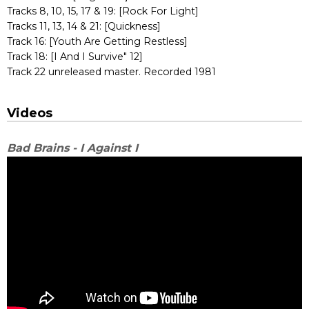
Tracks 8, 10, 15, 17 & 19: [Rock For Light]
Tracks 11, 13, 14 & 21: [Quickness]
Track 16: [Youth Are Getting Restless]
Track 18: [I And I Survive" 12]
Track 22 unreleased master. Recorded 1981
Videos
Bad Brains - I Against I