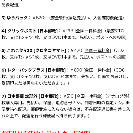
認後配送）
3) ゆうパック：
￥820~（安全!銀行振込先払い、入金確認後配送）
4) クリックポスト [日本郵政]：
￥198
[全国一律料金]
（最安!CD2
枚、又はTシャツ1枚、又はDVD1本まで。先払い。ポストへの投函)
5) こねこ便420 [クロネコヤマト]：
￥420
[全国一律料金]
（CD2
枚、又はTシャツ1枚、又はDVD1本まで。先払い。ポストへの投函)
6) レターパックプラス [日本郵政]：
￥600
[全国一律料金]
（CD6
枚、又はTシャツ3枚、又はDVD4本まで。先払い。対面でお届けし、
受領印または署名をいただきます。)
7) 日本郵便 定形外 [日本郵政]：
￥510
[全国一律料金]
（アナログ盤1
枚購入専用。先払い。保証、追跡番号ナシ。到着日時の指定ナシ。郵
便受箱へ配達。郵便受箱に入らない場合は、不在配達通知書を差し入
れた上で、配達を行う郵便局へ持ち戻ります。)