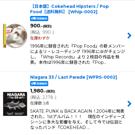
【日本盤】Cokehead Hipsters / Pop
Food【送料無料】
[
Whip-0002
]
900
.-
(税別)
(
税込
:
990
)
.-
在庫わずか
1996年に録音された『Pop Food』の新メンバー
によるリ・レコーディング 1996年にdrがチェンジ
し、「Whip Records」より２枚目の作品を発
表。本作は1996年に録音された『Pop…
Niagara 33 / Last Parade
[
WFRS-0002
]
1,980
.-
(税別)
(
税込
:
2,178
)
.-
在庫数 3点
SKATE PUNK is BACK AGAIN！2004年に発表
された、1stアルバム！！！ 現在のインディーズ
シーンに多大な影響を与え、そして今では伝説と
なったバンド『COKEHEAD …