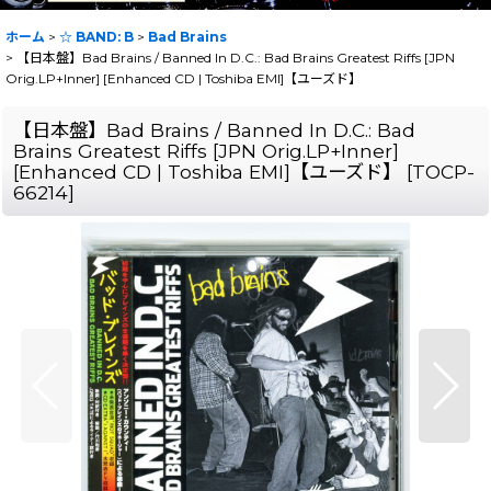
ホーム
>
☆ BAND: B
>
Bad Brains
>
【日本盤】Bad Brains / Banned In D.C.: Bad Brains Greatest Riffs [JPN
Orig.LP+Inner] [Enhanced CD | Toshiba EMI]【ユーズド】
【日本盤】Bad Brains / Banned In D.C.: Bad
Brains Greatest Riffs [JPN Orig.LP+Inner]
[Enhanced CD | Toshiba EMI]【ユーズド】
[
TOCP-
66214
]