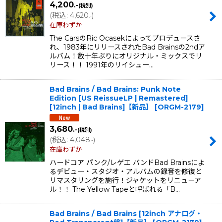
4,200
.-
(税別)
(
税込
:
4,620
)
.-
在庫わずか
The CarsのRic Ocasekによってプロデュースさ
れ、1983年にリリースされたBad Brainsの2ndア
ルバム！数十年ぶりにオリジナル・ミックスでリ
リース！！ 1991年のリイシュー…
Bad Brains / Bad Brains: Punk Note
Edition [US ReissueLP | Remastered]
[12inch | Bad Brains]【新品】
[
ORGM-2179
]
3,680
.-
(税別)
(
税込
:
4,048
)
.-
在庫わずか
ハードコア パンク/レゲエ バンドBad Brainsによ
るデビュー・スタジオ・アルバムの録音を修復と
リマスタリングを施行！ジャケットをリニューア
ル！！ The Yellow Tapeと呼ばれる「B…
Bad Brains / Bad Brains [12inch アナログ・