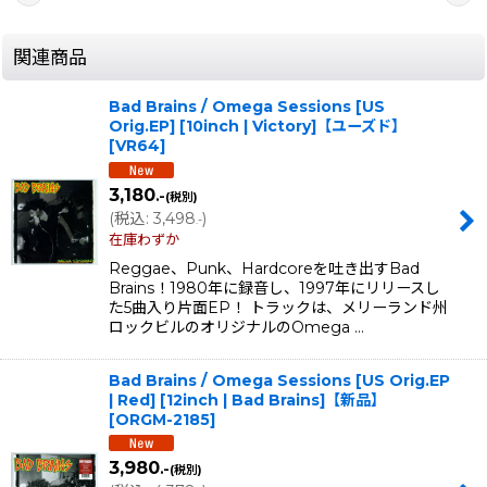
関連商品
Bad Brains / Omega Sessions [US
Orig.EP] [10inch | Victory]【ユーズド】
[
VR64
]
3,180
.-
(税別)
(
税込
:
3,498
)
.-
在庫わずか
Reggae、Punk、Hardcoreを吐き出すBad
Brains！1980年に録音し、1997年にリリースし
た5曲入り片面EP！ トラックは、メリーランド州
ロックビルのオリジナルのOmega …
Bad Brains / Omega Sessions [US Orig.EP
| Red] [12inch | Bad Brains]【新品】
[
ORGM-2185
]
3,980
.-
(税別)