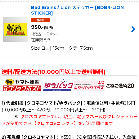
Bad Brains / Lion ステッカー
[
BDBR-LION
STICKER
]
950
.-
(税別)
(
税込
:
1,045
)
.-
在庫数 5点
Size ヨコ| 13cm タテ| 7.5cm
送料/配送方法(10,000円以上で送料無料)
1) 代金引換 [クロネコヤマト/ゆうパック]：
宅急便送料+手数料315円
(10,000円以上～ 420円、30,000円以上～ 630円)
※
クロネコヤマトでは、現金、電子マネー及びクレジットカー
ドが使用できる【クロネコeコレクト】をご利用頂けます。
2) 宅急便 [クロネコヤマト]：
￥550~（安全!銀行振込先払い、入金確