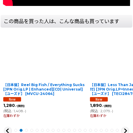
この商品を買った人は、こんな商品も買っています
【日本盤】Reel Big Fish / Everything Sucks
【日本盤】Less Than Jak
[JPN Orig.LP | Enhanced][CD| Universal]
付) [JPN Orig.LP+Inner
【ユーズド】
[
MVCU-24064
]
【ユーズド】
[
TECI2847
1,280
1,890
.-
.-
(税別)
(税別)
(
税込
:
1,408
)
(
税込
:
2,079
)
.-
.-
在庫わずか
在庫わずか