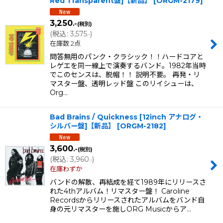
Red Transparent盤]【新品】
[
ORGM-2179
]
3,250
.-
(税別)
(
税込
:
3,575
)
.-
在庫数 2点
問答無用のパンク・クラシック！！ハードコアと
レゲエを同一線上で演奏するバンド。1982年当時
でこのセンスは、脱帽！！ 説明不要。 再発・リ
マスター盤、透明レッド盤 このリイシューは、
Org…
Bad Brains / Quickness [12inch アナログ・
シルバー盤]【新品】
[
ORGM-2182
]
3,600
.-
(税別)
(
税込
:
3,960
)
.-
在庫わずか
バンドの解散、再結成を経て1989年にリリースさ
れた4thアルバム！リマスター盤！ Caroline
Recordsからリリースされたアルバムをバンド自
身の元リマスターを施しORG Musicからア…