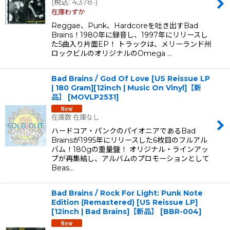
(
税込
:
4,378
)
.-
在庫わずか
Reggae、Punk、Hardcoreを吐き出すBad
Brains！1980年に録音し、1997年にリリースし
た5曲入り片面EP！ トラックは、メリーランド州
ロックビルのオリジナルのOmega …
Bad Brains / God Of Love [US Reissue LP
| 180 Gram][12inch | Music On Vinyl]【新
品】
[
MOVLP2531
]
在庫数 在庫なし
ハードコア・パンクのパイオニアであるBad
Brainsが1995年にリリースした6枚目のフルアル
バム！180gの重量盤！ オリジナル・ラインアッ
プが再集結し、アルバムのプロモーションとして
Beas…
Bad Brains / Rock For Light: Punk Note
Edition (Remastered) [US Reissue LP]
[12inch | Bad Brains]【新品】
[
BBR-004
]