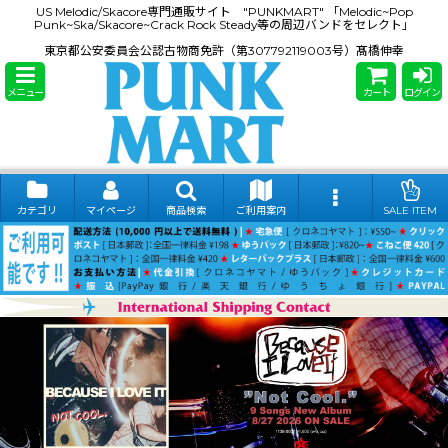
US Melodic/Skacore専門通販サイト "PUNKMART" 「Melodic~Pop
Punk~Ska/Skacore~Crack Rock Steady等の周辺バンドをセレクト」
東京都公安委員会公認古物商免許（第307792119003号）髙橋伸幸
メニュー
カート
ログイン
カテゴリ
マイページ
商品検索
ご利用案内
SALE ITEM