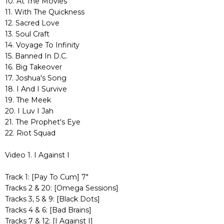
10. At The Movies
11. With The Quickness
12. Sacred Love
13. Soul Craft
14. Voyage To Infinity
15. Banned In D.C.
16. Big Takeover
17. Joshua's Song
18. I And I Survive
19. The Meek
20. I Luv I Jah
21. The Prophet's Eye
22. Riot Squad
Video 1. I Against I
Track 1: [Pay To Cum] 7"
Tracks 2 & 20: [Omega Sessions]
Tracks 3, 5 & 9: [Black Dots]
Tracks 4 & 6: [Bad Brains]
Tracks 7 & 12: [I Against I]