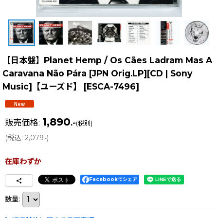
【日本盤】Planet Hemp / Os Cães Ladram Mas A
Caravana Não Pára [JPN Orig.LP][CD | Sony
Music]【ユーズド】
[
ESCA-7496
]
1,890
販売価格
:
.-
(税別)
(
税込
:
2,079
)
.-
在庫わずか
Facebookでシェア
数量
: