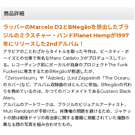
商品詳細
ラッパーのMarcelo D2とBNegãoを排出したブラ
ジルのミクスチャー・バンドPlanet Hempが1997
年にリリースした2ndアルバム！
アラビアのことわざからタイトルを取った今作は、ビースティ・ボ
ーイズとの仕事で有名なMario Caldato Jrがプロデュースしてい
る。レコーディング前にボーカルが自身のプロジェクトThe Funk
Fuckersに専念するためBNegãoが脱退したが、
「Zerovinteum」や「Adoled」(Led Zeppelinの「The Ocean」
のカバー)など、アルバム収録曲のほとんどに参加。BNegãoの代わ
りを務めているのは、かつてのバンドメイトであるGustavo Black
Alien。
アルバムのアートワークは、ブラジルのビジュアルアーティスト、
Muti Randolphが手掛けた。肖像権の問題を避けるため、ジャケッ
トの顔は戦後ドイツの政治家に関する書籍に掲載されていた複数の
異なる顔の写真を組み合わせたもの。