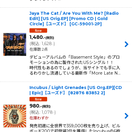
Jaya The Cat / Are You With Me? [Radio
Edit] [US Orig.EP] [Promo CD | Gold
Circle]【ユーズド】
[
GC-59001-2P
]
1,480
.-
(税別)
(
税込
:
1,628
)
.-
在庫数 2点
デビューアルバムの「Basement Style」のプロ
モーションの為に製作されたUSシングル！！
時代性もあるのでしょうが、当サイトでも手に入
るわりかし流通している最新作「More Late N…
Incubus / Light Grenades [US Org.EP][CD
| Epic]【ユーズド】
[
82876 83852 2
]
980
.-
(税別)
(
税込
:
1,078
)
.-
在庫わずか
発売初週に全世界で359,000枚を売り上げ、ビル
ボード200で初登場1位を獲得したIncubusの6枚