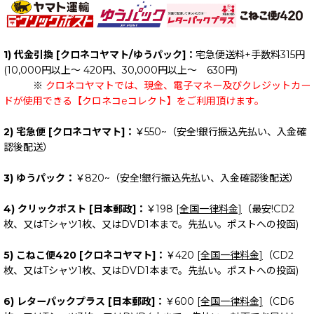
1) 代金引換 [クロネコヤマト/ゆうパック]：
宅急便送料+手数料315円
(10,000円以上～ 420円、30,000円以上～ 630円)
※
クロネコヤマトでは、現金、電子マネー及びクレジットカー
ドが使用できる【クロネコeコレクト】をご利用頂けます。
2) 宅急便 [クロネコヤマト]：
￥550~（安全!銀行振込先払い、入金確
認後配送）
3) ゆうパック：
￥820~（安全!銀行振込先払い、入金確認後配送）
4) クリックポスト [日本郵政]：
￥198
[全国一律料金]
（最安!CD2
枚、又はTシャツ1枚、又はDVD1本まで。先払い。ポストへの投函)
5) こねこ便420 [クロネコヤマト]：
￥420
[全国一律料金]
（CD2
枚、又はTシャツ1枚、又はDVD1本まで。先払い。ポストへの投函)
6) レターパックプラス [日本郵政]：
￥600
[全国一律料金]
（CD6