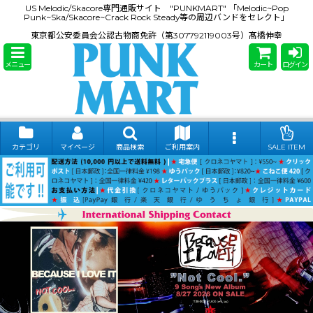
US Melodic/Skacore専門通販サイト "PUNKMART" 「Melodic~Pop
Punk~Ska/Skacore~Crack Rock Steady等の周辺バンドをセレクト」
東京都公安委員会公認古物商免許（第307792119003号）髙橋伸幸
メニュー
カート
ログイン
カテゴリ
マイページ
商品検索
ご利用案内
SALE ITEM