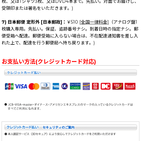
枚、又はTシャツ3枚、又はDVD4本まで。先払い。対面でお届けし、
受領印または署名をいただきます。)
7) 日本郵便 定形外 [日本郵政]：
￥510
[全国一律料金]
（アナログ盤1
枚購入専用。先払い。保証、追跡番号ナシ。到着日時の指定ナシ。郵
便受箱へ配達。郵便受箱に入らない場合は、不在配達通知書を差し入
れた上で、配達を行う郵便局へ持ち戻ります。)
お支払い方法(クレジットカード対応)