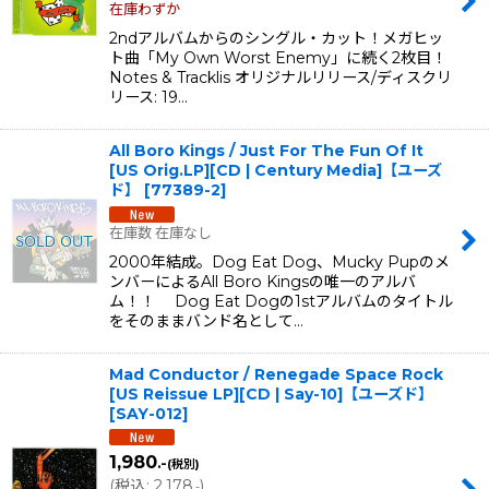
在庫わずか
2ndアルバムからのシングル・カット！メガヒッ
ト曲「My Own Worst Enemy」に続く2枚目！
Notes & Tracklis オリジナルリリース/ディスクリ
リース: 19…
All Boro Kings / Just For The Fun Of It
[US Orig.LP][CD | Century Media]【ユーズ
ド】
[
77389-2
]
在庫数 在庫なし
2000年結成。Dog Eat Dog、Mucky Pupのメ
ンバーによるAll Boro Kingsの唯一のアルバ
ム！！ Dog Eat Dogの1stアルバムのタイトル
をそのままバンド名として…
Mad Conductor / Renegade Space Rock
[US Reissue LP][CD | Say-10]【ユーズド】
[
SAY-012
]
1,980
.-
(税別)
(
税込
:
2,178
)
.-