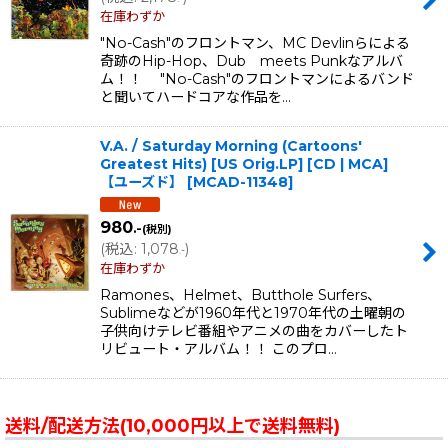
在庫わずか
"No-Cash"のフロントマン、MC Devlinらによる
奇跡のHip-Hop、Dub meets Punkなアルバ
ム！！ "No-Cash"のフロントマンによるバンド
と聞いてハードコアな作品を…
V.A. / Saturday Morning (Cartoons'
Greatest Hits) [US Orig.LP] [CD | MCA]
【ユーズド】
[
MCAD-11348
]
980
.-
(税別)
(
税込
:
1,078
)
.-
在庫わずか
Ramones、Helmet、Butthole Surfers、
Sublimeなどが1960年代と1970年代の土曜朝の
子供向けテレビ番組やアニメの曲をカバーしたト
リビュート・アルバム！！ このプロ…
送料/配送方法(10,000円以上で送料無料)