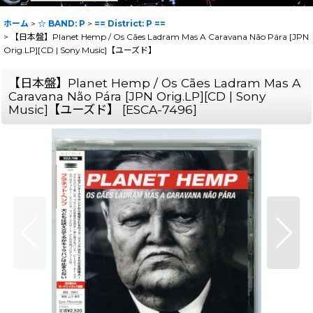
ホーム
>
☆ BAND: P
>
== District: P ==
>
【日本盤】Planet Hemp / Os Cães Ladram Mas A Caravana Não Pára [JPN
Orig.LP][CD | Sony Music]【ユーズド】
【日本盤】Planet Hemp / Os Cães Ladram Mas A
Caravana Não Pára [JPN Orig.LP][CD | Sony
Music]【ユーズド】
[
ESCA-7496
]