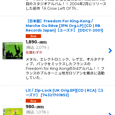
目のスタジオアルバム！！ 2004年2月にリリース
した前作「A Crow Left Of Th…
【日本盤】Freedom For King-Kong /
Marche Ou Rêve [JPN Org.LP] [CD | RB
Records Japan]【ユーズド】
[
DDCY-2001
]
1,890
.-
(税別)
(
税込
:
2,079
)
.-
在庫わずか
メタル、エレクトロニック、レゲエ、オルタナテ
ィブ、パンクをミックスしたフランスの
Freedom for King Kongの3rdアルバム！！ フ
ランスのブルターニュ地方ロリアンを拠点に活動
していた…
Lit / Zip-Lock [UK Orig.EP][CD | RCA]【ユ
ーズド】
[
74321701852
]
980
.-
(税別)
(
税込
:
1,078
)
.-