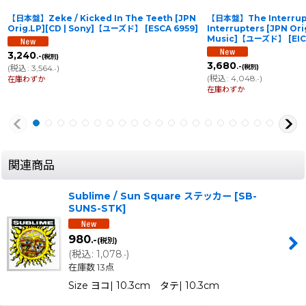
【日本盤】Zeke / Kicked In The Teeth [JPN
【日本盤】The Interrupt
Orig.LP][CD | Sony]【ユーズド】
[
ESCA 6959
]
Interrupters [JPN Ori
Music]【ユーズド】
[
EI
3,240
.-
(税別)
3,680
.-
(
税込
:
3,564
)
(税別)
.-
(
税込
:
4,048
)
在庫わずか
.-
在庫わずか
関連商品
Sublime / Sun Square ステッカー
[
SB-
SUNS-STK
]
980
.-
(税別)
(
税込
:
1,078
)
.-
在庫数 13点
Size ヨコ| 10.3cm タテ| 10.3cm