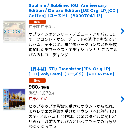
Sublime / Sublime: 10th Anniversary
Edition / Deluxe Edition [US Org. LP][CD |
Geffen]【ユーズド】
[
B0007041-12
]
在庫数 在庫なし
サブライムのメジャー・デビュー・アルバムにし
て、フロント・マン、ブラッドの遺作ともなるア
ルバム。デモ音源、未発表バージョンなどを多数
追加したデラックス・エディション！！ このアル
バムのレコーディング…
【日本盤】311 / Transistor [JPN Orig.LP]
[CD | PolyGram]【ユーズド】
[
PHCR-1546
]
980
.-
(税別)
(
税込
:
1,078
)
.-
在庫わずか
ヒップホップの影響を受けたサウンドから離れ、
よりレゲエの影響を受けたサウンドへと移行！311
の4thアルバム！ 今作は、音楽スタイルに変化が
見られ、以前のアルバムと比べてラップの曲数が
少なくなってい…