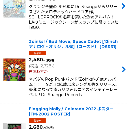
グランジ全盛の1994年にDr. Strangeからリリー
スされたメロディックハードコア作。
SCHLEPROCKの名声を築いた2ndアルバム！
LAのミュージックシーンがスランプに陥っていた
1980…
Zoinks! / Bad Move, Space Cadet [12inch
アナログ・オリジナル盤]【ユーズド】
[
DSR31
]
2,480
.-
(税別)
(
税込
:
2,728
)
.-
在庫わずか
ネバダのPop Punkバンド"Zoinks"の1stアルバ
ム！！ 92年に結成以来シングル等をリリース、
95年になって南カリフォルニアのインディーレー
ベル「Dr. Strange Records…
Flogging Molly / Colorado 2022 ポスター
[
FM-2002 POSTER
]
2,680
.-
(税別)