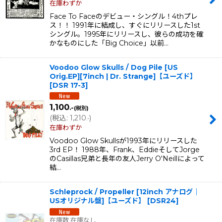
在庫わずか
Face To Faceのデビュー・シングル！4thプレ
ス！！ 1991年に結成し、すぐにリリースした1st
シングル。1995年にリリースし、彼らの成功を確
かなものにした「Big Choice」以前…
Voodoo Glow Skulls / Dog Pile [US
Orig.EP][7inch | Dr. Strange]【ユーズド】
[
DSR 17-3
]
1,100
.-
(税別)
(
税込
:
1,210
)
.-
在庫わずか
Voodoo Glow Skullsが1993年にリリースした
3rd EP！ 1988年、Frank、EddieそしてJorge
のCasillas兄弟と長年の友人Jerry O'Neillによって
結…
Schleprock / Propeller [12inch アナログ｜
USオリジナル盤]【ユーズド】
[
DSR24
]
在庫数 在庫なし