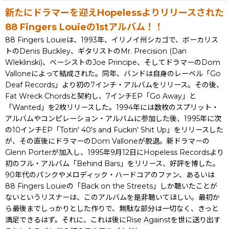
新たにドラマーを迎えHopelessよりリリースされた
88 Fingers Louieの1stアルバム！！
88 Fingers Louieは、1993年、イリノイ州シカゴで、ボーカリス
トのDenis Buckley、ギタリストのMr. Precision (Dan
Wleklinski)、ベーシストのJoe Principe、そしてドラマーのDom
Valloneによって結成された。同年、バンドは自身のレーベル「Go
Deaf Records」より初の7インチ・アルバムをリリース。その後、
Fat Wreck Chordsと契約し、7インチEP「Go Away」と
「Wanted」を2枚リリースした。1994年には数枚のスプリット・
アルバムやコンピレーション・アルバムに参加した後、1995年に次
の10インチEP「Totin' 40's and Fuckin' Shit Up」をリリースした
が、その直後にドラマーのDom Valloneが脱退。新ドラマーの
Glenn Porterが加入し、1995年9月12日にHopeless Recordsより
初のフル・アルバム「Behind Bars」をリリース、好評を博した。
90年代のパンクやメロディック・ハードコアのファン、あるいは
88 Fingers Louieの「Back on the Streets」しか聴いたことが
ないというリスナーは、このアルバムを是非聴いてほしい。最初か
ら最後までしっかりとした作りで、無駄な部分は一切なく、きっと
満足できるはず。それに、これは後にRise Againstを世に送り出す