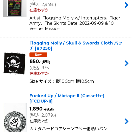
(
税込
:
2,948
)
.-
在庫わずか
Artist: Flogging Molly w/ Interrupters、Tiger
Army、The Skints Date: 2022-09-09 & 10
Venue: Mission …
Flogging Molly / Skull & Swords Cloth パッ
チ
[
87250
]
850
.-
(税別)
(
税込
:
935
)
.-
在庫わずか
Size サイズ：縦10.5cm 横10.5cm
Fucked Up / Mixtape II [Cassette]
[
FCDUP-II
]
1,890
.-
(税別)
(
税込
:
2,079
)
.-
在庫数 2点
カナダハードコアシーンで今一番熱いバン