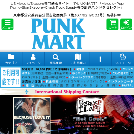
US Melodic/Skacore専門通販サイト "PUNKMART" 「Melodic~Pop
Punk~Ska/Skacore~Crack Rock Steady等の周辺バンドをセレクト」
東京都公安委員会公認古物商免許（第307792119003号）髙橋伸幸
メニュー
カート
ログイン
カテゴリ
マイページ
商品検索
ご利用案内
SALE ITEM