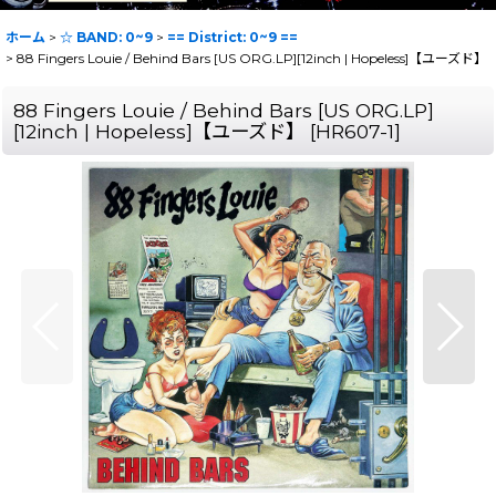
ホーム
>
☆ BAND: 0~9
>
== District: 0~9 ==
>
88 Fingers Louie / Behind Bars [US ORG.LP][12inch | Hopeless]【ユーズド】
88 Fingers Louie / Behind Bars [US ORG.LP]
[12inch | Hopeless]【ユーズド】
[
HR607-1
]