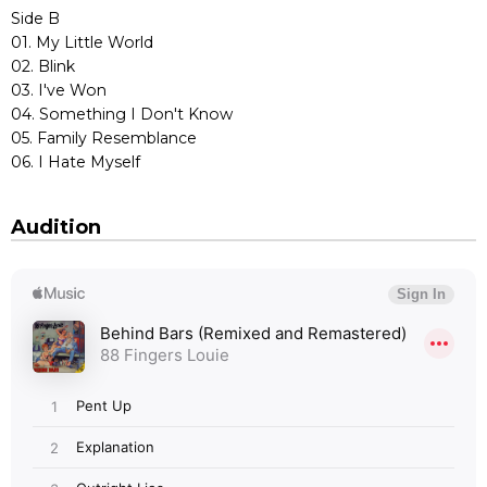
Side B
01. My Little World
02. Blink
03. I've Won
04. Something I Don't Know
05. Family Resemblance
06. I Hate Myself
Audition