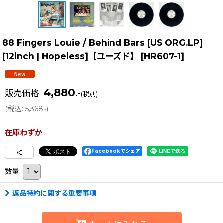
88 Fingers Louie / Behind Bars [US ORG.LP]
[12inch | Hopeless]【ユーズド】
[
HR607-1
]
4,880
販売価格
:
.-
(税別)
(
税込
:
5,368
)
.-
在庫わずか
Facebookでシェア
数量
:
返品特約に関する重要事項