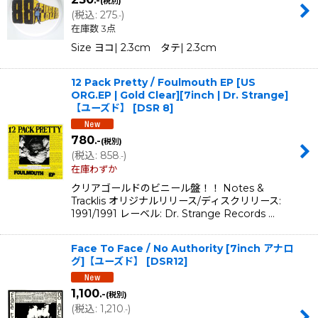
.-
(税別)
(
税込
:
275
)
.-
在庫数 3点
Size ヨコ| 2.3cm タテ| 2.3cm
12 Pack Pretty / Foulmouth EP [US
ORG.EP | Gold Clear][7inch | Dr. Strange]
【ユーズド】
[
DSR 8
]
780
.-
(税別)
(
税込
:
858
)
.-
在庫わずか
クリアゴールドのビニール盤！！ Notes &
Tracklis オリジナルリリース/ディスクリリース:
1991/1991 レーベル: Dr. Strange Records …
Face To Face / No Authority [7inch アナロ
グ]【ユーズド】
[
DSR12
]
1,100
.-
(税別)
(
税込
:
1,210
)
.-