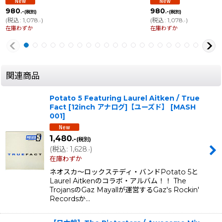
980
980
.-
.-
(税別)
(税別)
(
税込
:
1,078
)
(
税込
:
1,078
)
.-
.-
在庫わずか
在庫わずか
関連商品
Potato 5 Featuring Laurel Aitken / True
Fact [12inch アナログ]【ユーズド】
[
MASH
001
]
1,480
.-
(税別)
(
税込
:
1,628
)
.-
在庫わずか
ネオスカ〜ロックステディ・バンドPotato 5と
Laurel Aitkenのコラボ・アルバム！！ The
TrojansのGaz Mayallが運営するGaz's Rockin'
Recordsか…