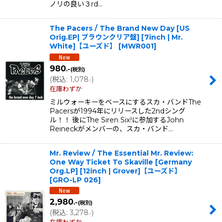
ノリの良い３rd…
The Pacers ‎/ The Brand New Day [US
Orig.EP| ブラウンクリア盤] [7inch | Mr.
White]【ユーズド】
[
MWR001
]
980
.-
(税別)
(
税込
:
1,078
)
.-
在庫わずか
ミルウォーキーをベースにするスカ・バンドThe
Pacersが1994年にリリースした2ndシング
ル！！ 後にThe Siren Six!に参加するJohn
Reineckがメンバーの、スカ・バンド…
Mr. Review / The Essential Mr. Review:
One Way Ticket To Skaville [Germany
Org.LP] [12inch | Grover]【ユーズド】
[
GRO-LP 026
]
2,980
.-
(税別)
(
税込
:
3,278
)
.-