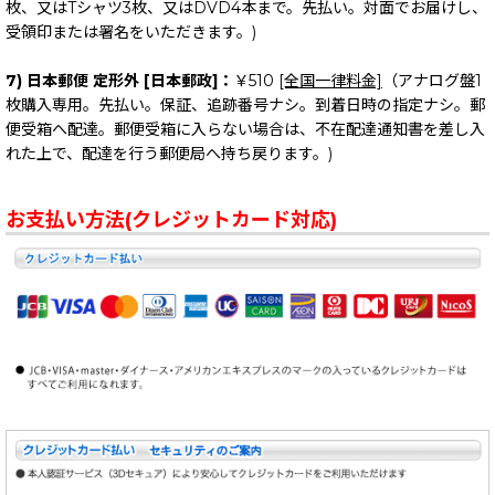
枚、又はTシャツ3枚、又はDVD4本まで。先払い。対面でお届けし、
受領印または署名をいただきます。)
7) 日本郵便 定形外 [日本郵政]：
￥510
[全国一律料金]
（アナログ盤1
枚購入専用。先払い。保証、追跡番号ナシ。到着日時の指定ナシ。郵
便受箱へ配達。郵便受箱に入らない場合は、不在配達通知書を差し入
れた上で、配達を行う郵便局へ持ち戻ります。)
お支払い方法(クレジットカード対応)