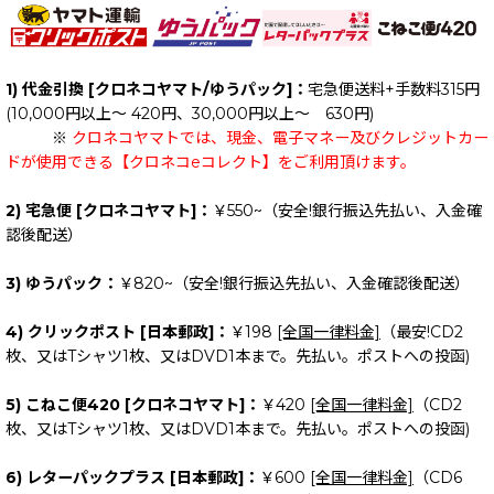
1) 代金引換 [クロネコヤマト/ゆうパック]：
宅急便送料+手数料315円
(10,000円以上～ 420円、30,000円以上～ 630円)
※
クロネコヤマトでは、現金、電子マネー及びクレジットカー
ドが使用できる【クロネコeコレクト】をご利用頂けます。
2) 宅急便 [クロネコヤマト]：
￥550~（安全!銀行振込先払い、入金確
認後配送）
3) ゆうパック：
￥820~（安全!銀行振込先払い、入金確認後配送）
4) クリックポスト [日本郵政]：
￥198
[全国一律料金]
（最安!CD2
枚、又はTシャツ1枚、又はDVD1本まで。先払い。ポストへの投函)
5) こねこ便420 [クロネコヤマト]：
￥420
[全国一律料金]
（CD2
枚、又はTシャツ1枚、又はDVD1本まで。先払い。ポストへの投函)
6) レターパックプラス [日本郵政]：
￥600
[全国一律料金]
（CD6