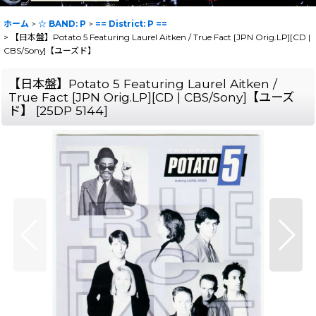
ホーム
>
☆ BAND: P
>
== District: P ==
>
【日本盤】Potato 5 Featuring Laurel Aitken / True Fact [JPN Orig.LP][CD |
CBS/Sony]【ユーズド】
【日本盤】Potato 5 Featuring Laurel Aitken /
True Fact [JPN Orig.LP][CD | CBS/Sony]【ユーズ
ド】
[
25DP 5144
]