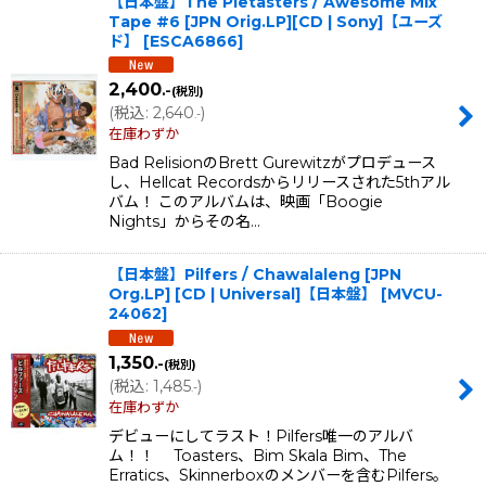
【日本盤】The Pietasters / Awesome Mix
Tape #6 [JPN Orig.LP][CD | Sony]【ユーズ
ド】
[
ESCA6866
]
2,400
.-
(税別)
(
税込
:
2,640
)
.-
在庫わずか
Bad RelisionのBrett Gurewitzがプロデュース
し、Hellcat Recordsからリリースされた5thアル
バム！ このアルバムは、映画「Boogie
Nights」からその名…
【日本盤】Pilfers / Chawalaleng [JPN
Org.LP] [CD | Universal]【日本盤】
[
MVCU-
24062
]
1,350
.-
(税別)
(
税込
:
1,485
)
.-
在庫わずか
デビューにしてラスト！Pilfers唯一のアルバ
ム！！ Toasters、Bim Skala Bim、The
Erratics、Skinnerboxのメンバーを含むPilfers。