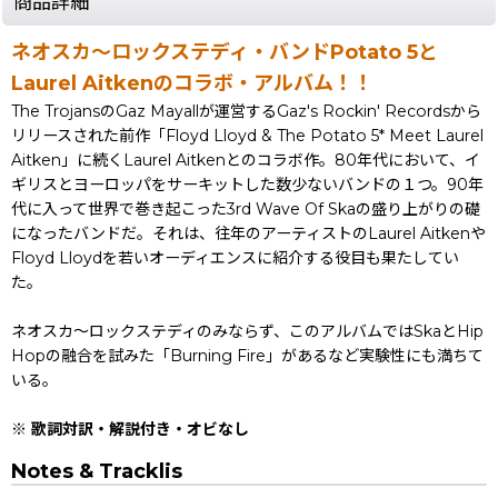
商品詳細
ネオスカ〜ロックステディ・バンドPotato 5と
Laurel Aitkenのコラボ・アルバム！！
The TrojansのGaz Mayallが運営するGaz's Rockin' Recordsから
リリースされた前作「Floyd Lloyd & The Potato 5* Meet Laurel
Aitken」に続くLaurel Aitkenとのコラボ作。80年代において、イ
ギリスとヨーロッパをサーキットした数少ないバンドの１つ。90年
代に入って世界で巻き起こった3rd Wave Of Skaの盛り上がりの礎
になったバンドだ。それは、往年のアーティストのLaurel Aitkenや
Floyd Lloydを若いオーディエンスに紹介する役目も果たしてい
た。
ネオスカ〜ロックステディのみならず、このアルバムではSkaとHip
Hopの融合を試みた「Burning Fire」があるなど実験性にも満ちて
いる。
※ 歌詞対訳・解説付き・オビなし
Notes & Tracklis