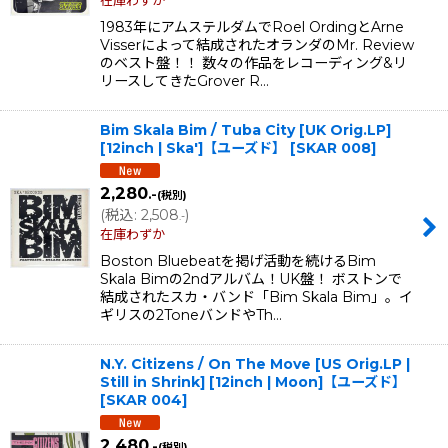
在庫わずか
1983年にアムステルダムでRoel OrdingとArne
Visserによって結成されたオランダのMr. Review
のベスト盤！！ 数々の作品をレコーディング&リ
リースしてきたGrover R…
Bim Skala Bim / Tuba City [UK Orig.LP]
[12inch | Ska']【ユーズド】
[
SKAR 008
]
2,280
.-
(税別)
(
税込
:
2,508
)
.-
在庫わずか
Boston Bluebeatを掲げ活動を続けるBim
Skala Bimの2ndアルバム！UK盤！ ボストンで
結成されたスカ・バンド「Bim Skala Bim」。イ
ギリスの2ToneバンドやTh…
N.Y. Citizens / On The Move [US Orig.LP |
Still in Shrink] [12inch | Moon]【ユーズド】
[
SKAR 004
]
2,480
.-
(税別)