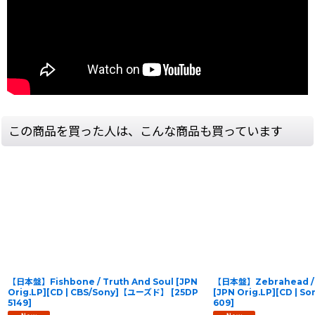
この商品を買った人は、こんな商品も買っています
【日本盤】Fishbone / Truth And Soul [JPN
【日本盤】Zebrahead / 
Orig.LP][CD | CBS/Sony]【ユーズド】
[
25DP
[JPN Orig.LP][CD |
5149
]
609
]