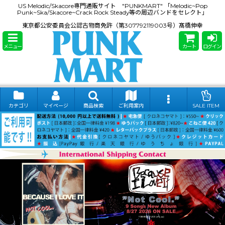
US Melodic/Skacore専門通販サイト "PUNKMART" 「Melodic~Pop
Punk~Ska/Skacore~Crack Rock Steady等の周辺バンドをセレクト」
東京都公安委員会公認古物商免許（第307792119003号）髙橋伸幸
メニュー
カート
ログイン
カテゴリ
マイページ
商品検索
ご利用案内
SALE ITEM