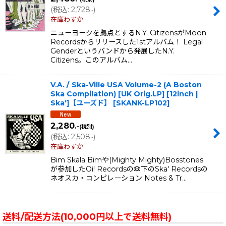
(
税込
:
2,728
)
.-
在庫わずか
ニューヨークを拠点とするN.Y. CitizensがMoon
Recordsからリリースした1stアルバム！ Legal
Genderというバンドから発展したN.Y.
Citizens。このアルバム…
V.A. / Ska-Ville USA Volume-2 (A Boston
Ska Compilation) [UK Orig.LP] [12inch |
Ska']【ユーズド】
[
SKANK-LP102
]
2,280
.-
(税別)
(
税込
:
2,508
)
.-
在庫わずか
Bim Skala Bimや(Mighty Mighty)Bosstones
が参加したOi! Recordsの傘下のSka' Recordsの
ネオスカ・コンピレーション Notes & Tr…
送料/配送方法(10,000円以上で送料無料)