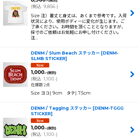
.-
(税別)
(
税込
:
9,856
)
.-
Size 注）着丈と身丈は、あくまで参考です。入荷
状況により、使用ボディーに変化が生じます。ご
了承ください。お時間を頂くこととなりますが、
採寸のご依頼はお気軽にお申し付けください。
注…
DENM / Slum Beach ステッカー
[
DENM-
SLMB STICKER
]
1,000
.-
(税別)
(
税込
:
1,100
)
.-
在庫数 2点
Size ヨコ| 9cm タテ| 7.5cm
DENM / Tagging ステッカー
[
DENM-TGGG
STICKER
]
1,000
.-
(税別)
(
税込
:
1,100
)
.-