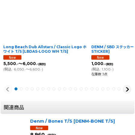
Long Beach Dub Allstars / Classic Logo ホ
DENM / SBD ステッカー
ワイト T/S
[
LBDAS-LOGO WH T/S
]
STICKER
]
5,500
～6,000
1,000
.-
.-
.-
(税別)
(税別)
(
税込
:
6,050
～6,600
)
(
税込
:
1,100
)
.-
.-
.-
在庫数 3点
関連商品
Denm / Bones T/S
[
DENM-BONE T/S
]
8,960