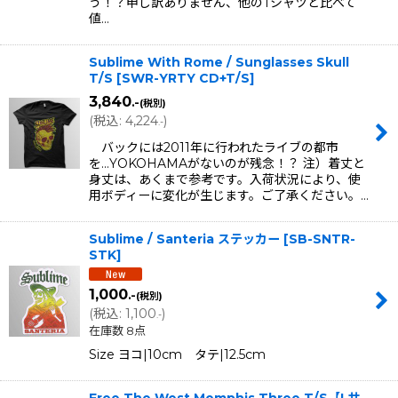
う！？申し訳ありません、他のTシャツと比べて
値…
Sublime With Rome / Sunglasses Skull
T/S
[
SWR-YRTY CD+T/S
]
3,840
.-
(税別)
(
税込
:
4,224
)
.-
バックには2011年に行われたライブの都市
を...YOKOHAMAがないのが残念！？ 注）着丈と
身丈は、あくまで参考です。入荷状況により、使
用ボディーに変化が生じます。ご了承ください。…
Sublime / Santeria ステッカー
[
SB-SNTR-
STK
]
1,000
.-
(税別)
(
税込
:
1,100
)
.-
在庫数 8点
Size ヨコ|10cm タテ|12.5cm