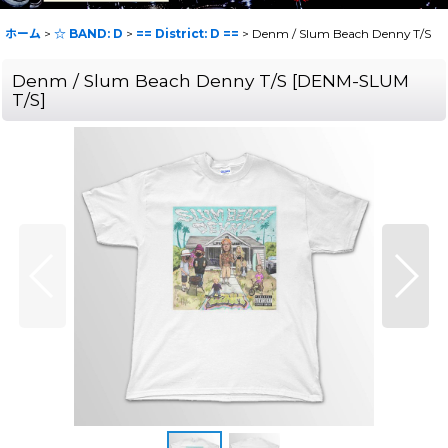
ホーム
>
☆ BAND: D
>
== District: D ==
>
Denm / Slum Beach Denny T/S
Denm / Slum Beach Denny T/S
[
DENM-SLUM
T/S
]