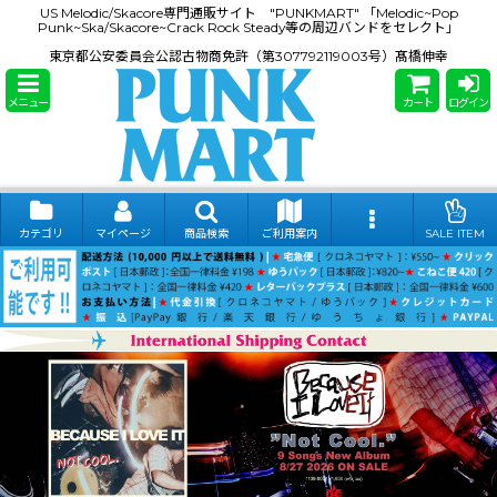
US Melodic/Skacore専門通販サイト "PUNKMART" 「Melodic~Pop
Punk~Ska/Skacore~Crack Rock Steady等の周辺バンドをセレクト」
東京都公安委員会公認古物商免許（第307792119003号）髙橋伸幸
メニュー
カート
ログイン
カテゴリ
マイページ
商品検索
ご利用案内
SALE ITEM