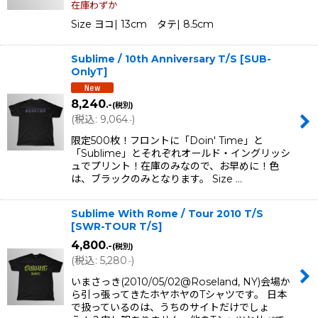
在庫わずか
Size ヨコ| 13cm タテ| 8.5cm
Sublime / 10th Anniversary T/S
[
SUB-
OnlyT
]
8,240
.-
(税別)
(
税込
:
9,064
)
.-
限定500枚！フロントに「Doin' Time」と
「Sublime」とそれぞれオールド・イングリッシ
ュでプリント！在庫のみなので、お早めに！色
は、ブラックのみとなります。 Size …
Sublime With Rome / Tour 2010 T/S
[
SWR-TOUR T/S
]
4,800
.-
(税別)
(
税込
:
5,280
)
.-
いまさっき(2010/05/02@Roseland, NY)会場か
ら引っ張ってきたホヤホヤのTシャツです。 日本
で扱っているのは、うちのサイトだけでしょ