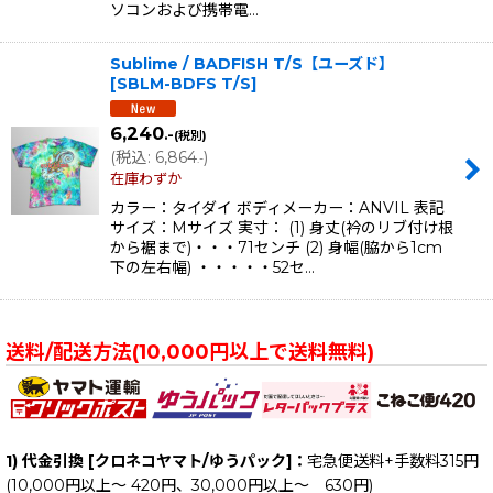
ソコンおよび携帯電…
Sublime / BADFISH T/S【ユーズド】
[
SBLM-BDFS T/S
]
6,240
.-
(税別)
(
税込
:
6,864
)
.-
在庫わずか
カラー：タイダイ ボディメーカー：ANVIL 表記
サイズ：Mサイズ 実寸： (1) 身丈(衿のリブ付け根
から裾まで)・・・71センチ (2) 身幅(脇から1cm
下の左右幅) ・・・・・52セ…
送料/配送方法(10,000円以上で送料無料)
1) 代金引換 [クロネコヤマト/ゆうパック]：
宅急便送料+手数料315円
(10,000円以上～ 420円、30,000円以上～ 630円)