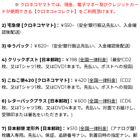
※
クロネコヤマトでは、現金、電子マネー及びクレジットカー
ドが使用できる【クロネコeコレクト】をご利用頂けます。
2) 宅急便 [クロネコヤマト]：
￥550~（安全!銀行振込先払い、入金確
認後配送）
3) ゆうパック：
￥820~（安全!銀行振込先払い、入金確認後配送）
4) クリックポスト [日本郵政]：
￥198
[全国一律料金]
（最安!CD2
枚、又はTシャツ1枚、又はDVD1本まで。先払い。ポストへの投函)
5) こねこ便420 [クロネコヤマト]：
￥420
[全国一律料金]
（CD2
枚、又はTシャツ1枚、又はDVD1本まで。先払い。ポストへの投函)
6) レターパックプラス [日本郵政]：
￥600
[全国一律料金]
（CD6
枚、又はTシャツ3枚、又はDVD4本まで。先払い。対面でお届けし、
受領印または署名をいただきます。)
7) 日本郵便 定形外 [日本郵政]：
￥510
[全国一律料金]
（アナログ盤1
枚購入専用。先払い。保証、追跡番号ナシ。到着日時の指定ナシ。郵