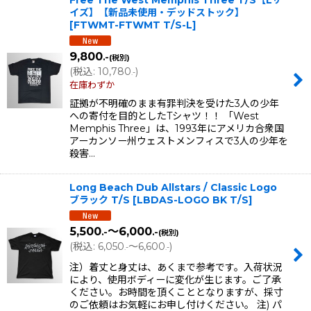
Free The West Memphis Three T/S【Lサ
イズ】【新品未使用・デッドストック】
[
FTWMT-FTWMT T/S-L
]
9,800
.-
(税別)
(
税込
:
10,780
)
.-
在庫わずか
証拠が不明確のまま有罪判決を受けた3人の少年
への寄付を目的としたTシャツ！！ 「West
Memphis Three」は、1993年にアメリカ合衆国
アーカンソー州ウェストメンフィスで3人の少年を
殺害…
Long Beach Dub Allstars / Classic Logo
ブラック T/S
[
LBDAS-LOGO BK T/S
]
5,500
～6,000
.-
.-
(税別)
(
税込
:
6,050
～6,600
)
.-
.-
注）着丈と身丈は、あくまで参考です。入荷状況
により、使用ボディーに変化が生じます。ご了承
ください。お時間を頂くこととなりますが、採寸
のご依頼はお気軽にお申し付けください。 注) パ