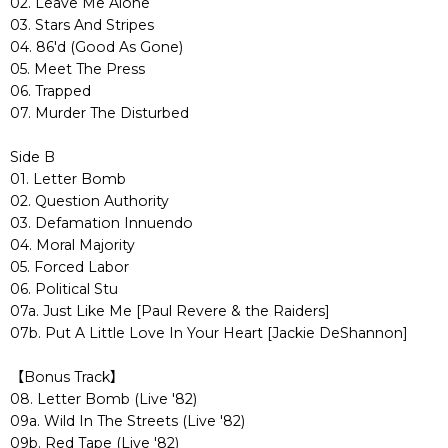
02. Leave Me Alone
03. Stars And Stripes
04. 86'd (Good As Gone)
05. Meet The Press
06. Trapped
07. Murder The Disturbed
Side B
01. Letter Bomb
02. Question Authority
03. Defamation Innuendo
04. Moral Majority
05. Forced Labor
06. Political Stu
07a. Just Like Me [Paul Revere & the Raiders]
07b. Put A Little Love In Your Heart [Jackie DeShannon]
【Bonus Track】
08. Letter Bomb (Live '82)
09a. Wild In The Streets (Live '82)
09b. Red Tape (Live '82)