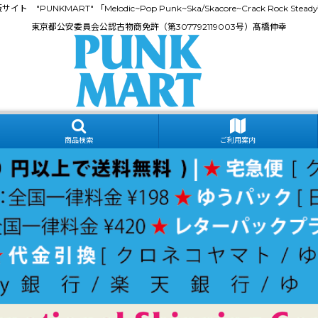
門通販サイト "PUNKMART" 「Melodic~Pop Punk~Ska/Skacore~Crack Rock
東京都公安委員会公認古物商免許（第307792119003号）髙橋伸幸
商品検索
ご利用案内