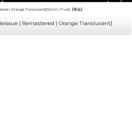
emastered | Orange Translucent][12inch | Trust]【新品】
 | Reissue | Remastered | Orange Translucent]