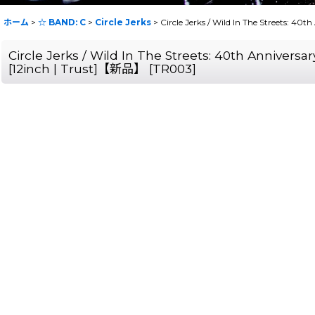
ホーム
>
☆ BAND: C
>
Circle Jerks
>
Circle Jerks / Wild In The Streets: 40
Circle Jerks / Wild In The Streets: 40th Anniversa
[12inch | Trust]【新品】
[
TR003
]