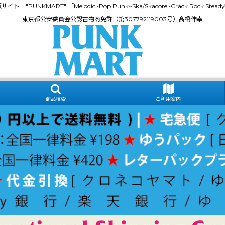
門通販サイト "PUNKMART" 「Melodic~Pop Punk~Ska/Skacore~Crack Rock
東京都公安委員会公認古物商免許（第307792119003号）髙橋伸幸
商品検索
ご利用案内