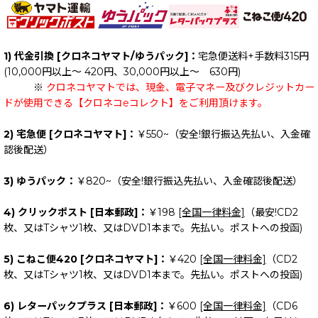
1) 代金引換 [クロネコヤマト/ゆうパック]：
宅急便送料+手数料315円
(10,000円以上～ 420円、30,000円以上～ 630円)
※
クロネコヤマトでは、現金、電子マネー及びクレジットカー
ドが使用できる【クロネコeコレクト】をご利用頂けます。
2) 宅急便 [クロネコヤマト]：
￥550~（安全!銀行振込先払い、入金確
認後配送）
3) ゆうパック：
￥820~（安全!銀行振込先払い、入金確認後配送）
4) クリックポスト [日本郵政]：
￥198
[全国一律料金]
（最安!CD2
枚、又はTシャツ1枚、又はDVD1本まで。先払い。ポストへの投函)
5) こねこ便420 [クロネコヤマト]：
￥420
[全国一律料金]
（CD2
枚、又はTシャツ1枚、又はDVD1本まで。先払い。ポストへの投函)
6) レターパックプラス [日本郵政]：
￥600
[全国一律料金]
（CD6