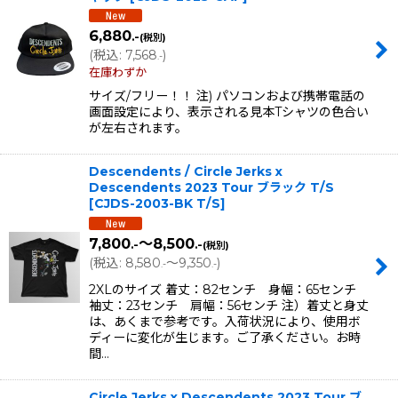
6,880
.-
(税別)
(
税込
:
7,568
)
.-
在庫わずか
サイズ/フリー！！ 注) パソコンおよび携帯電話の
画面設定により、表示される見本Tシャツの色合い
が左右されます。
Descendents / Circle Jerks x
Descendents 2023 Tour ブラック T/S
[
CJDS-2003-BK T/S
]
7,800
～8,500
.-
.-
(税別)
(
税込
:
8,580
～9,350
)
.-
.-
2XLのサイズ 着丈：82センチ 身幅：65センチ
袖丈：23センチ 肩幅：56センチ 注）着丈と身丈
は、あくまで参考です。入荷状況により、使用ボ
ディーに変化が生じます。ご了承ください。お時
間…
Circle Jerks x Descendents 2023 Tour ブ