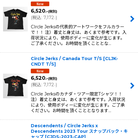
6,520
.-
(税別)
(
税込
:
7,172
)
.-
CIrcle Jerksの代表的アートワークをフルカラー
で！！ 注）着丈と身丈は、あくまで参考です。入
荷状況により、使用ボディーに変化が生じます。
ご了承ください。お時間を頂くこととな…
Circle Jerks / Canada Tour T/S
[
CLJK-
CNDT T/S
]
6,520
.-
(税別)
(
税込
:
7,172
)
.-
CIrcle Jerksのカナダ・ツアー限定Tシャツ！！
注）着丈と身丈は、あくまで参考です。入荷状況
により、使用ボディーに変化が生じます。ご了承
ください。お時間を頂くこととなります…
Descendents / Circle Jerks x
Descendents 2023 Tour スナップバック・キ
ャップ
[
CJDS-2023-CAP
]