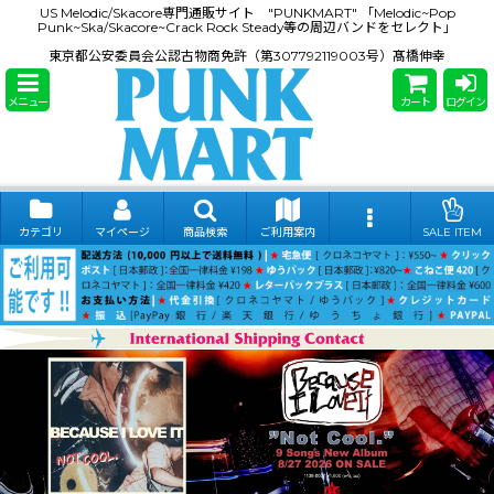
US Melodic/Skacore専門通販サイト "PUNKMART" 「Melodic~Pop
Punk~Ska/Skacore~Crack Rock Steady等の周辺バンドをセレクト」
東京都公安委員会公認古物商免許（第307792119003号）髙橋伸幸
メニュー
カート
ログイン
カテゴリ
マイページ
商品検索
ご利用案内
SALE ITEM