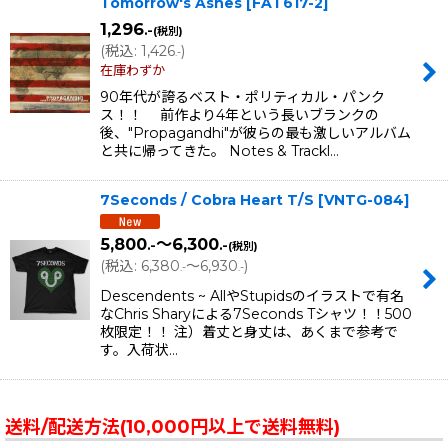
Tomorrow's Ashes
[
FAT617-2
]
1,296
.-
(税別)
(
税込
:
1,426
)
.-
在庫わずか
90年代が誇るベスト・ポリティカル・パンク
ス！！ 前作より4年という長いブランクの
後、"Propagandhi"が彼らの最も激しいアルバム
と共に帰ってきた。 Notes & Trackl…
7Seconds / Cobra Heart T/S
[
VNTG-084
]
5,800
～6,300
.-
.-
(税別)
(
税込
:
6,380
～6,930
)
.-
.-
Descendents ~ AllやStupidsのイラストで有名
なChris Sharyによる7Seconds Tシャツ！！500
枚限定！！ 注）着丈と身丈は、あくまで参考で
す。入荷状…
送料/配送方法(10,000円以上で送料無料)