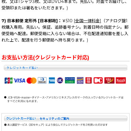
枚、又はTシャツ3枚、又はDVD4本まで。先払い。対面でお届けし、
受領印または署名をいただきます。)
7) 日本郵便 定形外 [日本郵政]：
￥510
[全国一律料金]
（アナログ盤1
枚購入専用。先払い。保証、追跡番号ナシ。到着日時の指定ナシ。郵
便受箱へ配達。郵便受箱に入らない場合は、不在配達通知書を差し入
れた上で、配達を行う郵便局へ持ち戻ります。)
お支払い方法(クレジットカード対応)