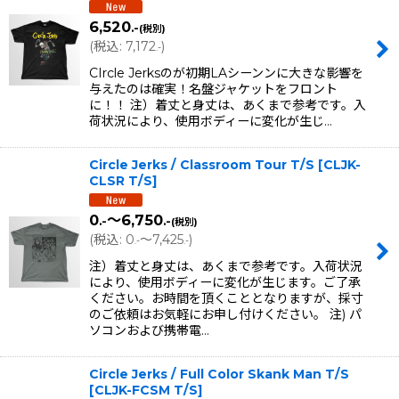
6,520
.-
(税別)
(
税込
:
7,172
)
.-
CIrcle Jerksのが初期LAシーンンに大きな影響を
与えたのは確実！名盤ジャケットをフロント
に！！ 注）着丈と身丈は、あくまで参考です。入
荷状況により、使用ボディーに変化が生じ…
Circle Jerks / Classroom Tour T/S
[
CLJK-
CLSR T/S
]
0
～6,750
.-
.-
(税別)
(
税込
:
0
～7,425
)
.-
.-
注）着丈と身丈は、あくまで参考です。入荷状況
により、使用ボディーに変化が生じます。ご了承
ください。お時間を頂くこととなりますが、採寸
のご依頼はお気軽にお申し付けください。 注) パ
ソコンおよび携帯電…
Circle Jerks / Full Color Skank Man T/S
[
CLJK-FCSM T/S
]