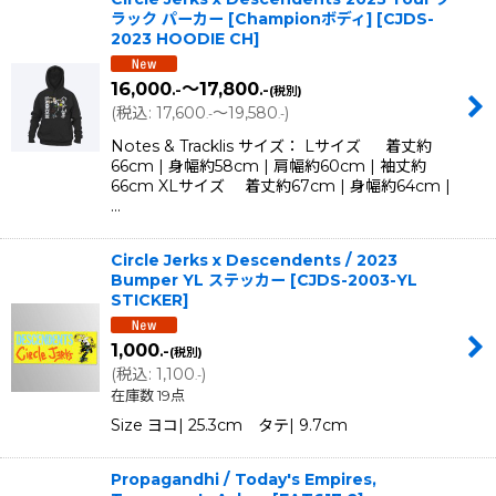
ラック パーカー [Championボディ]
[
CJDS-
2023 HOODIE CH
]
16,000
～17,800
.-
.-
(税別)
(
税込
:
17,600
～19,580
)
.-
.-
Notes & Tracklis サイズ： Lサイズ 着丈約
66cm | 身幅約58cm | 肩幅約60cm | 袖丈約
66cm XLサイズ 着丈約67cm | 身幅約64cm |
…
Circle Jerks x Descendents / 2023
Bumper YL ステッカー
[
CJDS-2003-YL
STICKER
]
1,000
.-
(税別)
(
税込
:
1,100
)
.-
在庫数 19点
Size ヨコ| 25.3cm タテ| 9.7cm
Propagandhi / Today's Empires,