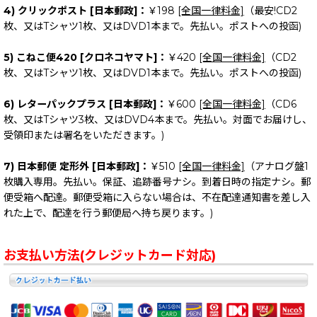
4) クリックポスト [日本郵政]：
￥198
[全国一律料金]
（最安!CD2
枚、又はTシャツ1枚、又はDVD1本まで。先払い。ポストへの投函)
5) こねこ便420 [クロネコヤマト]：
￥420
[全国一律料金]
（CD2
枚、又はTシャツ1枚、又はDVD1本まで。先払い。ポストへの投函)
6) レターパックプラス [日本郵政]：
￥600
[全国一律料金]
（CD6
枚、又はTシャツ3枚、又はDVD4本まで。先払い。対面でお届けし、
受領印または署名をいただきます。)
7) 日本郵便 定形外 [日本郵政]：
￥510
[全国一律料金]
（アナログ盤1
枚購入専用。先払い。保証、追跡番号ナシ。到着日時の指定ナシ。郵
便受箱へ配達。郵便受箱に入らない場合は、不在配達通知書を差し入
れた上で、配達を行う郵便局へ持ち戻ります。)
お支払い方法(クレジットカード対応)