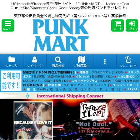
US Melodic/Skacore専門通販サイト "PUNKMART" 「Melodic~Pop
Punk~Ska/Skacore~Crack Rock Steady等の周辺バンドをセレクト」
東京都公安委員会公認古物商免許（第307792119003号）髙橋伸幸
メニュー
カート
ログイン
カテゴリ
マイページ
商品検索
ご利用案内
SALE ITEM