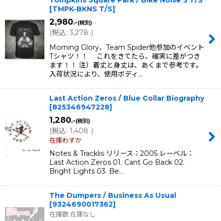
[
TMPK-BKNS T/S
]
2,980
.-
(税別)
(
税込
:
3,278
)
.-
Morning Glory、Team Spider他参加のイベント
Tシャツ！！ これをきてたら、確実に差がつき
ます！！ 注）着丈と身丈は、あくまで参考です。
入荷状況により、使用ボディ…
Last Action Zeros / Blue Collar Biography
[
825346947228
]
1,280
.-
(税別)
(
税込
:
1,408
)
.-
在庫わずか
Notes & Tracklis リリース：2005 レーベル：
Last Action Zeros 01. Cant Go Back 02.
Bright Lights 03. Be…
The Dumpers / Business As Usual
[
9324690017362
]
在庫数 在庫なし