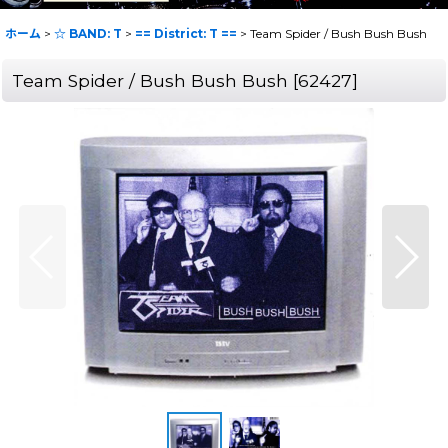
ホーム
>
☆ BAND: T
>
== District: T ==
>
Team Spider / Bush Bush Bush
Team Spider / Bush Bush Bush
[
62427
]