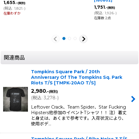
[
180802
]
1,655
.-
(税別)
1,751
.-
(
税込
:
1,821
)
(税別)
.-
(
税込
:
1,926
)
在庫わずか
.-
在庫数 2点
関連商品
Tompkins Square Park / 20th
Anniversary Of The Tompkins Sq. Park
Riots T/S
[
TMPK-20AO T/S
]
2,980
.-
(税別)
(
税込
:
3,278
)
.-
Leftover Crack、Team Spider、Star Fucking
Hipsters他参加のイベントTシャツ！！ 注）着丈
と身丈は、あくまで参考です。入荷状況により、
使用ボデ…
Tompkins Square Park / Bike Noise 3 T/S