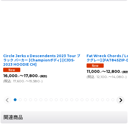
Circle Jerks x Descendents 2023 Tour ブ
Fat Wreck Chords /
ラック パーカー [Championボディ]
[
CJDS-
クグレー]
[
FAT845ZIP-
2023 HOODIE CH
]
11,000
～12,800
.-
.-
(税別
16,000
～17,800
.-
.-
(税別)
(
税込
:
12,100
～14,080
)
.-
.-
(
税込
:
17,600
～19,580
)
.-
.-
関連商品