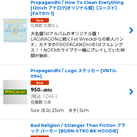
Propagandhi / How To Clean Everything
[12inch アナログ|オリジナル盤]【ユーズド】
[
FAT911-1
]
在庫数 在庫なし
大名盤1stアルバムのオリジナル盤！
LAGWAGONに続くFat Wreckからの新人バン
ド、カナダのPROPAGANDHIの1stフルレング
ス！！NOFXのライブで一緒にプレイしていた仲
間が始め…
Propagandhi / Logo ステッカー
[
VNTG-
094
]
950
.-
(税別)
(
税込
:
1,045
)
.-
在庫数 13点
Size ヨコ| 23cm タテ| 5cm
Bad Religion / Stranger Than Fiction ブラ
ック パーカー
[
BDRN-STRG BK HOODIE
]