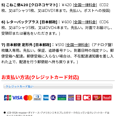
5) こねこ便420 [クロネコヤマト]：
￥420
[全国一律料金]
（CD2
枚、又はTシャツ1枚、又はDVD1本まで。先払い。ポストへの投函)
6) レターパックプラス [日本郵政]：
￥600
[全国一律料金]
（CD6
枚、又はTシャツ3枚、又はDVD4本まで。先払い。対面でお届けし、
受領印または署名をいただきます。)
7) 日本郵便 定形外 [日本郵政]：
￥510
[全国一律料金]
（アナログ盤1
枚購入専用。先払い。保証、追跡番号ナシ。到着日時の指定ナシ。郵
便受箱へ配達。郵便受箱に入らない場合は、不在配達通知書を差し入
れた上で、配達を行う郵便局へ持ち戻ります。)
お支払い方法(クレジットカード対応)