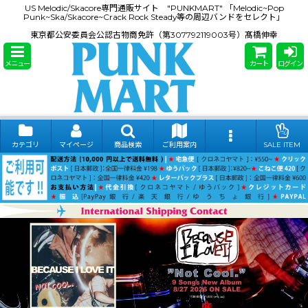
US Melodic/Skacore専門通販サイト "PUNKMART" 「Melodic~Pop
Punk~Ska/Skacore~Crack Rock Steady等の周辺バンドをセレクト」
東京都公安委員会公認古物商免許（第307792119003号）髙橋伸幸
メニュー
カート
ログイン
カテゴリ
マイページ
商品検索
ご利用案内
SALE ITEM