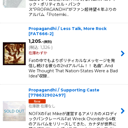
ック・ポリティカル・パンク
ス"PROPAGANDHI"がファン超待望４年ぶりの
アルバム「Potemki…
Propagandhi / Less Talk, More Rock
[
FAT666-2
]
1,205
.-
(税別)
(
税込
:
1,326
)
.-
在庫わずか
Fatの中でもよりポリティカルなメッセージを発
信し続ける彼らの2ndアルバム！！ 名曲"...And
We Thought That Nation-States Were a Bad
Idea"収録…
Propagandhi / Supporting Caste
[
778632902497
]
在庫数 在庫なし
NOFXのFat Mikeが運営するアメリカのメロディ
ックパンクレーベルFat Wreck Chordsから4枚
のアルバムをリリースしてきた、カナダが世界に