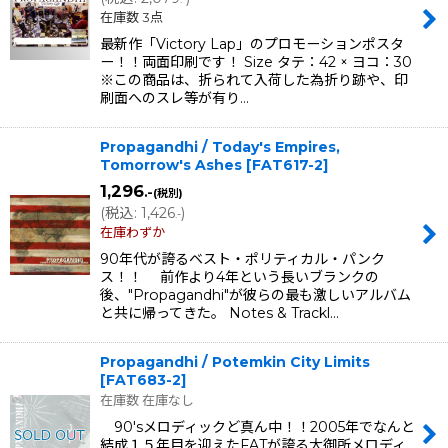
在庫数 3点
最新作「Victory Lap」のプロモーションポスタ
ー！！両面印刷です！ Size タテ：42 × ヨコ：30
※この商品は、折られて入荷した為折り跡や、印
刷面へのスレ等が有り…
Propagandhi / Today's Empires,
Tomorrow's Ashes
[
FAT617-2
]
1,296
.-
(税別)
(
税込
:
1,426
)
.-
在庫わずか
90年代が誇るベスト・ポリティカル・パンク
ス！！ 前作より4年という長いブランクの
後、"Propagandhi"が彼らの最も激しいアルバム
と共に帰ってきた。 Notes & Trackl…
Propagandhi / Potemkin City Limits
[
FAT683-2
]
在庫数 在庫なし
90'sメロディックど真ん中！！2005年でなんと
結成１５年目を迎えたFATが誇る大御所メロディ