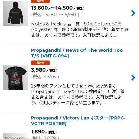
13,800
～14,500
.-
.-
(税別)
(
税込
:
15,180
～15,950
)
.-
.-
Notes & Tracklis 品 質：50% Cotton. 50%
Polyester 詳 細：Gildan製ボディ 注）着丈と身
丈は、あくまで参考です。入荷状況により…
Propagandhi / News Of The World Too
T/S
[
VNTG-094
]
3,980
.-
(税別)
(
税込
:
4,378
)
.-
23年間のファンとしてBrian Walsbyが描く
Propagandhi Tシャツ！500枚限定！！ 注）着
丈と身丈は、あくまで参考です。入荷状況によ
り、使用ボディーに変化が生じます。…
Propagandi / Victory Lap ポスター
[
PRPG-
VCTR POSTER
]
1,890
.-
(税別)
(
税込
:
2,079
)
.-