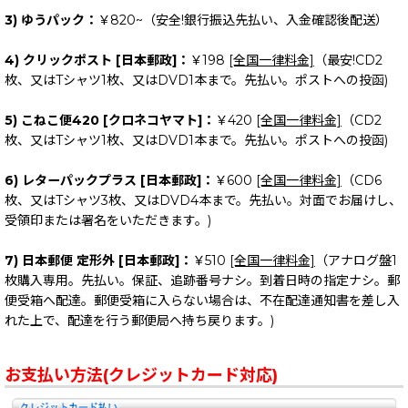
3) ゆうパック：
￥820~（安全!銀行振込先払い、入金確認後配送）
4) クリックポスト [日本郵政]：
￥198
[全国一律料金]
（最安!CD2
枚、又はTシャツ1枚、又はDVD1本まで。先払い。ポストへの投函)
5) こねこ便420 [クロネコヤマト]：
￥420
[全国一律料金]
（CD2
枚、又はTシャツ1枚、又はDVD1本まで。先払い。ポストへの投函)
6) レターパックプラス [日本郵政]：
￥600
[全国一律料金]
（CD6
枚、又はTシャツ3枚、又はDVD4本まで。先払い。対面でお届けし、
受領印または署名をいただきます。)
7) 日本郵便 定形外 [日本郵政]：
￥510
[全国一律料金]
（アナログ盤1
枚購入専用。先払い。保証、追跡番号ナシ。到着日時の指定ナシ。郵
便受箱へ配達。郵便受箱に入らない場合は、不在配達通知書を差し入
れた上で、配達を行う郵便局へ持ち戻ります。)
お支払い方法(クレジットカード対応)