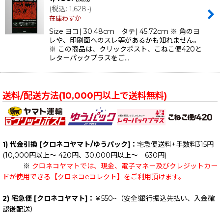
(
税込
:
1,628
)
.-
在庫わずか
Size ヨコ| 30.48cm タテ| 45.72cm ※ 角のヨ
レや、印刷面へのスレ等があるかも知れません。
※ この商品は、クリックポスト、こねこ便420と
レターパックプラスをご…
送料/配送方法(10,000円以上で送料無料)
1) 代金引換 [クロネコヤマト/ゆうパック]：
宅急便送料+手数料315円
(10,000円以上～ 420円、30,000円以上～ 630円)
※
クロネコヤマトでは、現金、電子マネー及びクレジットカー
ドが使用できる【クロネコeコレクト】をご利用頂けます。
2) 宅急便 [クロネコヤマト]：
￥550~（安全!銀行振込先払い、入金確
認後配送）