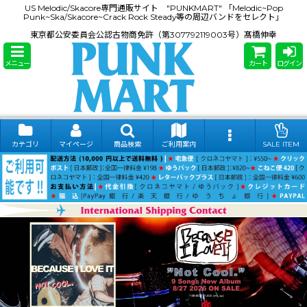
US Melodic/Skacore専門通販サイト "PUNKMART" 「Melodic~Pop
Punk~Ska/Skacore~Crack Rock Steady等の周辺バンドをセレクト」
東京都公安委員会公認古物商免許（第307792119003号）髙橋伸幸
メニュー
カート
ログイン
カテゴリ
マイページ
商品検索
ご利用案内
SALE ITEM