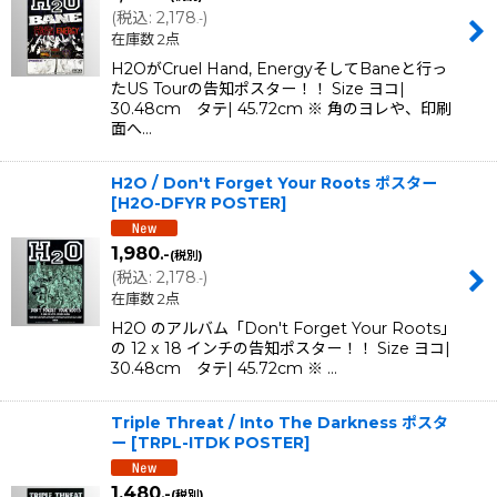
(
税込
:
2,178
)
.-
在庫数 2点
H2OがCruel Hand, EnergyそしてBaneと行っ
たUS Tourの告知ポスター！！ Size ヨコ|
30.48cm タテ| 45.72cm ※ 角のヨレや、印刷
面へ…
H2O / Don't Forget Your Roots ポスター
[
H2O-DFYR POSTER
]
1,980
.-
(税別)
(
税込
:
2,178
)
.-
在庫数 2点
H2O のアルバム「Don't Forget Your Roots」
の 12 x 18 インチの告知ポスター！！ Size ヨコ|
30.48cm タテ| 45.72cm ※ …
Triple Threat / Into The Darkness ポスタ
ー
[
TRPL-ITDK POSTER
]
1,480
.-
(税別)