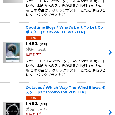
Size ヨコ| 45.72cm タテ| 30.48cm ※ 角のヨ
レや、印刷面へのスレ等があるかも知れません。
※ この商品は、クリックポスト、こねこ便420と
レターパックプラスをご…
Goodtime Boys / What's Left To Let Go
ポスター
[
GDBY-WLTL POSTER
]
1,480
.-
(税別)
(
税込
:
1,628
)
.-
在庫わずか
Size ヨコ| 30.48cm タテ| 45.72cm ※ 角のヨ
レや、印刷面へのスレ等があるかも知れません。
※ この商品は、クリックポスト、こねこ便420と
レターパックプラスをご…
Octaves / Which Way The Wind Blows ポ
スター
[
OCTV-WWTW POSTER
]
1,480
.-
(税別)
(
税込
:
1,628
)
.-
在庫わずか