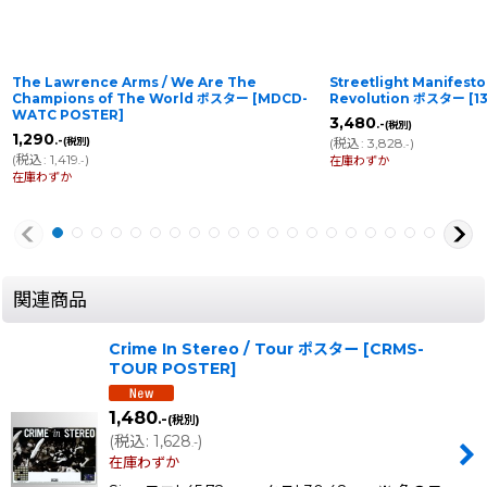
The Lawrence Arms / We Are The
Streetlight Manifesto
Champions of The World ポスター
[
MDCD-
Revolution ポスター
[
1
WATC POSTER
]
3,480
.-
(税別)
1,290
.-
(税別)
(
税込
:
3,828
)
.-
(
税込
:
1,419
)
在庫わずか
.-
在庫わずか
関連商品
Crime In Stereo / Tour ポスター
[
CRMS-
TOUR POSTER
]
1,480
.-
(税別)
(
税込
:
1,628
)
.-
在庫わずか