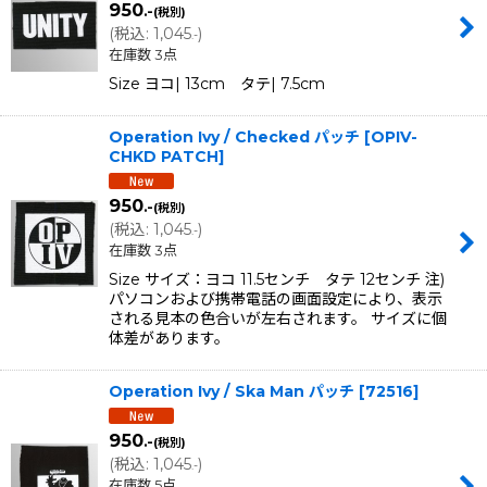
950
.-
(税別)
(
税込
:
1,045
)
.-
在庫数 3点
Size ヨコ| 13cm タテ| 7.5cm
Operation Ivy / Checked パッチ
[
OPIV-
CHKD PATCH
]
950
.-
(税別)
(
税込
:
1,045
)
.-
在庫数 3点
Size サイズ：ヨコ 11.5センチ タテ 12センチ 注)
パソコンおよび携帯電話の画面設定により、表示
される見本の色合いが左右されます。 サイズに個
体差があります。
Operation Ivy / Ska Man パッチ
[
72516
]
950
.-
(税別)
(
税込
:
1,045
)
.-
在庫数 5点