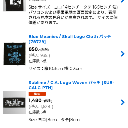
Size サイズ：ヨコ 14センチ タテ 16.5センチ 注)
パソコンおよび携帯電話の画面設定により、表示
される見本の色合いが左右されます。 サイズに個
体差があります。
Blue Meanies / Skull Logo Cloth パッチ
[
78729
]
850
.-
(税別)
(
税込
:
935
)
.-
在庫数 3点
サイズ：縦10.3cm 横10.3cm
Sublime / C.A. Logo Woven パッチ
[
SUB-
CALG-PTH
]
1,480
.-
(税別)
(
税込
:
1,628
)
.-
在庫数 5点
Size ヨコ|8cm タテ|8cm