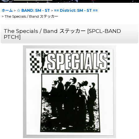
ホーム
>
☆ BAND: SM - ST
>
== District: SM - ST ==
>
The Specials / Band ステッカー
The Specials / Band ステッカー
[
SPCL-BAND
PTCH
]