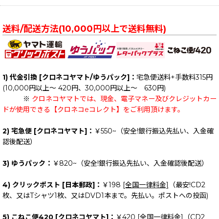
送料/配送方法(10,000円以上で送料無料)
1) 代金引換 [クロネコヤマト/ゆうパック]：
宅急便送料+手数料315円
(10,000円以上～ 420円、30,000円以上～ 630円)
※
クロネコヤマトでは、現金、電子マネー及びクレジットカー
ドが使用できる【クロネコeコレクト】をご利用頂けます。
2) 宅急便 [クロネコヤマト]：
￥550~（安全!銀行振込先払い、入金確
認後配送）
3) ゆうパック：
￥820~（安全!銀行振込先払い、入金確認後配送）
4) クリックポスト [日本郵政]：
￥198
[全国一律料金]
（最安!CD2
枚、又はTシャツ1枚、又はDVD1本まで。先払い。ポストへの投函)
5) こねこ便420 [クロネコヤマト]：
￥420
[全国一律料金]
（CD2