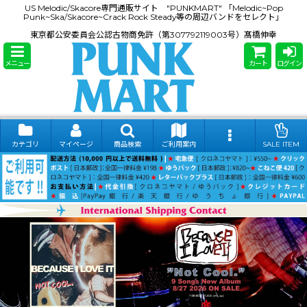
US Melodic/Skacore専門通販サイト "PUNKMART" 「Melodic~Pop
Punk~Ska/Skacore~Crack Rock Steady等の周辺バンドをセレクト」
東京都公安委員会公認古物商免許（第307792119003号）髙橋伸幸
メニュー
カート
ログイン
カテゴリ
マイページ
商品検索
ご利用案内
SALE ITEM