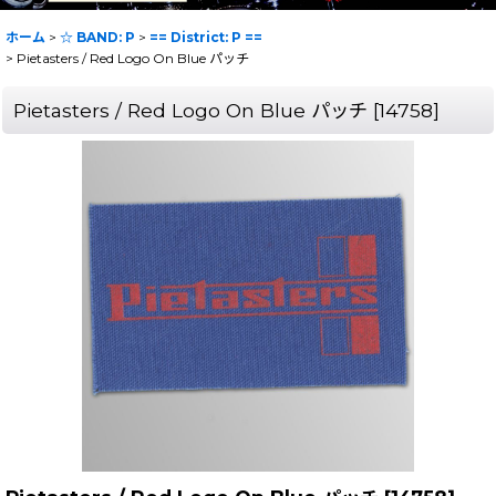
ホーム
>
☆ BAND: P
>
== District: P ==
>
Pietasters / Red Logo On Blue パッチ
Pietasters / Red Logo On Blue パッチ
[
14758
]