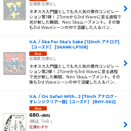
在庫数 在庫なし
ネオスカ入門盤としても大人気の傑作コンピレー
ション第1弾！ 2Toneから3rd Waveに至る過程で
光が射した瞬間、Neo Skaムーブメント。その後
も3rd Waveシーンの中で活躍した人＆バン…
V.A. / Ska For Ska's Sake [12inch アナログ]
【ユーズド】
[
SKANK-LP108
]
在庫数 在庫なし
ネオスカ入門盤としても大人気の傑作コンピレー
ション第2弾！ 2Toneから3rd Waveに至る過程
で光が射した瞬間、Neo Skaムーブメント。その
後も3rd Waveシーンの中で活躍した人＆バン…
V.A. / On Safari With.. 2 [7inch アナログ・
オレンジクリアー盤]【ユーズド】
[
BHY-002
]
680
.-
(税別)
(
税込
:
748
)
.-
在庫わずか