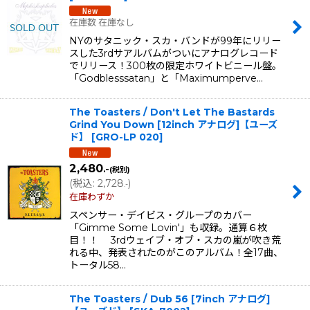
在庫数 在庫なし
NYのサタニック・スカ・バンドが99年にリリー
スした3rdサアルバムがついにアナログレコード
でリリース！300枚の限定ホワイトビニール盤。
「Godblesssatan」と「Maximumperve…
The Toasters / Don't Let The Bastards
Grind You Down [12inch アナログ]【ユーズ
ド】
[
GRO-LP 020
]
2,480
.-
(税別)
(
税込
:
2,728
)
.-
在庫わずか
スペンサー・デイビス・グループのカバー
「Gimme Some Lovin'」も収録。通算６枚
目！！ 3rdウェイブ・オブ・スカの嵐が吹き荒
れる中、発表されたのがこのアルバム！全17曲、
トータル58…
The Toasters / Dub 56 [7inch アナログ]