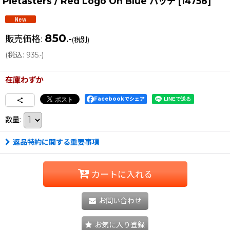
Pietasters / Red Logo On Blue パッチ
[
14758
]
850
販売価格
:
.-
(税別)
(
税込
:
935
)
.-
在庫わずか
Facebookでシェア
数量
:
返品特約に関する重要事項
カートに入れる
お問い合わせ
お気に入り登録