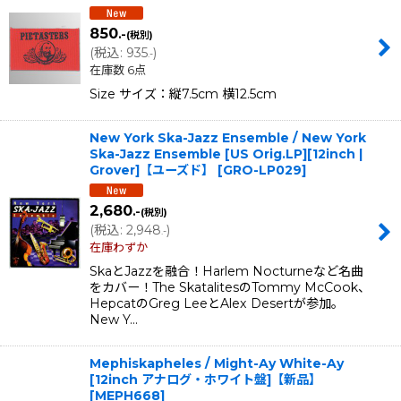
850
.-
(税別)
(
税込
:
935
)
.-
在庫数 6点
Size サイズ：縦7.5cm 横12.5cm
New York Ska-Jazz Ensemble / New York
Ska-Jazz Ensemble [US Orig.LP][12inch |
Grover]【ユーズド】
[
GRO-LP029
]
2,680
.-
(税別)
(
税込
:
2,948
)
.-
在庫わずか
SkaとJazzを融合！Harlem Nocturneなど名曲
をカバー！The SkatalitesのTommy McCook、
HepcatのGreg LeeとAlex Desertが参加。
New Y…
Mephiskapheles / Might-Ay White-Ay
[12inch アナログ・ホワイト盤]【新品】
[
MEPH668
]