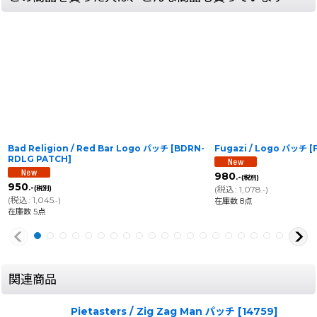
Bad Religion / Red Bar Logo パッチ
[
BDRN-
Fugazi / Logo パッチ
[
RDLG PATCH
]
980
.-
(税別)
950
.-
(税別)
(
税込
:
1,078
)
.-
(
税込
:
1,045
)
在庫数 8点
.-
在庫数 5点
関連商品
Pietasters / Zig Zag Man パッチ
[
14759
]