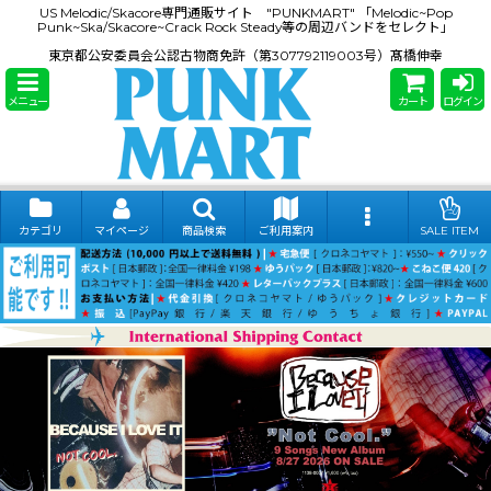
US Melodic/Skacore専門通販サイト "PUNKMART" 「Melodic~Pop
Punk~Ska/Skacore~Crack Rock Steady等の周辺バンドをセレクト」
東京都公安委員会公認古物商免許（第307792119003号）髙橋伸幸
メニュー
カート
ログイン
カテゴリ
マイページ
商品検索
ご利用案内
SALE ITEM