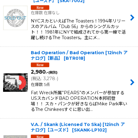
【ユーズド】
[
SKA-7002
]
在庫数 在庫なし
NYCスカといえばThe Toasters！1994年リリー
スのアルバム「Dub 56」からのシングルカッ
ト！！ 1981年にNYで結成されてから第一線で活
躍し続けるThe Toasters。主にメ…
Bad Operation / Bad Operation [12inch ア
ナログ]【新品】
[
BTR018
]
2,980
.-
(税別)
(
税込
:
3,278
)
.-
在庫数 5点
Fat Wreck所属”PEARS”のメンバーが参加する
USスカバンドBAD OPERATION本邦初登
場！！ スカ・パンクが好きならばMike Park率い
るThe Chinkeesすぐに思い出…
V.A. / Skank (Licensed To Ska) [12inch ア
ナログ]【ユーズド】
[
SKANK-LP102
]