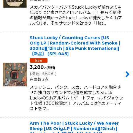
スカ／パンク・バンドStuck Luckyが前作より4
年ぶりに発表された4thアルバム！！ 長らく新作
の情報が無かったStuck Luckyが発表した４thア
ルバムは、そのサウンドを2ndの「Hat…
Stuck Lucky / Counting Curses [US
Orig.LP | Random-Colored With Smoke |
300ltd][12inch | Ska Punk International]
【新品】
[
SPI-045
]
3,280
.-
(税別)
(
税込
:
3,608
)
.-
在庫数 3点
スラッシュ、パンク、スカ、ハードコアを融合さ
せた独自のサウンドで地位を確立したStuck
Luckyの5thアルバム！ゲートフォールドジャケッ
ト仕様！300枚限定！ アルバムには他のアーティ
ストをフ…
Arm The Poor | Stuck Lucky / We Never
Sleep [US Orig.LP | Numbered][12inch |