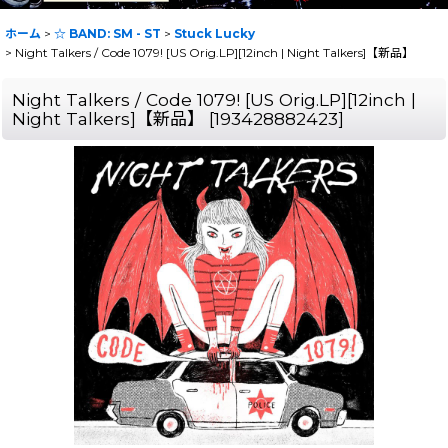
ホーム
>
☆ BAND: SM - ST
>
Stuck Lucky
>
Night Talkers / Code 1079! [US Orig.LP][12inch | Night Talkers]【新品】
Night Talkers / Code 1079! [US Orig.LP][12inch |
Night Talkers]【新品】
[
193428882423
]