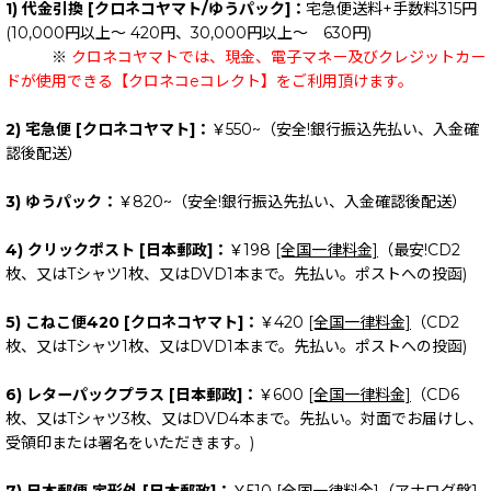
1) 代金引換 [クロネコヤマト/ゆうパック]：
宅急便送料+手数料315円
(10,000円以上～ 420円、30,000円以上～ 630円)
※
クロネコヤマトでは、現金、電子マネー及びクレジットカー
ドが使用できる【クロネコeコレクト】をご利用頂けます。
2) 宅急便 [クロネコヤマト]：
￥550~（安全!銀行振込先払い、入金確
認後配送）
3) ゆうパック：
￥820~（安全!銀行振込先払い、入金確認後配送）
4) クリックポスト [日本郵政]：
￥198
[全国一律料金]
（最安!CD2
枚、又はTシャツ1枚、又はDVD1本まで。先払い。ポストへの投函)
5) こねこ便420 [クロネコヤマト]：
￥420
[全国一律料金]
（CD2
枚、又はTシャツ1枚、又はDVD1本まで。先払い。ポストへの投函)
6) レターパックプラス [日本郵政]：
￥600
[全国一律料金]
（CD6
枚、又はTシャツ3枚、又はDVD4本まで。先払い。対面でお届けし、
受領印または署名をいただきます。)
7) 日本郵便 定形外 [日本郵政]：
￥510
[全国一律料金]
（アナログ盤1