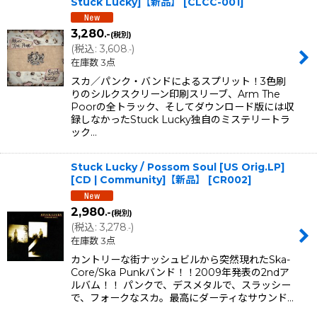
Stuck Lucky]【新品】
[
CLCC-001
]
3,280
.-
(税別)
(
税込
:
3,608
)
.-
在庫数 3点
スカ／パンク・バンドによるスプリット！3色刷
りのシルクスクリーン印刷スリーブ、Arm The
Poorの全トラック、そしてダウンロード版には収
録しなかったStuck Lucky独自のミステリートラ
ック…
Stuck Lucky / Possom Soul [US Orig.LP]
[CD | Community]【新品】
[
CR002
]
2,980
.-
(税別)
(
税込
:
3,278
)
.-
在庫数 3点
カントリーな街ナッシュビルから突然現れたSka-
Core/Ska Punkバンド！！2009年発表の2ndア
ルバム！！ パンクで、デスメタルで、スラッシー
で、フォークなスカ。最高にダーティなサウンド…