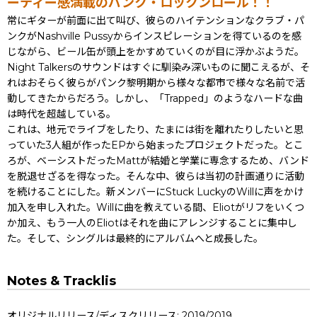
ーティー感満載のパンク・ロックンロール！！
常にギターが前面に出て叫び、彼らのハイテンションなクラブ・パ
ンクがNashville Pussyからインスピレーションを得ているのを感
じながら、ビール缶が頭上をかすめていくのが目に浮かぶようだ。
Night Talkersのサウンドはすぐに馴染み深いものに聞こえるが、そ
れはおそらく彼らがパンク黎明期から様々な都市で様々な名前で活
動してきたからだろう。しかし、「Trapped」のようなハードな曲
は時代を超越している。
これは、地元でライブをしたり、たまには街を離れたりしたいと思
っていた3人組が作ったEPから始まったプロジェクトだった。とこ
ろが、ベーシストだったMattが結婚と学業に専念するため、バンド
を脱退せざるを得なった。そんな中、彼らは当初の計画通りに活動
を続けることにした。新メンバーにStuck LuckyのWillに声をかけ
加入を申し入れた。Willに曲を教えている間、Eliotがリフをいくつ
か加え、もう一人のEliotはそれを曲にアレンジすることに集中し
た。そして、シングルは最終的にアルバムへと成長した。
Notes & Tracklis
オリジナルリリース/ディスクリリース: 2019/2019