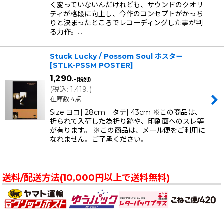
く変っていないんだけれども、サウンドのクオリ
ティが格段に向上し、今作のコンセプトがかっち
りと決まったところでレコーディングした事が判
る力作。…
Stuck Lucky / Possom Soul ポスター
[
STLK-PSSM POSTER
]
1,290
.-
(税別)
(
税込
:
1,419
)
.-
在庫数 4点
Size ヨコ| 28cm タテ| 43cm ※この商品は、
折られて入荷した為折り跡や、印刷面へのスレ等
が有ります。 ※この商品は、メール便をご利用に
なれません。ご了承ください。
送料/配送方法(10,000円以上で送料無料)