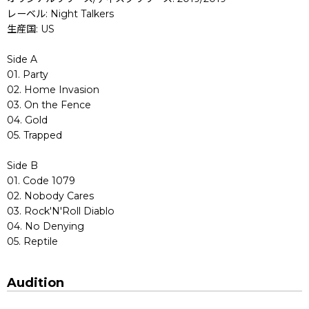
レーベル: Night Talkers
生産国: US
Side A
01. Party
02. Home Invasion
03. On the Fence
04. Gold
05. Trapped
Side B
01. Code 1079
02. Nobody Cares
03. Rock'N'Roll Diablo
04. No Denying
05. Reptile
Audition