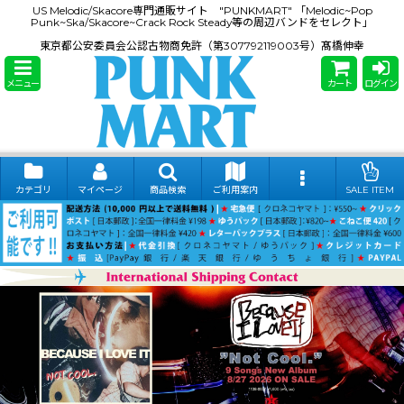
US Melodic/Skacore専門通販サイト "PUNKMART" 「Melodic~Pop
Punk~Ska/Skacore~Crack Rock Steady等の周辺バンドをセレクト」
東京都公安委員会公認古物商免許（第307792119003号）髙橋伸幸
メニュー
カート
ログイン
カテゴリ
マイページ
商品検索
ご利用案内
SALE ITEM