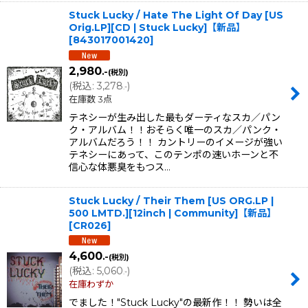
Stuck Lucky / Hate The Light Of Day [US
Orig.LP][CD | Stuck Lucky]【新品】
[
843017001420
]
2,980
.-
(税別)
(
税込
:
3,278
)
.-
在庫数 3点
テネシーが生み出した最もダーティなスカ／パン
ク・アルバム！！おそらく唯一のスカ／パンク・
アルバムだろう！！ カントリーのイメージが強い
テネシーにあって、このテンポの速いホーンと不
信心な体悪臭をもつス…
Stuck Lucky / Their Them [US ORG.LP |
500 LMTD.][12inch | Community]【新品】
[
CR026
]
4,600
.-
(税別)
(
税込
:
5,060
)
.-
在庫わずか
でました！"Stuck Lucky"の最新作！！ 勢いは全