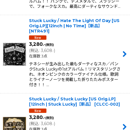
ルバム！！ パンクで、デスメタルで、スラッシー
で、フォークなスカ。最高にダーティなサウンド…
Stuck Lucky / Hate The Light Of Day [US
Orig.LP][12inch | No Time]【新品】
[
NTR491
]
3,280
.-
(税別)
(
税込
:
3,608
)
.-
在庫数 3点
テネシーが生み出した最もダーティなスカ／パン
クStuck Luckyの1stアルバム！リマスタリングさ
れ、ネオンピンクのカラーヴァイナル仕様。歌詞
とライナーノーツを掲載した折りたたみポスター
付き！！ …
Stuck Lucky / Stuck Lucky [US Orig.LP]
[12inch | Stuck Lucky]【新品】
[
CLCC-002
]
3,280
.-
(税別)
(
税込
:
3,608
)
.-
在庫数 3点