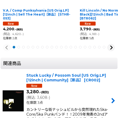
V.A. / Comp Punksylvania [US Orig.LP]
Kill Lincoln / No Norm
[12inch | Sell The Heart]【新品】
[
STHR-
Black][12inch | Bad
053
]
[
BTR062
]
4,200
3,790
.-
.-
(税別)
(税別)
(
税込
:
4,620
)
(
税込
:
4,169
)
.-
.-
在庫数 2点
在庫数 5点
関連商品
Stuck Lucky / Possom Soul [US Orig.LP]
[12inch | Community]【新品】
[
CR002
]
3,280
.-
(税別)
(
税込
:
3,608
)
.-
在庫数 3点
カントリーな街ナッシュビルから突然現れたSka-
Core/Ska Punkバンド！！2009年発表の2ndア