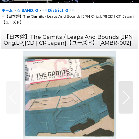
ホーム
>
☆ BAND: G
>
== District: G ==
>
【日本盤】The Gamits / Leaps And Bounds [JPN Orig.LP][CD | CR Japan]
【ユーズド】
【日本盤】The Gamits / Leaps And Bounds [JPN
Orig.LP][CD | CR Japan]【ユーズド】
[
AMBR-002
]