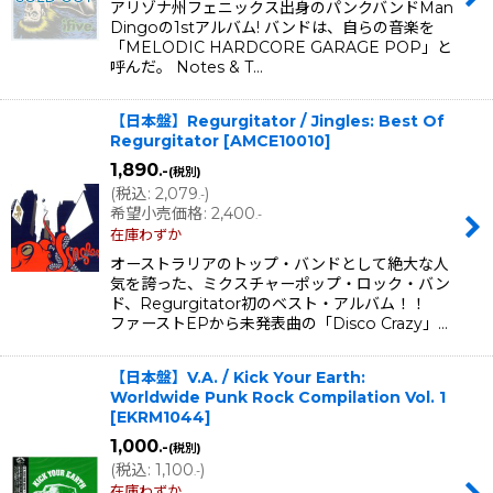
アリゾナ州フェニックス出身のパンクバンドMan
Dingoの1stアルバム! バンドは、自らの音楽を
「MELODIC HARDCORE GARAGE POP」と
呼んだ。 Notes & T…
【日本盤】Regurgitator / Jingles: Best Of
Regurgitator
[
AMCE10010
]
1,890
.-
(税別)
(
税込
:
2,079
)
.-
希望小売価格
:
2,400
.-
在庫わずか
オーストラリアのトップ・バンドとして絶大な人
気を誇った、ミクスチャーポップ・ロック・バン
ド、Regurgitator初のベスト・アルバム！！
ファーストEPから未発表曲の「Disco Crazy」…
【日本盤】V.A. / Kick Your Earth:
Worldwide Punk Rock Compilation Vol. 1
[
EKRM1044
]
1,000
.-
(税別)
(
税込
:
1,100
)
.-
在庫わずか