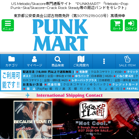
US Melodic/Skacore専門通販サイト "PUNKMART" 「Melodic~Pop
Punk~Ska/Skacore~Crack Rock Steady等の周辺バンドをセレクト」
東京都公安委員会公認古物商免許（第307792119003号）髙橋伸幸
メニュー
カート
ログイン
カテゴリ
マイページ
商品検索
ご利用案内
SALE ITEM