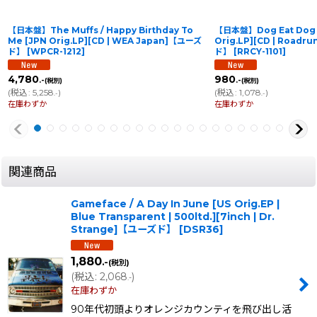
【日本盤】The Muffs / Happy Birthday To
【日本盤】Dog Eat Dog 
Me [JPN Orig.LP][CD | WEA Japan]【ユーズ
Orig.LP][CD | Road
ド】
[
WPCR-1212
]
ド】
[
RRCY-1101
]
4,780
980
.-
.-
(税別)
(税別)
(
税込
:
5,258
)
(
税込
:
1,078
)
.-
.-
在庫わずか
在庫わずか
関連商品
Gameface / A Day In June [US Orig.EP |
Blue Transparent | 500ltd.][7inch | Dr.
Strange]【ユーズド】
[
DSR36
]
1,880
.-
(税別)
(
税込
:
2,068
)
.-
在庫わずか
90年代初頭よりオレンジカウンティを飛び出し活