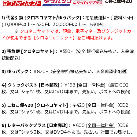
1) 代金引換 [クロネコヤマト/ゆうパック]：
宅急便送料+手数料315円
(10,000円以上～ 420円、30,000円以上～ 630円)
※
クロネコヤマトでは、現金、電子マネー及びクレジットカー
ドが使用できる【クロネコeコレクト】をご利用頂けます。
2) 宅急便 [クロネコヤマト]：
￥550~（安全!銀行振込先払い、入金確
認後配送）
3) ゆうパック：
￥820~（安全!銀行振込先払い、入金確認後配送）
4) クリックポスト [日本郵政]：
￥198
[全国一律料金]
（最安!CD2
枚、又はTシャツ1枚、又はDVD1本まで。先払い。ポストへの投函)
5) こねこ便420 [クロネコヤマト]：
￥420
[全国一律料金]
（CD2
枚、又はTシャツ1枚、又はDVD1本まで。先払い。ポストへの投函)
6) レターパックプラス [日本郵政]：
￥600
[全国一律料金]
（CD6
枚、又はTシャツ3枚、又はDVD4本まで。先払い。対面でお届けし、