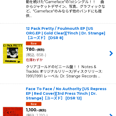
動を続けた"Gameface"の1stシングル！！ 曲
からジャケットデザイン、写真、グラフィックな
ど、"Gameface"のみならず他のバンドにも提
供…
12 Pack Pretty / Foulmouth EP [US
ORG.EP | Gold Clear][7inch | Dr. Strange]
【ユーズド】
[
DSR 8
]
780
.-
(税別)
(
税込
:
858
)
.-
在庫わずか
クリアゴールドのビニール盤！！ Notes &
Tracklis オリジナルリリース/ディスクリリース:
1991/1991 レーベル: Dr. Strange Records …
Face To Face / No Authority [US Repress
EP | Red Cover][3rd Press 7inch | Dr.
Strange]【ユーズド】
[
DSR 12
]
1,100
.-
(税別)
(
税込
:
1,210
)
.-