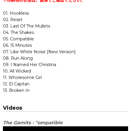
※印刷物の状態は、画像でご確認ください。
01. Hookless
02. Reset
03. Last Of The Mullets
04. The Shakes
05. Compatible
06. 15 Minutes
07. Like White Noise [New Version]
08. Run Along
09. I Named Her Christina
10. All Wicked
11. Wholesome Girl
12. El Capitan
13. Broken In
Videos
The Gamits - "ompatible