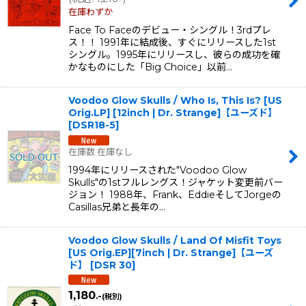
在庫わずか
Face To Faceのデビュー・シングル！3rdプレ
ス！！ 1991年に結成後、すぐにリリースした1st
シングル。1995年にリリースし、彼らの成功を確
かなものにした「Big Choice」以前…
Voodoo Glow Skulls / Who Is, This Is? [US
Orig.LP] [12inch | Dr. Strange]【ユーズド】
[
DSR18-5
]
在庫数 在庫なし
1994年にリリースされた"Voodoo Glow
Skulls"の1stフルレングス！ジャケット変更前バー
ジョン！ 1988年、Frank、EddieそしてJorgeの
Casillas兄弟と長年の…
Voodoo Glow Skulls / Land Of Misfit Toys
[US Orig.EP][7inch | Dr. Strange]【ユーズ
ド】
[
DSR 30
]
1,180
.-
(税別)