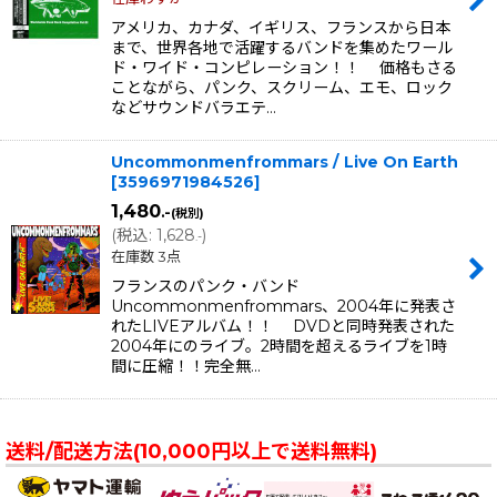
アメリカ、カナダ、イギリス、フランスから日本
まで、世界各地で活躍するバンドを集めたワール
ド・ワイド・コンピレーション！！ 価格もさる
ことながら、パンク、スクリーム、エモ、ロック
などサウンドバラエテ…
Uncommonmenfrommars / Live On Earth
[
3596971984526
]
1,480
.-
(税別)
(
税込
:
1,628
)
.-
在庫数 3点
フランスのパンク・バンド
Uncommonmenfrommars、2004年に発表さ
れたLIVEアルバム！！ DVDと同時発表された
2004年にのライブ。2時間を超えるライブを1時
間に圧縮！！完全無…
送料/配送方法(10,000円以上で送料無料)