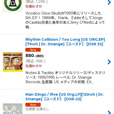
(
税込
:
1,298
)
.-
在庫わずか
Voodoo Glow Skullsが1993年にリリースした
5th EP！ 1988年、Frank、EddieそしてJorge
のCasillas兄弟と長年の友人Jerry O'Neillによって
結…
Rhythm Collision / Too Long [US ORG.EP]
[7inch | Dr. Strange]【ユーズド】
[
DSR 32
]
880
.-
(税別)
(
税込
:
968
)
.-
在庫わずか
Notes & Tracklis オリジナルリリース/ディスクリ
リース: 1995/1995 レーベル: Dr. Strange
Records 生産国: US メディアの状態: EX…
Man Dingo / Ifive [US Org.LP][12inch | Dr.
Strange]【ユーズド】
[
DSR-22
]
在庫数 在庫なし