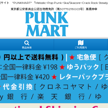
門通販サイト "PUNKMART" 「Melodic~Pop Punk~Ska/Skacore~Crack Rock
東京都公安委員会公認古物商免許（第307792119003号）髙橋伸幸
商品検索
ご利用案内