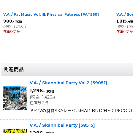
V.A. / Fat Music Vol. III: Physical Fatness
[
FAT560
]
V.A. / S
980
1,815
.-
.-
(税別)
(税
(
税込
:
1,078
)
(
税込
:
1,9
.-
在庫わずか
在庫わずか
関連商品
V.A. / Skannibal Party Vol.2
[
59051
]
1,296
.-
(税別)
(
税込
:
1,426
)
.-
在庫数 2点
ドイツの良質SKAレーベルMAD BUTCHER RECORD
V.A. / Skannibal Party
[
58515
]