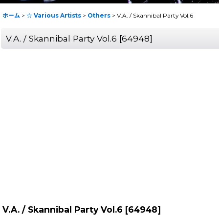
ホーム
>
☆ Various Artists
>
Others
>
V.A. / Skannibal Party Vol.6
V.A. / Skannibal Party Vol.6
[
64948
]
V.A. / Skannibal Party Vol.6
[
64948
]