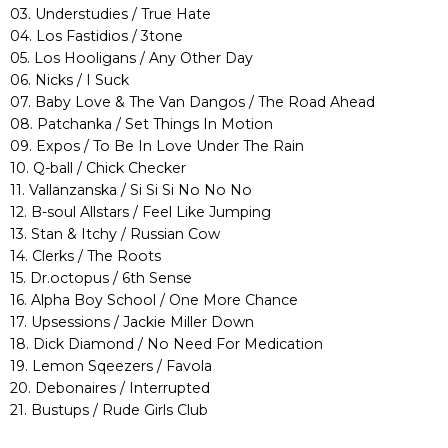
03. Understudies / True Hate
04. Los Fastidios / 3tone
05. Los Hooligans / Any Other Day
06. Nicks / I Suck
07. Baby Love & The Van Dangos / The Road Ahead
08. Patchanka / Set Things In Motion
09. Expos / To Be In Love Under The Rain
10. Q-ball / Chick Checker
11. Vallanzanska / Si Si Si No No No
12. B-soul Allstars / Feel Like Jumping
13. Stan & Itchy / Russian Cow
14. Clerks / The Roots
15. Dr.octopus / 6th Sense
16. Alpha Boy School / One More Chance
17. Upsessions / Jackie Miller Down
18. Dick Diamond / No Need For Medication
19. Lemon Sqeezers / Favola
20. Debonaires / Interrupted
21. Bustups / Rude Girls Club