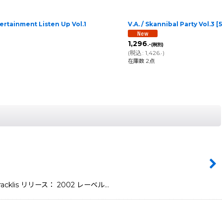
tertainment Listen Up Vol.1
V.A. / Skannibal Party Vol.3
[
1,296
.-
(税別)
(
税込
:
1,426
)
.-
在庫数 2点
lis リリース： 2002 レーベル…