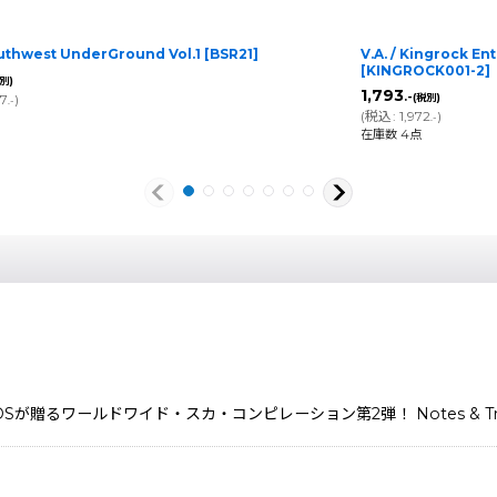
outhwest UnderGround Vol.1
[
BSR21
]
V.A. / Kingrock En
[
KINGROCK001-2
]
別)
1,793
.-
97
)
(税別)
.-
(
税込
:
1,972
)
.-
在庫数 4点
Sが贈るワールドワイド・スカ・コンピレーション第2弾！ Notes & Track