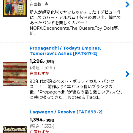
在庫数 11点
新人が超変化球でヤッちゃいました！デビュー作
にしてカバー・アルバム！彼らの思い出、憧れで
あったバンドを楽しくカバー！
NOFX,Decendents,The Queers,Toy Dolls等、
新…
Propagandhi / Today's Empires,
Tomorrow's Ashes
[
FAT617-2
]
1,296
.-
(税別)
(
税込
:
1,426
)
.-
在庫わずか
90年代が誇るベスト・ポリティカル・パンク
ス！！ 前作より4年という長いブランクの
後、"Propagandhi"が彼らの最も激しいアルバム
と共に帰ってきた。 Notes & Trackl…
Lagwagon / Resolve
[
FAT699-2
]
1,394
.-
(税別)
(
税込
:
1,533
)
.-
在庫わずか