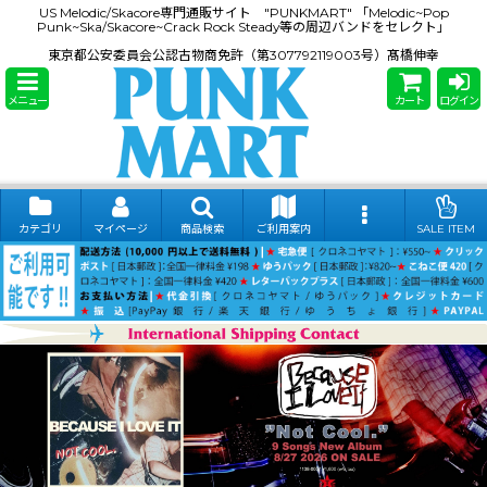
US Melodic/Skacore専門通販サイト "PUNKMART" 「Melodic~Pop
Punk~Ska/Skacore~Crack Rock Steady等の周辺バンドをセレクト」
東京都公安委員会公認古物商免許（第307792119003号）髙橋伸幸
メニュー
カート
ログイン
カテゴリ
マイページ
商品検索
ご利用案内
SALE ITEM