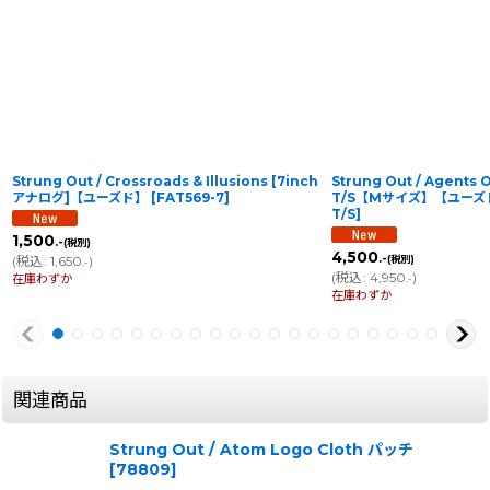
Strung Out / Crossroads & Illusions [7inch
Strung Out / Agents
アナログ]【ユーズド】
[
FAT569-7
]
T/S【Mサイズ】【ユーズ
T/S
]
1,500
.-
(税別)
4,500
.-
(
税込
:
1,650
)
(税別)
.-
(
税込
:
4,950
)
在庫わずか
.-
在庫わずか
関連商品
Strung Out / Atom Logo Cloth パッチ
[
78809
]