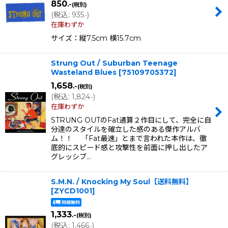
850
.-
(税別)
(
税込
:
935
)
.-
在庫わずか
サイズ：縦7.5cm 横15.7cm
Strung Out / Suburban Teenage
Wasteland Blues
[
75109705372
]
1,658
.-
(税別)
(
税込
:
1,824
)
.-
在庫わずか
STRUNG OUTのFat通算２作目にして、完全に自
分達のスタイルを確立した感のある傑作アルバ
ム！！ 「Fat最速」とまで言われた本作は、徹
底的にスピード感と攻撃性を前面に押し出したア
グレッシブ…
S.M.N. / Knocking My Soul【送料無料】
[
ZYCD1001
]
1,333
.-
(税別)
(
税込
:
1,466
)
.-