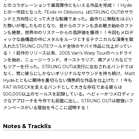
とのコラボレーションで最高傑作ともいえる作品を完成！！Hyde
との一作目となった『Exile In Oblivion』はSTRUNG OUTのサウ
ンドと方向性にとって大きな転機であった。曲作りに無駄をはぶい
た勢いが増したものとなり、昔からのファンも含め聴き始めのファ
ンも絶賛、世界中のリスナーからの高評価を獲得！！今回もメロデ
ィックな曲構造の中にメタルをルーツとするテクニカルな演奏を取
入れたSTRUNG OUTEワールド全快のヤバイ作品に仕上がってい
る！！前作のリリース以来、2005 Van's Warp Tourのヘッドライ
ンを始め、ニュージーランド、オーストラリア、南アメリカなどで
もツアーを行った。STRUNG OUTは流行に左右されるバンドでは
なく、常に彼らにしかないオリジナルなサウンドを持ち続け、Matt
Hydeとともに期待を裏切らない情熱的な作品を仕上げた！！今も
FAT WRECKを支えるバンドとして大きな存在である彼らは
500,000以上のセールスを記録している。へビィーかつメロディッ
クなアプローチを今作でも前面に出し、STRUNG OUTは根強いフ
ァンベースがいる理由を今ここに証明する！
Notes & Tracklis