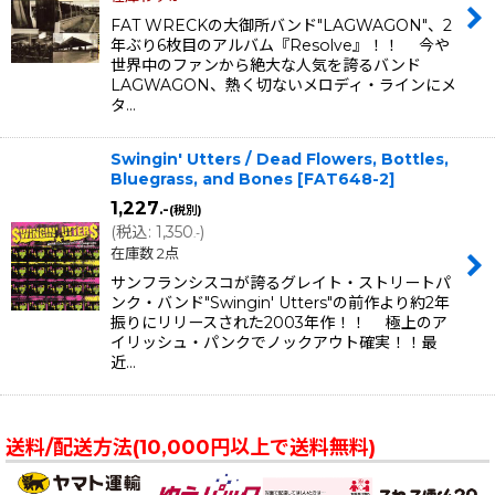
FAT WRECKの大御所バンド"LAGWAGON"、2
年ぶり6枚目のアルバム『Resolve』！！ 今や
世界中のファンから絶大な人気を誇るバンド
LAGWAGON、熱く切ないメロディ・ラインにメ
タ…
Swingin' Utters / Dead Flowers, Bottles,
Bluegrass, and Bones
[
FAT648-2
]
1,227
.-
(税別)
(
税込
:
1,350
)
.-
在庫数 2点
サンフランシスコが誇るグレイト・ストリートパ
ンク・バンド"Swingin' Utters"の前作より約2年
振りにリリースされた2003年作！！ 極上のア
イリッシュ・パンクでノックアウト確実！！最
近…
送料/配送方法(10,000円以上で送料無料)