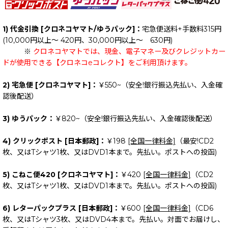
1) 代金引換 [クロネコヤマト/ゆうパック]：
宅急便送料+手数料315円
(10,000円以上～ 420円、30,000円以上～ 630円)
※
クロネコヤマトでは、現金、電子マネー及びクレジットカー
ドが使用できる【クロネコeコレクト】をご利用頂けます。
2) 宅急便 [クロネコヤマト]：
￥550~（安全!銀行振込先払い、入金確
認後配送）
3) ゆうパック：
￥820~（安全!銀行振込先払い、入金確認後配送）
4) クリックポスト [日本郵政]：
￥198
[全国一律料金]
（最安!CD2
枚、又はTシャツ1枚、又はDVD1本まで。先払い。ポストへの投函)
5) こねこ便420 [クロネコヤマト]：
￥420
[全国一律料金]
（CD2
枚、又はTシャツ1枚、又はDVD1本まで。先払い。ポストへの投函)
6) レターパックプラス [日本郵政]：
￥600
[全国一律料金]
（CD6
枚、又はTシャツ3枚、又はDVD4本まで。先払い。対面でお届けし、