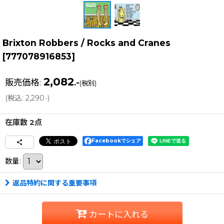
Brixton Robbers / Rocks and Cranes
[
777078916853
]
2,082
販売価格
:
.-
(税別)
(
税込
:
2,290
)
.-
在庫数 2点
Facebookでシェア
数量
:
返品特約に関する重要事項
カートに入れる