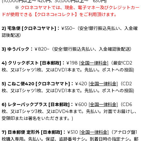
(10,000円以上～ 420円、30,000円以上～ 630円)
※
クロネコヤマトでは、現金、電子マネー及びクレジットカー
ドが使用できる【クロネコeコレクト】をご利用頂けます。
2) 宅急便 [クロネコヤマト]：
￥550~（安全!銀行振込先払い、入金確
認後配送）
3) ゆうパック：
￥820~（安全!銀行振込先払い、入金確認後配送）
4) クリックポスト [日本郵政]：
￥198
[全国一律料金]
（最安!CD2
枚、又はTシャツ1枚、又はDVD1本まで。先払い。ポストへの投函)
5) こねこ便420 [クロネコヤマト]：
￥420
[全国一律料金]
（CD2
枚、又はTシャツ1枚、又はDVD1本まで。先払い。ポストへの投函)
6) レターパックプラス [日本郵政]：
￥600
[全国一律料金]
（CD6
枚、又はTシャツ3枚、又はDVD4本まで。先払い。対面でお届けし、
受領印または署名をいただきます。)
7) 日本郵便 定形外 [日本郵政]：
￥510
[全国一律料金]
（アナログ盤1
枚購入専用。先払い。保証、追跡番号ナシ。到着日時の指定ナシ。郵