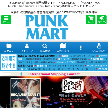
US Melodic/Skacore専門通販サイト "PUNKMART" 「Melodic~Pop
Punk~Ska/Skacore~Crack Rock Steady等の周辺バンドをセレクト」
東京都公安委員会公認古物商免許（第307792119003号）髙橋伸幸
メニュー
カート
ログイン
カテゴリ
マイページ
商品検索
ご利用案内
SALE ITEM