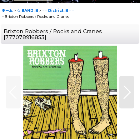
ホーム
>
☆ BAND: B
>
== District: B ==
>
Brixton Robbers / Rocks and Cranes
Brixton Robbers / Rocks and Cranes
[
777078916853
]