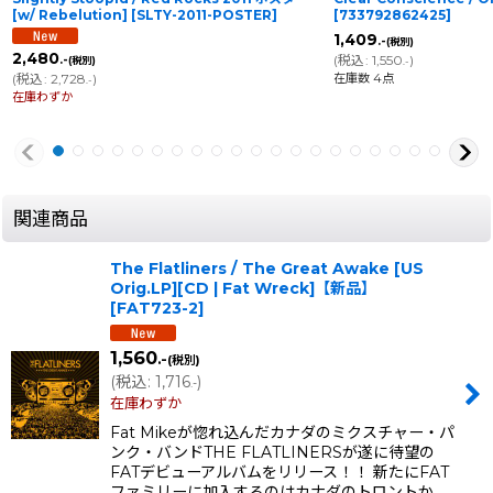
[w/ Rebelution]
[
SLTY-2011-POSTER
]
[
733792862425
]
1,409
.-
(税別)
2,480
(
税込
:
1,550
)
.-
(税別)
.-
在庫数 4点
(
税込
:
2,728
)
.-
在庫わずか
関連商品
The Flatliners / The Great Awake [US
Orig.LP][CD | Fat Wreck]【新品】
[
FAT723-2
]
1,560
.-
(税別)
(
税込
:
1,716
)
.-
在庫わずか
Fat Mikeが惚れ込んだカナダのミクスチャー・パ
ンク・バンドTHE FLATLINERSが遂に待望の
FATデビューアルバムをリリース！！ 新たにFAT
ファミリーに加入するのはカナダのトロントか