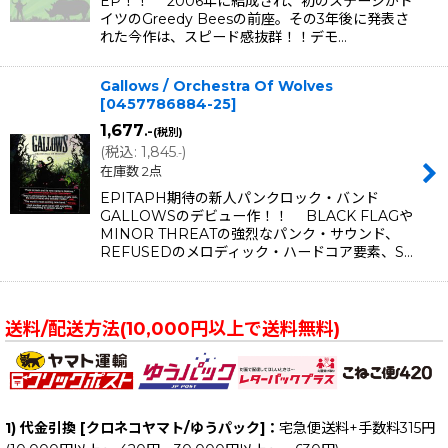
EP！！ 2006年に結成され、初のステージがド
イツのGreedy Beesの前座。その3年後に発表さ
れた今作は、スピード感抜群！！デモ…
Gallows / Orchestra Of Wolves
[
0457786884-25
]
1,677
.-
(税別)
(
税込
:
1,845
)
.-
在庫数 2点
EPITAPH期待の新人パンクロック・バンド
GALLOWSのデビュー作！！ BLACK FLAGや
MINOR THREATの強烈なパンク・サウンド、
REFUSEDのメロディック・ハードコア要素、S…
送料/配送方法(10,000円以上で送料無料)
1) 代金引換 [クロネコヤマト/ゆうパック]：
宅急便送料+手数料315円