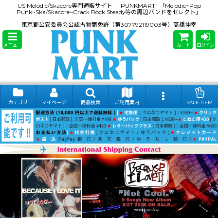
US Melodic/Skacore専門通販サイト "PUNKMART" 「Melodic~Pop
Punk~Ska/Skacore~Crack Rock Steady等の周辺バンドをセレクト」
東京都公安委員会公認古物商免許（第307792119003号）髙橋伸幸
メニュー
カート
ログイン
カテゴリ
マイページ
商品検索
ご利用案内
SALE ITEM