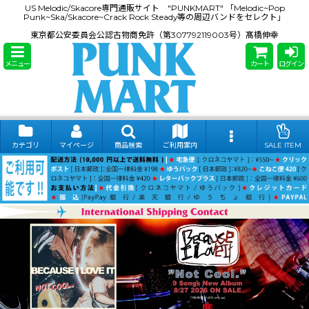
US Melodic/Skacore専門通販サイト "PUNKMART" 「Melodic~Pop
Punk~Ska/Skacore~Crack Rock Steady等の周辺バンドをセレクト」
東京都公安委員会公認古物商免許（第307792119003号）髙橋伸幸
メニュー
カート
ログイン
カテゴリ
マイページ
商品検索
ご利用案内
SALE ITEM