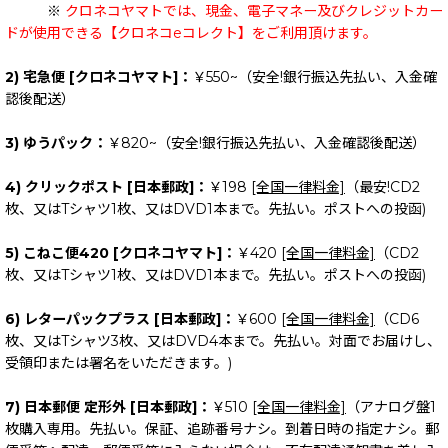
※
クロネコヤマトでは、現金、電子マネー及びクレジットカー
ドが使用できる【クロネコeコレクト】をご利用頂けます。
2) 宅急便 [クロネコヤマト]：
￥550~（安全!銀行振込先払い、入金確
認後配送）
3) ゆうパック：
￥820~（安全!銀行振込先払い、入金確認後配送）
4) クリックポスト [日本郵政]：
￥198
[全国一律料金]
（最安!CD2
枚、又はTシャツ1枚、又はDVD1本まで。先払い。ポストへの投函)
5) こねこ便420 [クロネコヤマト]：
￥420
[全国一律料金]
（CD2
枚、又はTシャツ1枚、又はDVD1本まで。先払い。ポストへの投函)
6) レターパックプラス [日本郵政]：
￥600
[全国一律料金]
（CD6
枚、又はTシャツ3枚、又はDVD4本まで。先払い。対面でお届けし、
受領印または署名をいただきます。)
7) 日本郵便 定形外 [日本郵政]：
￥510
[全国一律料金]
（アナログ盤1
枚購入専用。先払い。保証、追跡番号ナシ。到着日時の指定ナシ。郵