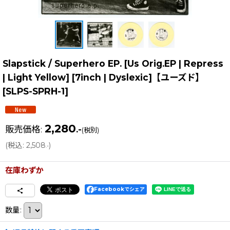
Slapstick / Superhero EP. [Us Orig.EP | Repress
| Light Yellow] [7inch | Dyslexic]【ユーズド】
[
SLPS-SPRH-1
]
2,280
販売価格
:
.-
(税別)
(
税込
:
2,508
)
.-
在庫わずか
Facebookでシェア
数量
: