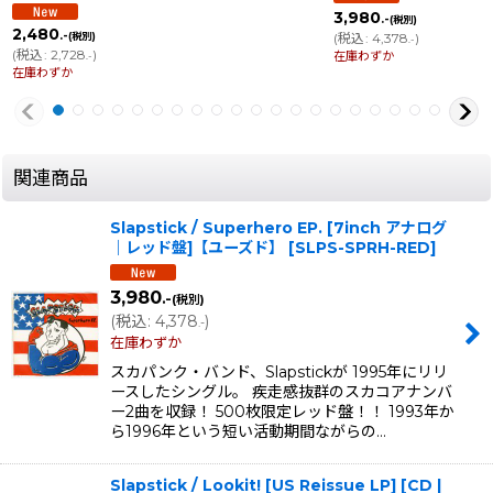
3,980
.-
(税別)
2,480
.-
(税別)
(
税込
:
4,378
)
.-
(
税込
:
2,728
)
在庫わずか
.-
在庫わずか
関連商品
Slapstick / Superhero EP. [7inch アナログ
｜レッド盤]【ユーズド】
[
SLPS-SPRH-RED
]
3,980
.-
(税別)
(
税込
:
4,378
)
.-
在庫わずか
スカパンク・バンド、Slapstickが 1995年にリリ
ースしたシングル。 疾走感抜群のスカコアナンバ
ー2曲を収録！ 500枚限定レッド盤！！ 1993年か
ら1996年という短い活動期間ながらの…
Slapstick / Lookit! [US Reissue LP] [CD |