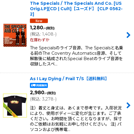
The Specials / The Specials And Co. [US
Orig.LP][CD | Cult]【ユーズド】
[
CLP 0562-
2
]
1,280
.-
(税別)
(
税込
:
1,408
)
.-
在庫わずか
The Specialsのライブ音源、The Specialsと名乗
る前のThe Coventry Automatics音源、そして
解散後に結成されたSpecial Beatのライブ音源を
収録したスペ…
As I Lay Dying / Frail T/S【送料無料】
2,980
.-
(税別)
(
税込
:
3,278
)
.-
注）着丈と身丈は、あくまで参考です。入荷状況
により、使用ボディーに変化が生じます。ご了承
ください。お時間を頂くこととなりますが、採寸
のご依頼はお気軽にお申し付けください。 注) パ
ソコンおよび携帯電…