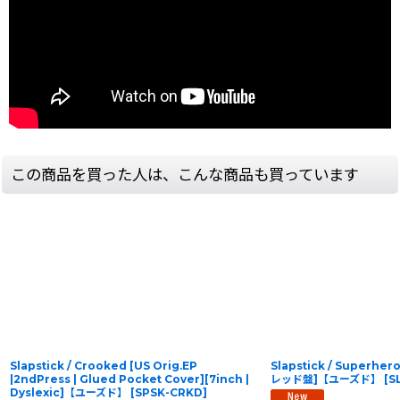
この商品を買った人は、こんな商品も買っています
Slapstick / Crooked [US Orig.EP
Slapstick / Superhe
|2ndPress | Glued Pocket Cover][7inch |
レッド盤]【ユーズド】
[
S
Dyslexic]【ユーズド】
[
SPSK-CRKD
]