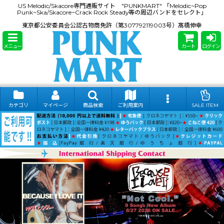
US Melodic/Skacore専門通販サイト "PUNKMART" 「Melodic~Pop
Punk~Ska/Skacore~Crack Rock Steady等の周辺バンドをセレクト」
東京都公安委員会公認古物商免許（第307792119003号）髙橋伸幸
メニュー
カート
ログイン
カテゴリ
マイページ
商品検索
ご利用案内
SALE ITEM