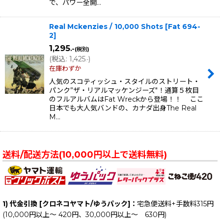
で、パワー全開…
Real Mckenzies / 10,000 Shots
[
Fat 694-
2
]
1,295
.-
(税別)
(
税込
:
1,425
)
.-
在庫わずか
人気のスコティッシュ・スタイルのストリート・
パンク”ザ・リアルマッケンジーズ"！通算５枚目
のフルアルバムはFat Wreckから登場！！ ここ
日本でも大人気バンドの、カナダ出身The Real
M…
送料/配送方法(10,000円以上で送料無料)
1) 代金引換 [クロネコヤマト/ゆうパック]：
宅急便送料+手数料315円
(10,000円以上～ 420円、30,000円以上～ 630円)