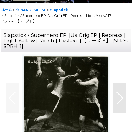
ホーム
>
☆ BAND: SA - SL
>
Slapstick
>
Slapstick / Superhero EP. [Us Orig.EP | Repress | Light Yellow] [7inch |
Dyslexic]【ユーズド】
Slapstick / Superhero EP. [Us Orig.EP | Repress |
Light Yellow] [7inch | Dyslexic]【ユーズド】
[
SLPS-
SPRH-1
]