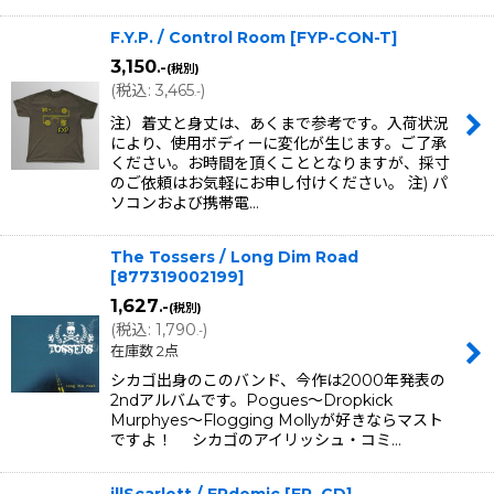
F.Y.P. / Control Room
[
FYP-CON-T
]
3,150
.-
(税別)
(
税込
:
3,465
)
.-
注）着丈と身丈は、あくまで参考です。入荷状況
により、使用ボディーに変化が生じます。ご了承
ください。お時間を頂くこととなりますが、採寸
のご依頼はお気軽にお申し付けください。 注) パ
ソコンおよび携帯電…
The Tossers / Long Dim Road
[
877319002199
]
1,627
.-
(税別)
(
税込
:
1,790
)
.-
在庫数 2点
シカゴ出身のこのバンド、今作は2000年発表の
2ndアルバムです。Pogues〜Dropkick
Murphyes〜Flogging Mollyが好きならマスト
ですよ！ シカゴのアイリッシュ・コミ…
illScarlett / EPdemic [EP, CD]