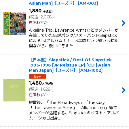
Asian Man]【ユーズド】
[
AM-003
]
1,880
.-
(税別)
(
税込
:
2,068
)
.-
在庫わずか
Alkaline Trio, Lawrence Armsなどのメンバーが
在籍していた伝説パンク/スカ・バンドSlapstick
による1stアルバム！！ 3年間という短い活動期
間ながら、後世に与えた…
【日本盤】Slapstick / Best Of Slapstick
1993-1996 [JP Reissue LP] [CD | Asian
Man Japan]【ユーズド】
[
AMJ-1002
]
1,480
.-
(税別)
(
税込
:
1,628
)
.-
在庫わずか
解散後、「The Broadways」「Tuesday」
「The Lawrence Arms」「Alkaline Trio」等で
メンバーが活躍する、Slapstickのベスト・アルバ
ム！ シカゴ出身…