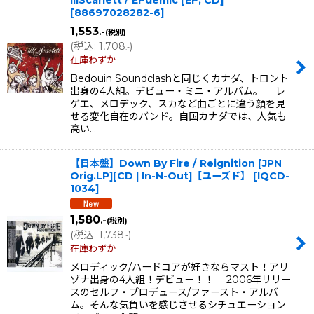
[
88697028282-6
]
1,553
.-
(税別)
(
税込
:
1,708
)
.-
在庫わずか
Bedouin Soundclashと同じくカナダ、トロント
出身の4人組。デビュー・ミニ・アルバム。 レ
ゲエ、メロデック、スカなど曲ごとに違う顔を見
せる変化自在のバンド。自国カナダでは、人気も
高い…
【日本盤】Down By Fire / Reignition [JPN
Orig.LP][CD | In-N-Out]【ユーズド】
[
IQCD-
1034
]
1,580
.-
(税別)
(
税込
:
1,738
)
.-
在庫わずか
メロディック/ハードコアが好きならマスト！アリ
ゾナ出身の4人組！デビュー！！ 2006年リリー
スのセルフ・プロデュース/ファースト・アルバ
ム。そんな気負いを感じさせるシチュエーション