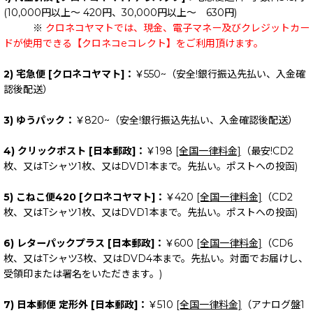
(10,000円以上～ 420円、30,000円以上～ 630円)
※
クロネコヤマトでは、現金、電子マネー及びクレジットカー
ドが使用できる【クロネコeコレクト】をご利用頂けます。
2) 宅急便 [クロネコヤマト]：
￥550~（安全!銀行振込先払い、入金確
認後配送）
3) ゆうパック：
￥820~（安全!銀行振込先払い、入金確認後配送）
4) クリックポスト [日本郵政]：
￥198
[全国一律料金]
（最安!CD2
枚、又はTシャツ1枚、又はDVD1本まで。先払い。ポストへの投函)
5) こねこ便420 [クロネコヤマト]：
￥420
[全国一律料金]
（CD2
枚、又はTシャツ1枚、又はDVD1本まで。先払い。ポストへの投函)
6) レターパックプラス [日本郵政]：
￥600
[全国一律料金]
（CD6
枚、又はTシャツ3枚、又はDVD4本まで。先払い。対面でお届けし、
受領印または署名をいただきます。)
7) 日本郵便 定形外 [日本郵政]：
￥510
[全国一律料金]
（アナログ盤1