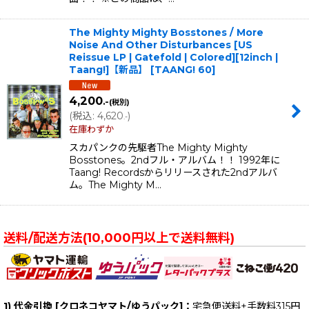
The Mighty Mighty Bosstones / More
Noise And Other Disturbances [US
Reissue LP | Gatefold | Colored][12inch |
Taang!]【新品】
[
TAANG! 60
]
4,200
.-
(税別)
(
税込
:
4,620
)
.-
在庫わずか
スカパンクの先駆者The Mighty Mighty
Bosstones。2ndフル・アルバム！！ 1992年に
Taang! Recordsからリリースされた2ndアルバ
ム。The Mighty M…
送料/配送方法(10,000円以上で送料無料)
1) 代金引換 [クロネコヤマト/ゆうパック]：
宅急便送料+手数料315円