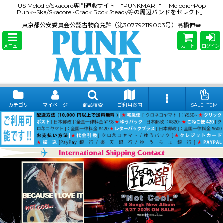
US Melodic/Skacore専門通販サイト "PUNKMART" 「Melodic~Pop
Punk~Ska/Skacore~Crack Rock Steady等の周辺バンドをセレクト」
東京都公安委員会公認古物商免許（第307792119003号）髙橋伸幸
メニュー
カート
ログイン
カテゴリ
マイページ
商品検索
ご利用案内
SALE ITEM