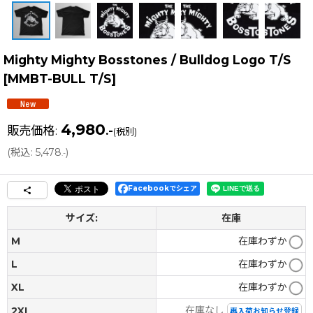
Mighty Mighty Bosstones / Bulldog Logo T/S
[
MMBT-BULL T/S
]
4,980
販売価格
:
.-
(税別)
(
税込
:
5,478
)
.-
Facebookでシェア
サイズ:
在庫
M
在庫わずか
L
在庫わずか
XL
在庫わずか
在庫なし
2XL
再入荷お知らせ登録