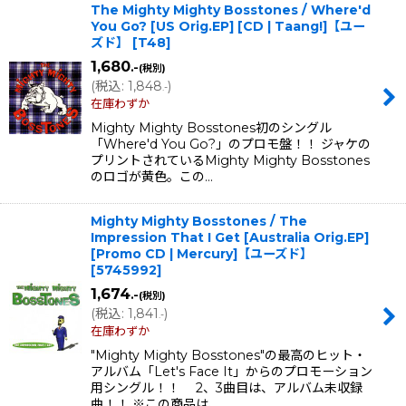
The Mighty Mighty Bosstones ‎/ Where'd
You Go? [US Orig.EP] [CD | Taang!]【ユー
ズド】
[
T48
]
1,680
.-
(税別)
(
税込
:
1,848
)
.-
在庫わずか
Mighty Mighty Bosstones初のシングル
「Where'd You Go?」のプロモ盤！！ ジャケの
プリントされているMighty Mighty Bosstones
のロゴが黄色。この…
Mighty Mighty Bosstones / The
Impression That I Get [Australia Orig.EP]
[Promo CD | Mercury]【ユーズド】
[
5745992
]
1,674
.-
(税別)
(
税込
:
1,841
)
.-
在庫わずか
"Mighty Mighty Bosstones"の最高のヒット・
アルバム「Let's Face It」からのプロモーション
用シングル！！ 2、3曲目は、アルバム未収録
曲！！ ※この商品は、…