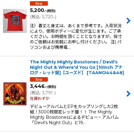
5,200
.-
(税別)
(
税込
:
5,720
)
.-
注）着丈と身丈は、あくまで参考です。入荷状況
により、使用ボディーに変化が生じます。ご了承
ください。お時間を頂くこととなりますが、採寸
のご依頼はお気軽にお申し付けください。 注) パ
ソコンおよび携帯電…
The Mighty Mighty Bosstones / Devil's
Night Out & Where'd You Go [10inch アナ
ログ・レッド盤]【ユーズド】
[
TAANG!44&48
]
3,446
.-
(税別)
(
税込
:
3,791
)
.-
在庫わずか
デビューアルバムとEPをカップリングした2枚
組！3000枚限定レッド盤！！ The Mighty
Mighty Bosstonesによるデビュー・アルバム
「Devil's Night Out」と19…