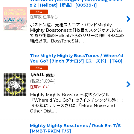
x 2 | Hellcat]【新品】
[
80539-1
]
在庫数 在庫なし
ボストン産、元祖スカコア・バンドMighty
Mighty Bosstonesの11枚目のスタジオアルバム
であり衝撃のHellcatからのリリース作!! 1983年の
結成以来、BossToneSは、…
The Mighty Mighty BossTones ‎/ Where'd
You Go? [7inch アナログ]【ユーズド】
[
T48
]
1,540
.-
(税別)
(
税込
:
1,694
)
.-
在庫わずか
Mighty Mighty Bosstones初のシングル
「Where'd You Go?」の7インチシングル盤！！
1992年にリリースされた「More Noise and
Other Distu…
Mighty Mighty Bosstones / Rock Em T/S
[
MMBT-RKEM T/S
]