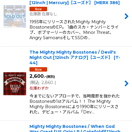
[12inch | Mercury]【ユーズド】
[
MERX 386
]
在庫数 在庫なし
1993年にリリースされたMighty Mighty
BosstonesのEP。 1曲のスカ・ナンバーとライ
ブ、ボブマーリーのカバー、Minor Threat、
Angry SamoansそしてSSDの…
The Mighty Mighty Bosstones / Devil's
Night Out [12inch アナログ]【ユーズド】
[
T-
44
]
2,600
.-
(税別)
(
税込
:
2,860
)
.-
在庫わずか
今までにないアプローチで、当時度肝を抜かれた
Bosstonesの1stアルバム！！ The Mighty
Mighty Bosstonesにより1990年にリリースさ
れた、デビュー・アルバム「Dev…
Mighty Mighty Bosstones / When God
Was Great [US Orig.LP | Gatefold][12inch