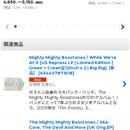
4,650
～5,150
.-
.-
(税別)
(
税込
:
6,996
～7,546
)
.-
.-
(
税込
:
5,115
～5,665
)
.-
.-
関連商品
Mighty Mighty Bosstones / While We're
At It [US Repress LP | Limited Edition |
Green + Cream][12inch x 2 | Big Rig]【新
品】
[
634457871618
]
在庫数 在庫なし
ボストン出身のスカパンク・バンド、The
Mighty Mighty Bosstonesの10thアルバム！！
バンドにとって7年ぶりのスタジオアルバムとな
り、2009年の「Pin Points」と…
The Mighty Mighty Bosstones / Ska-
Core, The Devil And More [UK Orig.EP]