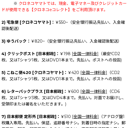
※
クロネコヤマトでは、現金、電子マネー及びクレジットカー
ドが使用できる【クロネコeコレクト】をご利用頂けます。
2) 宅急便 [クロネコヤマト]：
￥550~（安全!銀行振込先払い、入金確
認後配送）
3) ゆうパック：
￥820~（安全!銀行振込先払い、入金確認後配送）
4) クリックポスト [日本郵政]：
￥198
[全国一律料金]
（最安!CD2
枚、又はTシャツ1枚、又はDVD1本まで。先払い。ポストへの投函)
5) こねこ便420 [クロネコヤマト]：
￥420
[全国一律料金]
（CD2
枚、又はTシャツ1枚、又はDVD1本まで。先払い。ポストへの投函)
6) レターパックプラス [日本郵政]：
￥600
[全国一律料金]
（CD6
枚、又はTシャツ3枚、又はDVD4本まで。先払い。対面でお届けし、
受領印または署名をいただきます。)
7) 日本郵便 定形外 [日本郵政]：
￥510
[全国一律料金]
（アナログ盤1
枚購入専用。先払い。保証、追跡番号ナシ。到着日時の指定ナシ。郵