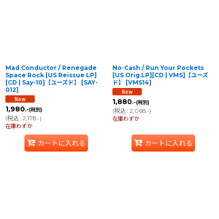
並び順
:
絞り込む
Mad Conductor / Renegade
No-Cash / Run Your Pockets
Space Rock [US Reissue LP]
[US Orig.LP][CD | VMS]【ユーズ
[CD | Say-10]【ユーズド】
[
SAY-
ド】
[
VMS14
]
012
]
1,880
.-
(税別)
1,980
.-
(税別)
(
税込
:
2,068
)
.-
(
税込
:
2,178
)
.-
在庫わずか
在庫わずか
カートに入れる
カートに入れる