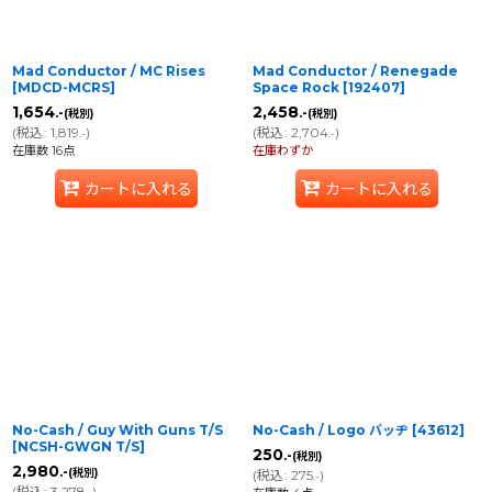
Mad Conductor / MC Rises
Mad Conductor / Renegade
[
MDCD-MCRS
]
Space Rock
[
192407
]
1,654
2,458
.-
.-
(税別)
(税別)
(
税込
:
1,819
)
(
税込
:
2,704
)
.-
.-
在庫数 16点
在庫わずか
カートに入れる
カートに入れる
No-Cash / Guy With Guns T/S
No-Cash / Logo バッヂ
[
43612
]
[
NCSH-GWGN T/S
]
250
.-
(税別)
2,980
.-
(税別)
(
税込
:
275
)
.-
(
税込
:
3,278
)