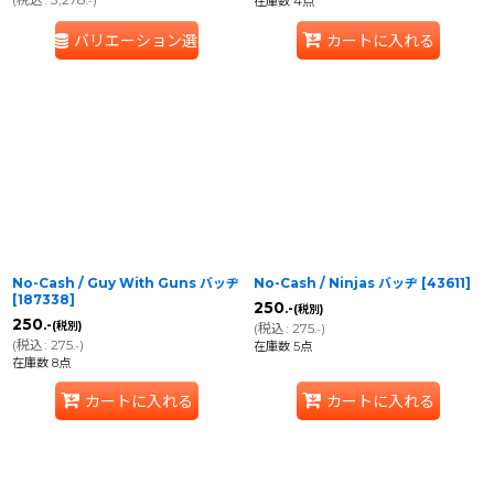
.-
在庫数 4点
バリエーション選択
カートに入れる
No-Cash / Guy With Guns バッヂ
No-Cash / Ninjas バッヂ
[
43611
]
[
187338
]
250
.-
(税別)
250
.-
(税別)
(
税込
:
275
)
.-
(
税込
:
275
)
.-
在庫数 5点
在庫数 8点
カートに入れる
カートに入れる