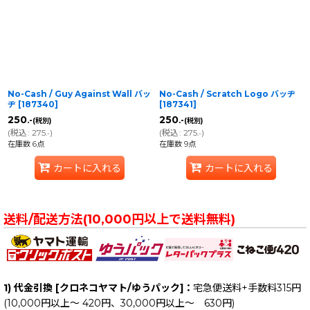
No-Cash / Guy Against Wall バッ
No-Cash / Scratch Logo バッヂ
ヂ
[
187340
]
[
187341
]
250
250
.-
.-
(税別)
(税別)
(
税込
:
275
)
(
税込
:
275
)
.-
.-
在庫数 6点
在庫数 9点
カートに入れる
カートに入れる
送料/配送方法(10,000円以上で送料無料)
1) 代金引換 [クロネコヤマト/ゆうパック]：
宅急便送料+手数料315円
(10,000円以上～ 420円、30,000円以上～ 630円)