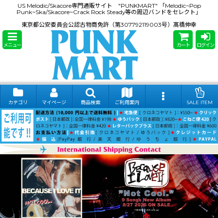
US Melodic/Skacore専門通販サイト "PUNKMART" 「Melodic~Pop
Punk~Ska/Skacore~Crack Rock Steady等の周辺バンドをセレクト」
東京都公安委員会公認古物商免許（第307792119003号）髙橋伸幸
メニュー
カート
ログイン
カテゴリ
マイページ
商品検索
ご利用案内
SALE ITEM